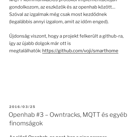
gondolkozom, az eszközök és az openhab között…
Szóval az izgalmak még csak most kezdődnek
(legalábbis annyi izgalom, amit az időm enged).
Újdonság viszont, hogy a projekt felkerült a github-ra,
így az újabb dolgok már ott is
megtalálhatók:
https://github.com/voji/smarthome
POSTED
2016/03/25
ON
Openhab #3 – Owntracks, MQTT és egyéb
finomságok