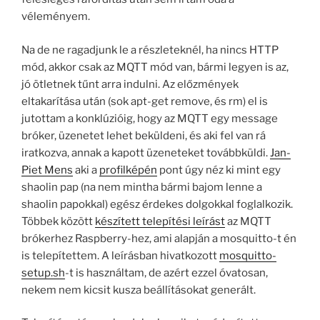
véleményem.
Na de ne ragadjunk le a részleteknél, ha nincs HTTP
mód, akkor csak az MQTT mód van, bármi legyen is az,
jó ötletnek tűnt arra indulni. Az előzmények
eltakarítása után (sok apt-get remove, és rm) el is
jutottam a konklúzióig, hogy az MQTT egy message
bróker, üzenetet lehet beküldeni, és aki fel van rá
iratkozva, annak a kapott üzeneteket továbbküldi.
Jan-
Piet Mens
aki a
profilképén
pont úgy néz ki mint egy
shaolin pap (na nem mintha bármi bajom lenne a
shaolin papokkal) egész érdekes dolgokkal foglalkozik.
Többek között
készített telepítési leírást
az MQTT
brókerhez Raspberry-hez, ami alapján a mosquitto-t én
is telepítettem. A leírásban hivatkozott
mosquitto-
setup.sh
-t is használtam, de azért ezzel óvatosan,
nekem nem kicsit kusza beállításokat generált.