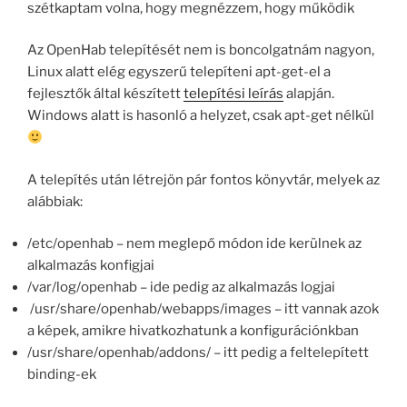
szétkaptam volna, hogy megnézzem, hogy működik
Az OpenHab telepítését nem is boncolgatnám nagyon,
Linux alatt elég egyszerű telepíteni apt-get-el a
fejlesztők által készített
telepítési leírás
alapján.
Windows alatt is hasonló a helyzet, csak apt-get nélkül
A telepítés után létrejön pár fontos könyvtár, melyek az
alábbiak:
/etc/openhab – nem meglepő módon ide kerülnek az
alkalmazás konfigjai
/var/log/openhab – ide pedig az alkalmazás logjai
/usr/share/openhab/webapps/images – itt vannak azok
a képek, amikre hivatkozhatunk a konfigurációnkban
/usr/share/openhab/addons/ – itt pedig a feltelepített
binding-ek