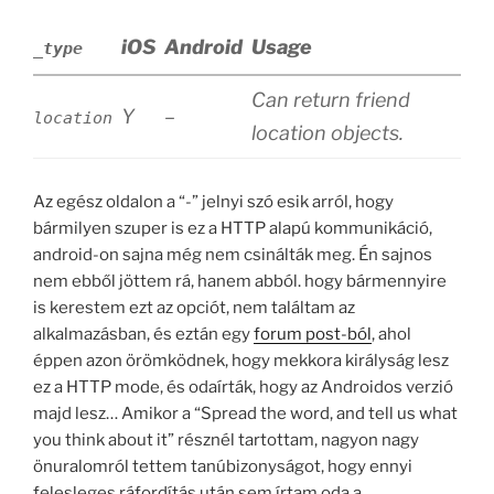
iOS
Android
Usage
_type
Can return friend
Y
–
location
location objects.
Az egész oldalon a “-” jelnyi szó esik arról, hogy
bármilyen szuper is ez a HTTP alapú kommunikáció,
android-on sajna még nem csinálták meg. Én sajnos
nem ebből jöttem rá, hanem abból. hogy bármennyire
is kerestem ezt az opciót, nem találtam az
alkalmazásban, és eztán egy
forum post-ból
, ahol
éppen azon örömködnek, hogy mekkora királyság lesz
ez a HTTP mode, és odaírták, hogy az Androidos verzió
majd lesz… Amikor a “Spread the word, and tell us what
you think about it” résznél tartottam, nagyon nagy
önuralomról tettem tanúbizonyságot, hogy ennyi
felesleges ráfordítás után sem írtam oda a