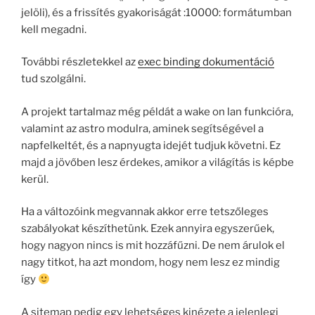
jelöli), és a frissítés gyakoriságát :10000: formátumban
kell megadni.
További részletekkel az
exec binding dokumentáció
tud szolgálni.
A projekt tartalmaz még példát a wake on lan funkcióra,
valamint az astro modulra, aminek segítségével a
napfelkeltét, és a napnyugta idejét tudjuk követni. Ez
majd a jövőben lesz érdekes, amikor a világítás is képbe
kerül.
Ha a változóink megvannak akkor erre tetszőleges
szabályokat készíthetünk. Ezek annyira egyszerűek,
hogy nagyon nincs is mit hozzáfűzni. De nem árulok el
nagy titkot, ha azt mondom, hogy nem lesz ez mindig
így
A sitemap pedig egy lehetséges kinézete a jelenlegi