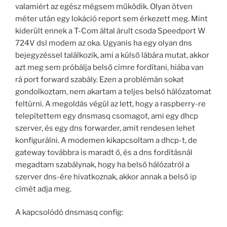
valamiért az egész mégsem működik. Olyan ötven
méter után egy lokáció report sem érkezett meg. Mint
kiderült ennek a T-Com által árult csoda Speedport W
724V dsl modem az oka. Ugyanis ha egy olyan dns
bejegyzéssel találkozik, ami a külső lábára mutat, akkor
azt meg sem próbálja belső címre fordítani, hiába van
rá port forward szabály. Ezen a problémán sokat
gondolkoztam, nem akartam a teljes belső hálózatomat
feltúrni. A megoldás végül az lett, hogy a raspberry-re
telepítettem egy dnsmasq csomagot, ami egy dhcp
szerver, és egy dns forwarder, amit rendesen lehet
konfigurálni. A modemen kikapcsoltam a dhcp-t, de
gateway továbbra is maradt ő, és a dns fordításnál
megadtam szabálynak, hogy ha belső hálózatról a
szerver dns-ére hivatkoznak, akkor annak a belső ip
címét adja meg.
A kapcsolódó dnsmasq config: