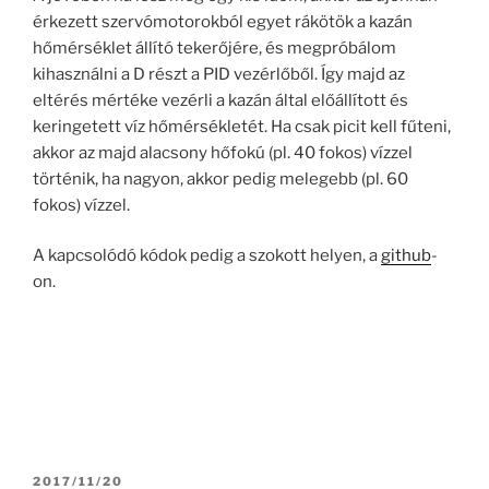
érkezett szervómotorokból egyet rákötök a kazán
hőmérséklet állító tekerőjére, és megpróbálom
kihasználni a D részt a PID vezérlőből. Így majd az
eltérés mértéke vezérli a kazán által előállított és
keringetett víz hőmérsékletét. Ha csak picit kell fűteni,
akkor az majd alacsony hőfokú (pl. 40 fokos) vízzel
történik, ha nagyon, akkor pedig melegebb (pl. 60
fokos) vízzel.
A kapcsolódó kódok pedig a szokott helyen, a
github
-
on.
POSTED
2017/11/20