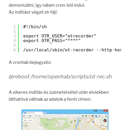
demonizálni, így nálam cron-ból indul.
Az indítást végző sh fájl:
1
#!/bin/sh
2
3
export OTR_USER="otrecorder"
4
export OTR_PASS="****"
5
6
/usr/local/sbin/ot-recorder --http-host 
A crontab bejegyzés:
@reboot /home/openhab/scripts/ot-rec.sh
A sikeres indítás és üzenetelvétel után elviekben
láthatóvá vállnak az adatok a fenti címen.