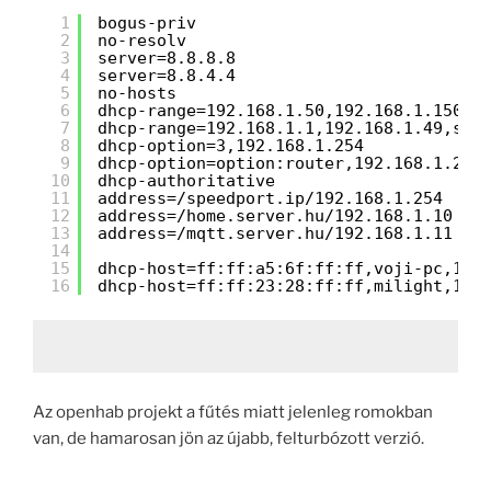
1
bogus-priv
2
no-resolv
3
server=8.8.8.8
4
server=8.8.4.4
5
no-hosts
6
dhcp-range=192.168.1.50,192.168.1.150,1
7
dhcp-range=192.168.1.1,192.168.1.49,sta
8
dhcp-option=3,192.168.1.254
9
dhcp-option=option:router,192.168.1.254
10
dhcp-authoritative
11
address=/speedport.ip/192.168.1.254
12
address=/home.server.hu/192.168.1.10
13
address=/mqtt.server.hu/192.168.1.11
14
15
dhcp-host=ff:ff:a5:6f:ff:ff,voji-pc,192
16
dhcp-host=ff:ff:23:28:ff:ff,milight,192
Az openhab projekt a fűtés miatt jelenleg romokban
van, de hamarosan jön az újabb, felturbózott verzió.