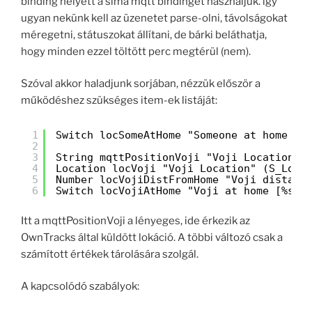
binding helyett a sima mqtt bindinget használjuk. így
ugyan nekünk kell az üzenetet parse-olni, távolságokat
méregetni, státuszokat állítani, de bárki beláthatja,
hogy minden ezzel töltött perc megtérül (nem).
Szóval akkor haladjunk sorjában, nézzük először a
működéshez szükséges item-ek listáját:
1
Switch locSomeAtHome "Someone at home [%
2
3
String mqttPositionVoji "Voji Location R
4
Location locVoji "Voji Location" (S_Loca
5
Number locVojiDistFromHome "Voji distanc
6
Switch locVojiAtHome "Voji at home [%s]"
Itt a mqttPositionVoji a lényeges, ide érkezik az
OwnTracks által küldött lokáció. A többi változó csak a
számított értékek tárolására szolgál.
A kapcsolódó szabályok: