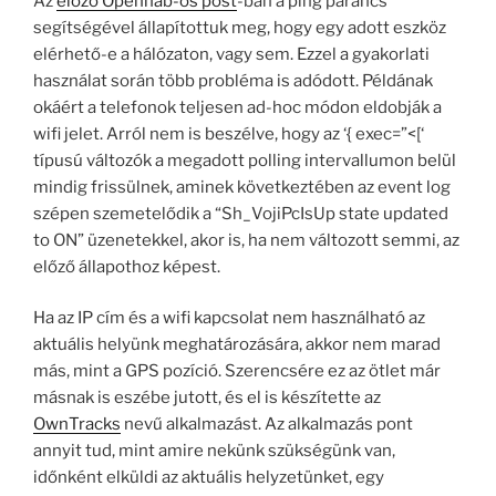
Az
előző Openhab-os post
-ban a ping parancs
segítségével állapítottuk meg, hogy egy adott eszköz
elérhető-e a hálózaton, vagy sem. Ezzel a gyakorlati
használat során több probléma is adódott. Példának
okáért a telefonok teljesen ad-hoc módon eldobják a
wifi jelet. Arról nem is beszélve, hogy az ‘{ exec=”<[‘
típusú változók a megadott polling intervallumon belül
mindig frissülnek, aminek következtében az event log
szépen szemetelődik a “Sh_VojiPcIsUp state updated
to ON” üzenetekkel, akor is, ha nem változott semmi, az
előző állapothoz képest.
Ha az IP cím és a wifi kapcsolat nem használható az
aktuális helyünk meghatározására, akkor nem marad
más, mint a GPS pozíció. Szerencsére ez az ötlet már
másnak is eszébe jutott, és el is készítette az
OwnTracks
nevű alkalmazást. Az alkalmazás pont
annyit tud, mint amire nekünk szükségünk van,
időnként elküldi az aktuális helyzetünket, egy