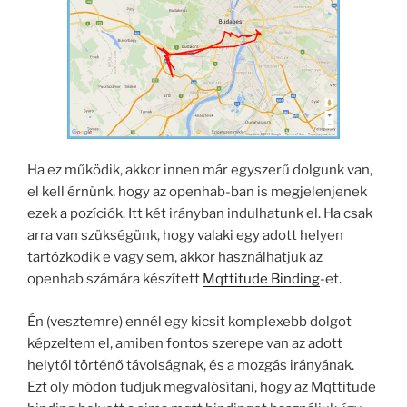
Ha ez működik, akkor innen már egyszerű dolgunk van,
el kell érnünk, hogy az openhab-ban is megjelenjenek
ezek a pozíciók. Itt két irányban indulhatunk el. Ha csak
arra van szükségünk, hogy valaki egy adott helyen
tartózkodik e vagy sem, akkor használhatjuk az
openhab számára készített
Mqttitude Binding
-et.
Én (vesztemre) ennél egy kicsit komplexebb dolgot
képzeltem el, amiben fontos szerepe van az adott
helytől történő távolságnak, és a mozgás irányának.
Ezt oly módon tudjuk megvalósítani, hogy az Mqttitude