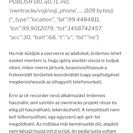
PUBLISH (d0, q0, r1, m0,
‘owntracks/voji/voji_phone’, … (109 bytes))
{“_type”:”location”, “lat”:99.4484811,
“lon”:99.9012079, “tst”:1458742457,
“acc”:30, “batt”:68, “t”:”u”, “tid”:”ne”}
Ha már küldjük a szerverre az adatokat, érdemes lehet
ezeket menteni is, hogy igény esetén vissza is tudjuk
nézni, mikor merre jártunk, beazonosíthassuk a
frekventált területek koordinátáit (vagy segítségével
megkereshessük az elhagyott telefonunkat).
Erre az ot-recorder nevű alkalmazást érdemes
használni, ami szintén az owntracks projekt része és
elég jól használható, lekérdezhető. A telepítését nem
kell túlbonyolítani, egy egyszerű apt-get-tel
megoldható. Az indítása már keményebb dió, alapból
nem készül hozzá init.d script, én pedig lusta voltam