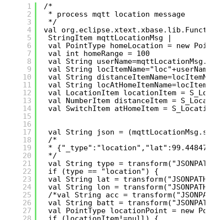
1
/*
2
* process mqtt location message
3
*/
4
val org.eclipse.xtext.xbase.lib.Functio
5
StringItem mqttLocationMsg |
6
val PointType homeLocation = new Point
7
val int homeRange = 100
8
val String userName=mqttLocationMsg.na
9
val String locItemName="loc"+userName
10
val String distanceItemName=locItemNam
11
val String locAtHomeItemName=locItemNa
12
val LocationItem locationItem = S_Loca
13
val NumberItem distanceItem = S_Locati
14
val SwitchItem atHomeItem = S_Location
15
16
17
val String json = (mqttLocationMsg.sta
18
/*
19
* {"_type":"location","lat":99.4484713
20
*/
21
val String type = transform("JSONPATH"
22
if (type == "location") {
23
val String lat = transform("JSONPATH",
24
val String lon = transform("JSONPATH",
25
/*val String acc = transform("JSONPATH
26
val String batt = transform("JSONPATH"
27
val PointType locationPoint = new Poin
28
if (locationItem!=null) {