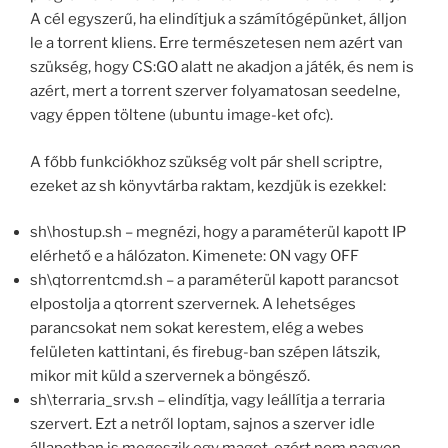
A cél egyszerű, ha elindítjuk a számítógépünket, álljon
le a torrent kliens. Erre természetesen nem azért van
szükség, hogy CS:GO alatt ne akadjon a játék, és nem is
azért, mert a torrent szerver folyamatosan seedelne,
vagy éppen töltene (ubuntu image-ket ofc).
A főbb funkciókhoz szükség volt pár shell scriptre,
ezeket az sh könyvtárba raktam, kezdjük is ezekkel:
sh\hostup.sh – megnézi, hogy a paraméterül kapott IP
elérhető e a hálózaton. Kimenete: ON vagy OFF
sh\qtorrentcmd.sh – a paraméterül kapott parancsot
elpostolja a qtorrent szervernek. A lehetséges
parancsokat nem sokat kerestem, elég a webes
felületen kattintani, és firebug-ban szépen látszik,
mikor mit küld a szervernek a böngésző.
sh\terraria_srv.sh – elindítja, vagy leállítja a terraria
szervert. Ezt a netről loptam, sajnos a szerver idle