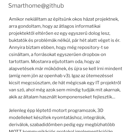
ON
Smarthome@github
Amikor nekiálltam az építsünk okos házat projektnek,
arra gondoltam, hogy az átlagos informatikai
projektektől eltérően ez egy egyszerű dolog lesz,
buktatók és problémák nélkül, pár hét alatt véget is ér.
Annyira bíztam ebben, hogy még repository-t se
csináltam, a forrásokat egyszerűen dropbox-on
tartottam. Mostanra eljutottam oda, hogy az
alapvetések már működnek, és újra se kell írni mindent
(amíg nem jön az openhab v3). Igaz az ütemezéssel
kicsit megcsúsztam, de hát mégicsak egy IT projektről
van szó, ahol még azok sem mindig tudják mit akarnak,
akik az általam használt komponenseket fejlesztik…
Jelenleg épp léptető motort programozok, 3D
modelleket készítek nyomtatáshoz, integrálok,
deriválok, szabadidőmben pedig egy megbízhatóbb
MQTT kommunikációs protokol implementációján