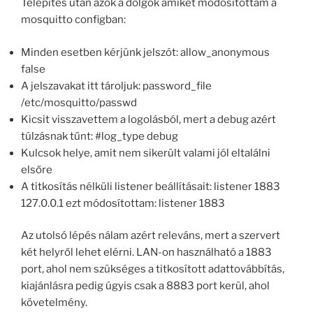
Telepítés után azok a dolgok amiket módosítottam a
mosquitto configban:
Minden esetben kérjünk jelszót: allow_anonymous
false
A jelszavakat itt tároljuk: password_file
/etc/mosquitto/passwd
Kicsit visszavettem a logolásból, mert a debug azért
túlzásnak tűnt: #log_type debug
Kulcsok helye, amit nem sikerült valami jól eltalálni
elsőre
A titkosítás nélküli listener beállításait: listener 1883
127.0.0.1 ezt módosítottam: listener 1883
Az utolsó lépés nálam azért releváns, mert a szervert
két helyről lehet elérni. LAN-on használható a 1883
port, ahol nem szükséges a titkosított adattovábbítás,
kiajánlásra pedig úgyis csak a 8883 port kerül, ahol
követelmény.