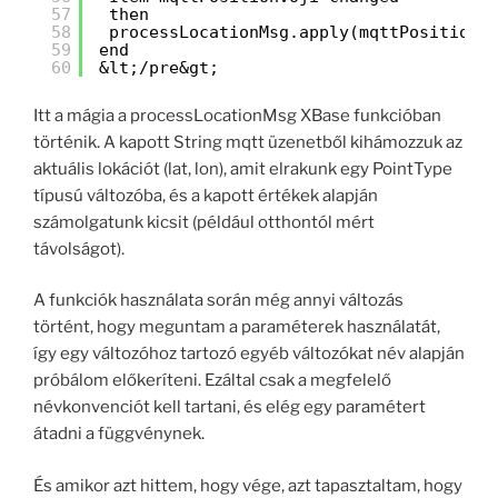
57
then
58
processLocationMsg.apply(mqttPositionV
59
end
60
&lt;/pre&gt;
Itt a mágia a processLocationMsg XBase funkcióban
történik. A kapott String mqtt üzenetből kihámozzuk az
aktuális lokációt (lat, lon), amit elrakunk egy PointType
típusú változóba, és a kapott értékek alapján
számolgatunk kicsit (például otthontól mért
távolságot).
A funkciók használata során még annyi változás
történt, hogy meguntam a paraméterek használatát,
így egy változóhoz tartozó egyéb változókat név alapján
próbálom előkeríteni. Ezáltal csak a megfelelő
névkonvenciót kell tartani, és elég egy paramétert
átadni a függvénynek.
És amikor azt hittem, hogy vége, azt tapasztaltam, hogy