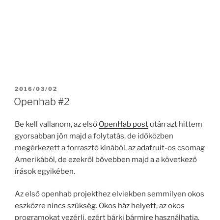
POSTED
2016/03/02
ON
Openhab #2
Be kell vallanom, az első
OpenHab post
után azt hittem
gyorsabban jön majd a folytatás, de időközben
megérkezett a forrasztó kínából, az
adafruit
-os csomag
Amerikából, de ezekről bővebben majd a a következő
írások egyikében.
Az első openhab projekthez elviekben semmilyen okos
eszközre nincs szükség. Okos ház helyett, az okos
programokat vezérli, ezért bárki bármire használhatja.