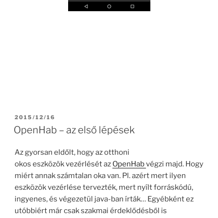
POSTED
2015/12/16
ON
OpenHab – az első lépések
Az gyorsan eldőlt, hogy az otthoni
okos eszközök vezérlését az
OpenHab
végzi majd. Hogy
miért annak számtalan oka van. Pl. azért mert ilyen
eszközök vezérlése tervezték, mert nyílt forráskódú,
ingyenes, és végezetül java-ban írták… Egyébként ez
utóbbiért már csak szakmai érdeklődésből is