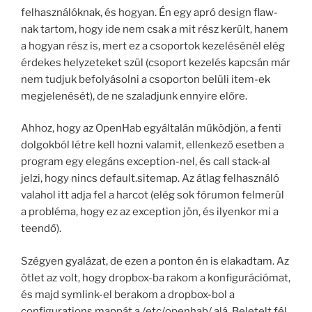
felhasználóknak, és hogyan. Én egy apró design flaw-
nak tartom, hogy ide nem csak a mit rész került, hanem
a hogyan rész is, mert ez a csoportok kezelésénél elég
érdekes helyzeteket szül (csoport kezelés kapcsán már
nem tudjuk befolyásolni a csoporton belüli item-ek
megjelenését), de ne szaladjunk ennyire előre.
Ahhoz, hogy az OpenHab egyáltalán működjön, a fenti
dolgokból létre kell hozni valamit, ellenkező esetben a
program egy elegáns exception-nel, és call stack-al
jelzi, hogy nincs default.sitemap. Az átlag felhasználó
valahol itt adja fel a harcot (elég sok fórumon felmerül
a probléma, hogy ez az exception jön, és ilyenkor mi a
teendő).
Szégyen gyalázat, de ezen a ponton én is elakadtam. Az
ötlet az volt, hogy dropbox-ba rakom a konfigurációmat,
és majd symlink-el berakom a dropbox-bol a
configurations mappát a /etc/openhab/ alá. Beletelt fél