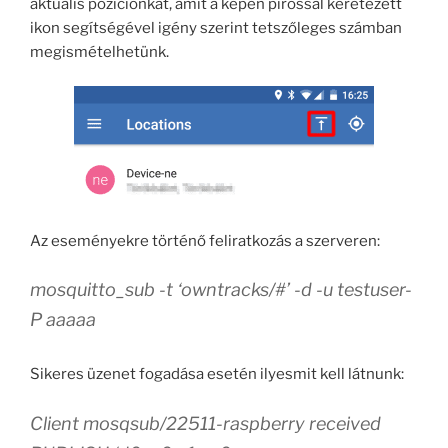
aktuális pozíciónkat, amit a képen pirossal keretezett
ikon segítségével igény szerint tetszőleges számban
megismételhetünk.
Az eseményekre történő feliratkozás a szerveren:
mosquitto_sub -t ‘owntracks/#’ -d -u testuser-
P aaaaa
Sikeres üzenet fogadása esetén ilyesmit kell látnunk:
Client mosqsub/22511-raspberry received