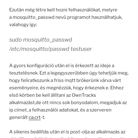
Ezután még létre kell hozni felhasználókat, melyre
a mosquitto_passwd nevű programot használhatjuk,
valahogy így:
sudo mosquitto_passwd
/etc/mosquitto/passwd testuser
A gyors konfiguráció után el is érkezett az ideje a
tesztelésnek. Ezt a legegyszerűbben úgy tehetjük meg,
hogy feliratkozunk a friss mqtt brókerünk várva várt
eseményeire, és megnézzük, hogy érkeznek e. Ehhez
első körben be kell állítani az OwnTracks
alkalmazást,de ott nincs sok bonyodalom, megadjuk az
ip címet, a felhasználói adatokat, és a szerveren
generált
ca.crt
-t.
A sikeres beállítás után el is post-olja az alkalmazás az