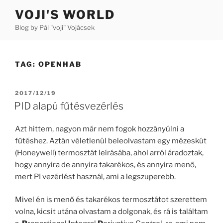
Skip
VOJI'S WORLD
to
Blog by Pál "voji" Vojácsek
content
TAG:
OPENHAB
POSTED
2017/12/19
ON
PID alapú fűtésvezérlés
Azt hittem, nagyon már nem fogok hozzányúlni a
fűtéshez. Aztán véletlenül beleolvastam egy mézeskút
(Honeywell) termosztát leírásába, ahol arról áradoztak,
hogy annyira de annyira takarékos, és annyira menő,
mert PI vezérlést használ, ami a legszuperebb.
Mivel én is menő és takarékos termosztátot szerettem
volna, kicsit utána olvastam a dolgonak, és rá is találtam