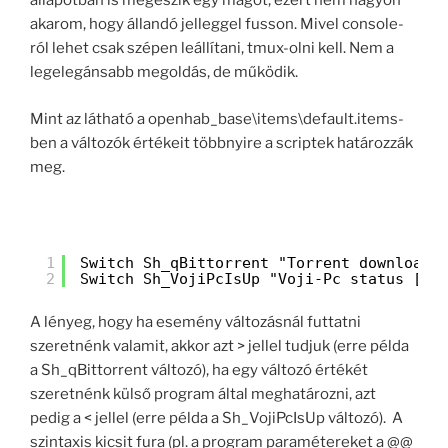
állapotban is megeszik egy magot, ezért nem nagyon
akarom, hogy állandó jelleggel fusson. Mivel console-
ról lehet csak szépen leállítani, tmux-olni kell. Nem a
legelegánsabb megoldás, de működik.
Mint az látható a openhab_base\items\default.items-
ben a változók értékeit többnyire a scriptek határozzák
meg.
1
Switch Sh_qBittorrent "Torrent download 
2
Switch Sh_VojiPcIsUp "Voji-Pc status [%s
A lényeg, hogy ha esemény változásnál futtatni
szeretnénk valamit, akkor azt > jellel tudjuk (erre példa
a Sh_qBittorrent változó), ha egy változó értékét
szeretnénk külső program által meghatározni, azt
pedig a < jellel (erre példa a Sh_VojiPcIsUp változó). A
szintaxis kicsit fura (pl. a program paramétereket a @@