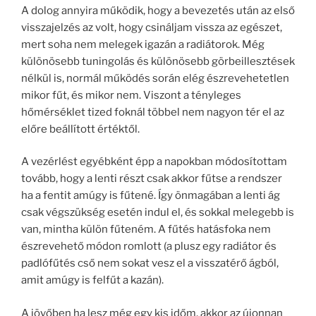
A dolog annyira működik, hogy a bevezetés után az első
visszajelzés az volt, hogy csináljam vissza az egészet,
mert soha nem melegek igazán a radiátorok. Még
különösebb tuningolás és különösebb görbeillesztések
nélkül is, normál működés során elég észrevehetetlen
mikor fűt, és mikor nem. Viszont a tényleges
hőmérséklet tized foknál többel nem nagyon tér el az
előre beállított értéktől.
A vezérlést egyébként épp a napokban módosítottam
tovább, hogy a lenti részt csak akkor fűtse a rendszer
ha a fentit amúgy is fűtené. Így önmagában a lenti ág
csak végszükség esetén indul el, és sokkal melegebb is
van, mintha külön fűteném. A fűtés hatásfoka nem
észrevehető módon romlott (a plusz egy radiátor és
padlófűtés cső nem sokat vesz el a visszatérő ágból,
amit amúgy is felfűt a kazán).
A jövőben ha lesz még egy kis időm, akkor az újonnan