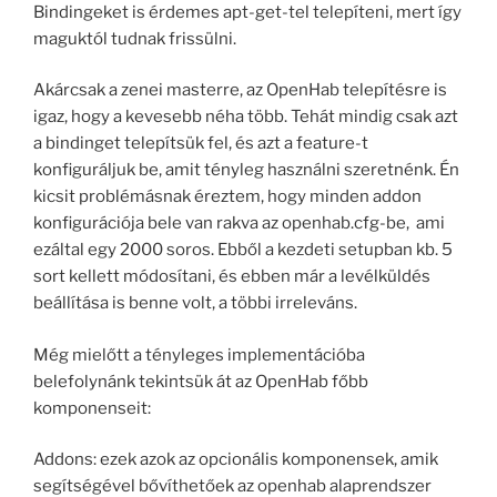
Bindingeket is érdemes apt-get-tel telepíteni, mert így
maguktól tudnak frissülni.
Akárcsak a zenei masterre, az OpenHab telepítésre is
igaz, hogy a kevesebb néha több. Tehát mindig csak azt
a bindinget telepítsük fel, és azt a feature-t
konfiguráljuk be, amit tényleg használni szeretnénk. Én
kicsit problémásnak éreztem, hogy minden addon
konfigurációja bele van rakva az openhab.cfg-be, ami
ezáltal egy 2000 soros. Ebből a kezdeti setupban kb. 5
sort kellett módosítani, és ebben már a levélküldés
beállítása is benne volt, a többi irreleváns.
Még mielőtt a tényleges implementációba
belefolynánk tekintsük át az OpenHab főbb
komponenseit:
Addons: ezek azok az opcionális komponensek, amik
segítségével bővíthetőek az openhab alaprendszer