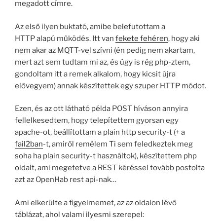
megadott címre.
Az első ilyen buktató, amibe belefutottam a
HTTP alapú működés. Itt van
fekete fehéren
, hogy aki
nem akar az MQTT-vel szívni (én pedig nem akartam,
mert azt sem tudtam mi az, és úgy is rég php-ztem,
gondoltam itt a remek alkalom, hogy kicsit újra
elővegyem) annak készítettek egy szuper HTTP módot.
Ezen, és az ott látható példa POST híváson annyira
fellelkesedtem, hogy telepítettem gyorsan egy
apache-ot, beállítottam a plain http security-t (+ a
fail2ban
-t, amiről remélem Ti sem feledkeztek meg
soha ha plain security-t használtok), készítettem php
oldalt, ami megetetve a REST kéréssel tovább postolta
azt az OpenHab rest api-nak…
Ami elkerülte a figyelmemet, az az oldalon lévő
táblázat, ahol valami ilyesmi szerepel: