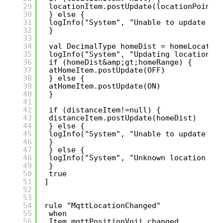
29
locationItem.postUpdate(locationPoint)
30
} else {
31
logInfo("System", "Unable to update lo
32
}
33
34
val DecimalType homeDist = homeLocatio
35
logInfo("System", "Updating location: 
36
if (homeDist&amp;gt;homeRange) {
37
atHomeItem.postUpdate(OFF)
38
} else {
39
atHomeItem.postUpdate(ON)
40
}
41
42
if (distanceItem!=null) { 
43
distanceItem.postUpdate(homeDist) 
44
} else {
45
logInfo("System", "Unable to update di
46
} 
47
} else { 
48
logInfo("System", "Unknown location me
49
}
50
true
51
]
52
53
54
rule "MqttLocationChanged"
55
when 
56
Item mqttPositionVoji changed