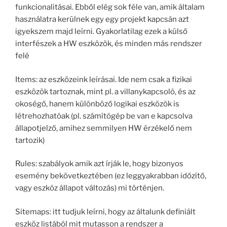
funkcionalitásai. Ebből elég sok féle van, amik általam
használatra kerülnek egy egy projekt kapcsán azt
igyekszem majd leírni. Gyakorlatilag ezek a külső
interfészek a HW eszközök, és minden más rendszer
felé
Items: az eszközeink leírásai. Ide nem csak a fizikai
eszközök tartoznak, mint pl. a villanykapcsoló, és az
okoségő, hanem különböző logikai eszközök is
létrehozhatóak (pl. számítógép be van e kapcsolva
állapotjelző, amihez semmilyen HW érzékelő nem
tartozik)
Rules: szabályok amik azt írják le, hogy bizonyos
esemény bekövetkeztében (ez leggyakrabban időzítő,
vagy eszköz állapot változás) mi történjen.
Sitemaps: itt tudjuk leírni, hogy az általunk definiált
eszköz listából mit mutasson a rendszer a