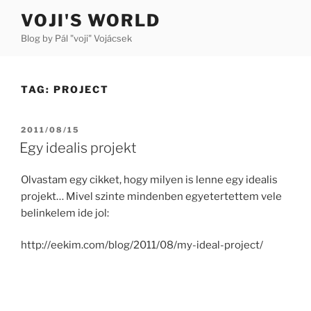
Skip
VOJI'S WORLD
to
Blog by Pál "voji" Vojácsek
content
TAG:
PROJECT
POSTED
2011/08/15
ON
Egy idealis projekt
Olvastam egy cikket, hogy milyen is lenne egy idealis
projekt… Mivel szinte mindenben egyetertettem vele
belinkelem ide jol:
http://eekim.com/blog/2011/08/my-ideal-project/