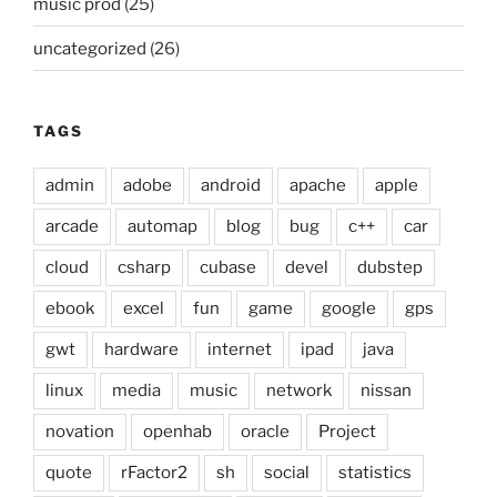
music prod
(25)
uncategorized
(26)
TAGS
admin
adobe
android
apache
apple
arcade
automap
blog
bug
c++
car
cloud
csharp
cubase
devel
dubstep
ebook
excel
fun
game
google
gps
gwt
hardware
internet
ipad
java
linux
media
music
network
nissan
novation
openhab
oracle
Project
quote
rFactor2
sh
social
statistics