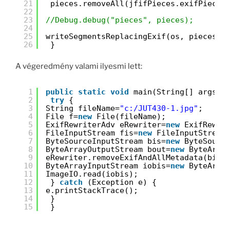
21
pieces.removeAll(jfifPieces.exifPieces
22
23
//Debug.debug("pieces", pieces);
24
25
writeSegmentsReplacingExif(os, pieces, 
26
}
A végeredmény valami ilyesmi lett:
1
public
static
void
main(String[] args) 
2
try
{
3
String fileName=
"c:/JUT430-1.jpg"
;
4
File f=
new
File(fileName);
5
ExifRewriterAdv eRewriter=
new
ExifRewri
6
FileInputStream fis=
new
FileInputStream
7
ByteSourceInputStream bis=
new
ByteSourc
8
ByteArrayOutputStream bout=
new
ByteArra
9
eRewriter.removeExifAndAllMetadata(bis,
10
ByteArrayInputStream iobis=
new
ByteArra
11
ImageIO.read(iobis);
12
} 
catch
(Exception e) {
13
e.printStackTrace();
14
}
15
}