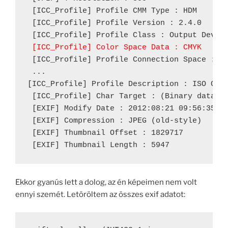
 [ICC_Profile] Profile CMM Type : HDM

 [ICC_Profile] Profile Version : 2.4.0

 [ICC_Profile] Color Space Data : CMYK
 [ICC_Profile] Profile Connection Space : La
 ...

[ICC_Profile] Profile Description : ISO Coat
 [ICC_Profile] Char Target : (Binary data 12
 [EXIF] Modify Date : 2012:08:21 09:56:35

 [EXIF] Compression : JPEG (old-style)

 [EXIF] Thumbnail Offset : 1829717

 [EXIF] Thumbnail Length : 5947
Ekkor gyanús lett a dolog, az én képeimen nem volt
ennyi szemét. Letöröltem az összes exif adatot: