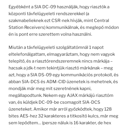
Egyébként a SIA DC-09 használják, hogy riasztók a
központi távfelügyeleti rendszerekkel (a
szakmabelieknek ezt CSR-nek hívják, mint Central
Station Receivers) kommunikálnak, és meglepő módon
én is pont erre szerettem volna használni.
Miután a távfelügyeleti szolgáltatómnál 1 napot
eltelefonálgattam, elmagyaráztam, hogy nem vagyok
telepítő, és a riasztórendszeremnek nincs márkája –
hacsak a jdk-t nem tekintjük riasztó márkának – meg
azt, hogy a SIA DS-09 egy kommunikációs protokoll, és
abban SIA-DCS és ADM-CID üzenetek is mehetnek, és
mondják már meg mit szeretnének kapni,
megállapodtunk. Nekem egy AJAX márkájú riasztóm
van, és küldjek DC-09-be csomagolt SIA-DCS
üzeneteket. Amikor már arról győzködtek, hogy 128
bites AES-hez 32 karakteres a titkosító kulcs, már meg
sem lepődtem… (persze náluk is 16 karakter, de hex