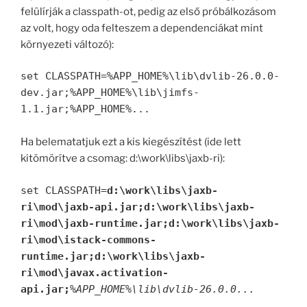
felülírják a classpath-ot, pedig az első próbálkozásom
az volt, hogy oda felteszem a dependenciákat mint
környezeti változó):
set CLASSPATH=%APP_HOME%\lib\dvlib-26.0.0-
dev.jar;%APP_HOME%\lib\jimfs-
1.1.jar;%APP_HOME%...
Ha belematatjuk ezt a kis kiegészítést (ide lett
kitömörítve a csomag: d:\work\libs\jaxb-ri):
set CLASSPATH=
d:\work\libs\jaxb-
ri\mod\jaxb-api.jar;d:\work\libs\jaxb-
ri\mod\jaxb-runtime.jar;d:\work\libs\jaxb-
ri\mod\istack-commons-
runtime.jar;d:\work\libs\jaxb-
ri\mod\javax.activation-
api.jar;
%APP_HOME%\lib\dvlib-26.0.0...