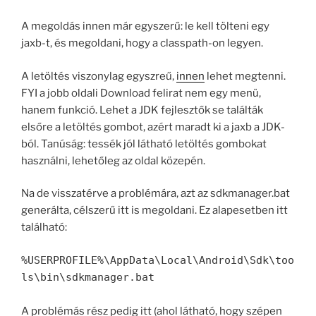
A megoldás innen már egyszerű: le kell tölteni egy
jaxb-t, és megoldani, hogy a classpath-on legyen.
A letöltés viszonylag egyszreű,
innen
lehet megtenni.
FYI a jobb oldali Download felirat nem egy menü,
hanem funkció. Lehet a JDK fejlesztők se találták
elsőre a letöltés gombot, azért maradt ki a jaxb a JDK-
ból. Tanúság: tessék jól látható letöltés gombokat
használni, lehetőleg az oldal közepén.
Na de visszatérve a problémára, azt az sdkmanager.bat
generálta, célszerű itt is megoldani. Ez alapesetben itt
található:
%USERPROFILE%\AppData\Local\Android\Sdk\too
ls\bin\sdkmanager.bat
A problémás rész pedig itt (ahol látható, hogy szépen