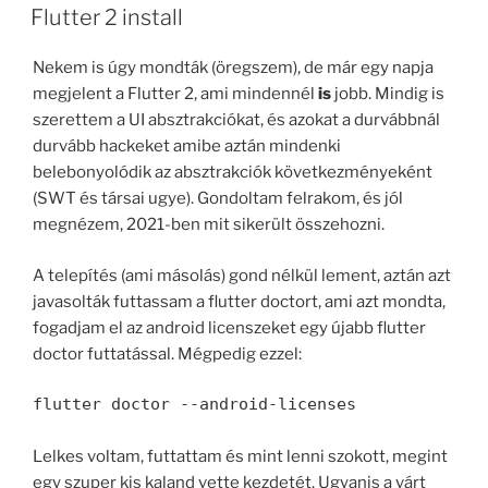
ON
Flutter 2 install
Nekem is úgy mondták (öregszem), de már egy napja
megjelent a Flutter 2, ami mindennél
is
jobb. Mindig is
szerettem a UI absztrakciókat, és azokat a durvábbnál
durvább hackeket amibe aztán mindenki
belebonyolódik az absztrakciók következményeként
(SWT és társai ugye). Gondoltam felrakom, és jól
megnézem, 2021-ben mit sikerült összehozni.
A telepítés (ami másolás) gond nélkül lement, aztán azt
javasolták futtassam a flutter doctort, ami azt mondta,
fogadjam el az android licenszeket egy újabb flutter
doctor futtatással. Mégpedig ezzel:
flutter doctor --android-licenses
Lelkes voltam, futtattam és mint lenni szokott, megint
egy szuper kis kaland vette kezdetét. Ugyanis a várt