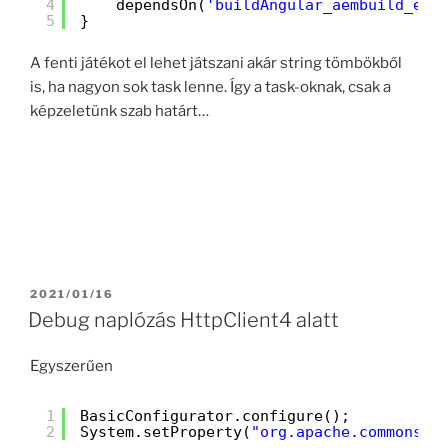
4
dependsOn(
'buildAngular_aembuild_en'
5
}
A fenti játékot el lehet játszani akár string tömbökből
is, ha nagyon sok task lenne. Így a task-oknak, csak a
képzeletünk szab határt…
POSTED
2021/01/16
ON
Debug naplózás HttpClient4 alatt
Egyszerűen
1
BasicConfigurator.configure();
2
System.setProperty(
"org.apache.commons.l