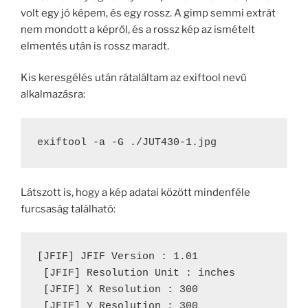
volt egy jó képem, és egy rossz. A gimp semmi extrát
nem mondott a képről, és a rossz kép az ismételt
elmentés után is rossz maradt.
Kis keresgélés után rátaláltam az exiftool nevű
alkalmazásra:
exiftool -a -G ./JUT430-1.jpg
Látszott is, hogy a kép adatai között mindenféle
furcsaság található:
[JFIF] JFIF Version : 1.01

 [JFIF] Resolution Unit : inches

 [JFIF] X Resolution : 300

 [JFIF] Y Resolution : 300
