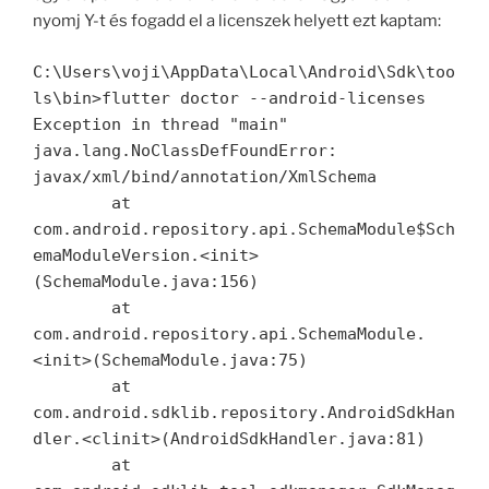
nyomj Y-t és fogadd el a licenszek helyett ezt kaptam:
C:\Users\voji\AppData\Local\Android\Sdk\too
ls\bin>flutter doctor --android-licenses

Exception in thread "main" 
java.lang.NoClassDefFoundError: 
javax/xml/bind/annotation/XmlSchema

        at 
com.android.repository.api.SchemaModule$Sch
emaModuleVersion.<init>
(SchemaModule.java:156)

        at 
com.android.repository.api.SchemaModule.
<init>(SchemaModule.java:75)

        at 
com.android.sdklib.repository.AndroidSdkHan
dler.<clinit>(AndroidSdkHandler.java:81)

        at 