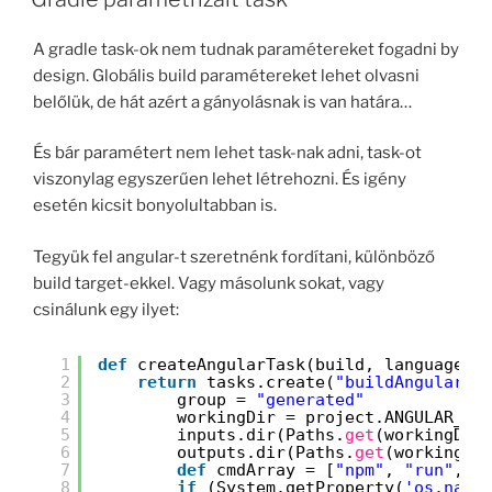
A gradle task-ok nem tudnak paramétereket fogadni by
design. Globális build paramétereket lehet olvasni
belőlük, de hát azért a gányolásnak is van határa…
És bár paramétert nem lehet task-nak adni, task-ot
viszonylag egyszerűen lehet létrehozni. És igény
esetén kicsit bonyolultabban is.
Tegyük fel angular-t szeretnénk fordítani, különböző
build target-ekkel. Vagy másolunk sokat, vagy
csinálunk egy ilyet:
1
def
createAngularTask(build, language) 
2
return
tasks.create(
"buildAngular_$
3
group = 
"generated"
4
workingDir = project.ANGULAR_AP
5
inputs.dir(Paths.
get
(workingDir
6
outputs.dir(Paths.
get
(workingDi
7
def
cmdArray = [
"npm"
, 
"run"
, 
"
8
if
(System.getProperty(
'os.name