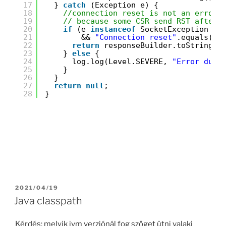
17
} 
catch
(Exception e) {
18
//connection reset is not an error,
19
// because some CSR send RST after 
20
if
(e 
instanceof
SocketException 
21
&& 
"Connection reset"
.equals(e.
22
return
responseBuilder.toString()
23
} 
else
{
24
log.log(Level.SEVERE, 
"Error duri
25
}
26
}
27
return
null
;
28
}
POSTED
2021/04/19
ON
Java classpath
Kérdés: melyik jvm verziónál fog szöget ütni valaki