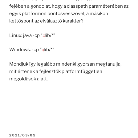
fejében a gondolat, hogy a classpath paraméterében az
egyik platformon pontosvesszővel, a másikon
kettőspont az elválasztó karakter?
Linux: java -cp “.
:
lib/*”
Windows: -cp “.
;
lib/*”
Mondjuk így legalább mindenki gyorsan megtanulja,
mit értenek a fejlesztők platformfüggetlen
megoldások alatt.
POSTED
2021/03/05