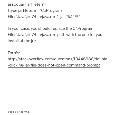
assoc .jar=jarfileterm
ftype jarfileterm=”C:\Program
Files\Java\jre7\bin\java.exe” -jar “%1” %*
In your case, you should replace the C:\Program
Files\Java\jre7\bin\java.exe path with the one for your
install of the jre.
Forrás:
http://stackoverflow.com/questions/10446986/double
-clicking-jar-file-does-not-open-command-prompt
POSTED
2012/08/24