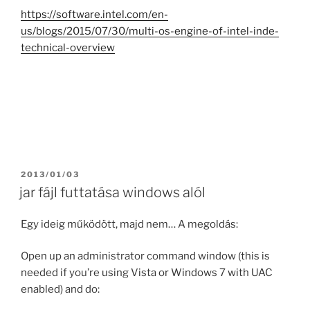
https://software.intel.com/en-
us/blogs/2015/07/30/multi-os-engine-of-intel-inde-
technical-overview
POSTED
2013/01/03
ON
jar fájl futtatása windows alól
Egy ideig működött, majd nem… A megoldás:
Open up an administrator command window (this is
needed if you’re using Vista or Windows 7 with UAC
enabled) and do: