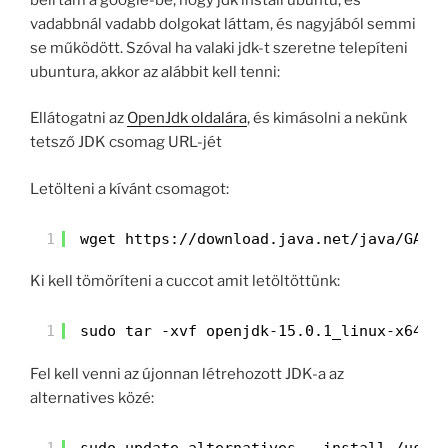
vadabbnál vadabb dolgokat láttam, és nagyjából semmi
se működött. Szóval ha valaki jdk-t szeretne telepíteni
ubuntura, akkor az alábbit kell tenni:
Ellátogatni az
OpenJdk oldalára
, és kimásolni a nekünk
tetsző JDK csomag URL-jét
Letölteni a kívánt csomagot:
1
wget 
https://download.java.net/java/GA/j
Ki kell tömöríteni a cuccot amit letöltöttünk:
1
sudo tar -xvf openjdk-15.0.1_linux-x64_b
Fel kell venni az újonnan létrehozott JDK-a az
alternatives közé:
1
sudo update-alternatives --install /usr/