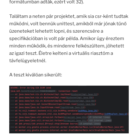
formátumban adták, ezért volt 32).
Találtam a neten pár projektet, amik sia csr-ként tudtak
működni, volt bennük unittest, amikből már jónak tűnő
üzeneteket lehetett lopni, és szerencsére a
specifikációban is volt pár példa. Amikor úgy éreztem
minden működik, és mindenre felkészültem, jöhetett
az igazi teszt. Életre kelteni a virtuális riasztóm a
távfelügyeletnél.
A teszt kiválóan sikerült: