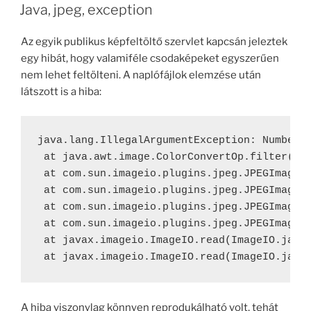
ON
Java, jpeg, exception
Az egyik publikus képfeltöltő szervlet kapcsán jeleztek
egy hibát, hogy valamiféle csodaképeket egyszerűen
nem lehet feltölteni. A naplófájlok elemzése után
látszott is a hiba:
java.lang.IllegalArgumentException: Numbers 
 at java.awt.image.ColorConvertOp.filter(Col
 at com.sun.imageio.plugins.jpeg.JPEGImageRe
 at com.sun.imageio.plugins.jpeg.JPEGImageRe
 at com.sun.imageio.plugins.jpeg.JPEGImageRe
 at com.sun.imageio.plugins.jpeg.JPEGImageRe
 at javax.imageio.ImageIO.read(ImageIO.java:
 at javax.imageio.ImageIO.read(ImageIO.java
A hiba viszonylag könnyen reprodukálható volt, tehát