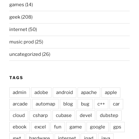
games
(14)
geek
(208)
internet
(50)
music prod
(25)
uncategorized
(26)
TAGS
admin
adobe
android
apache
apple
arcade
automap
blog
bug
c++
car
cloud
csharp
cubase
devel
dubstep
ebook
excel
fun
game
google
gps
gwt
hardware
internet
ipad
java