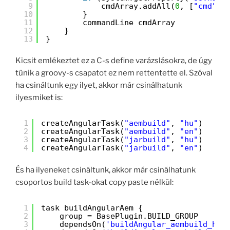
9
cmdArray.addAll(
0
, [
"cmd"
, 
10
}
11
commandLine cmdArray
12
}
13
}
Kicsit emlékeztet ez a C-s define varázslásokra, de úgy
tűnik a groovy-s csapatot ez nem rettentette el. Szóval
ha csináltunk egy ilyet, akkor már csinálhatunk
ilyesmiket is:
1
createAngularTask(
"aembuild"
, 
"hu"
)
2
createAngularTask(
"aembuild"
, 
"en"
)
3
createAngularTask(
"jarbuild"
, 
"hu"
)
4
createAngularTask(
"jarbuild"
, 
"en"
)
És ha ilyeneket csináltunk, akkor már csinálhatunk
csoportos build task-okat copy paste nélkül:
1
task buildAngularAem {
2
group = BasePlugin.BUILD_GROUP
3
dependsOn(
'buildAngular_aembuild_hu'