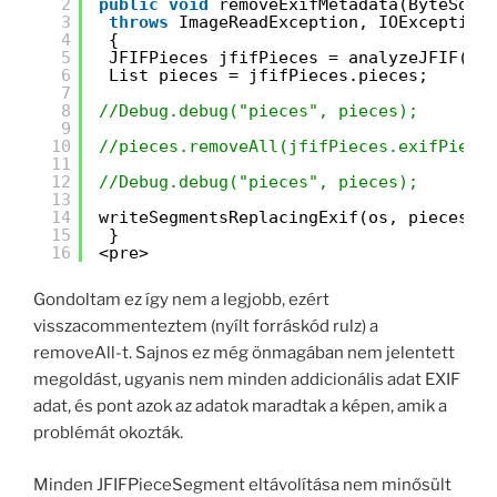
2
public
void
removeExifMetadata(ByteSour
3
throws
ImageReadException, IOException
4
{
5
JFIFPieces jfifPieces = analyzeJFIF(by
6
List pieces = jfifPieces.pieces;
7
8
//Debug.debug("pieces", pieces);
9
10
//pieces.removeAll(jfifPieces.exifPiece
11
12
//Debug.debug("pieces", pieces);
13
14
writeSegmentsReplacingExif(os, pieces, 
15
}
16
<pre>
Gondoltam ez így nem a legjobb, ezért
visszacommenteztem (nyílt forráskód rulz) a
removeAll-t. Sajnos ez még önmagában nem jelentett
megoldást, ugyanis nem minden addicionális adat EXIF
adat, és pont azok az adatok maradtak a képen, amik a
problémát okozták.
Minden JFIFPieceSegment eltávolítása nem minősült