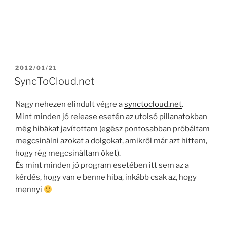
POSTED
2012/01/21
ON
SyncToCloud.net
Nagy nehezen elindult végre a
synctocloud.net
.
Mint minden jó release esetén az utolsó pillanatokban
még hibákat javítottam (egész pontosabban próbáltam
megcsinálni azokat a dolgokat, amikről már azt hittem,
hogy rég megcsináltam őket).
És mint minden jó program esetében itt sem az a
kérdés, hogy van e benne hiba, inkább csak az, hogy
mennyi