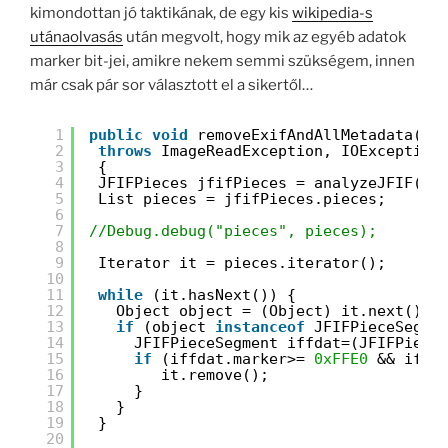
kimondottan jó taktikának, de egy kis
wikipedia-s
utánaolvasás
után megvolt, hogy mik az egyéb adatok
marker bit-jei, amikre nekem semmi szükségem, innen
már csak pár sor választott el a sikertől…
1
public
void
removeExifAndAllMetadata(By
2
throws
ImageReadException, IOException
3
{
4
JFIFPieces jfifPieces = analyzeJFIF(by
5
List pieces = jfifPieces.pieces;
6
7
//Debug.debug("pieces", pieces);
8
9
Iterator it = pieces.iterator();
10
11
while
(it.hasNext()) {
12
Object object = (Object) it.next();
13
if
(object 
instanceof
JFIFPieceSegme
14
JFIFPieceSegment iffdat=(JFIFPiece
15
if
(iffdat.marker>= 
0xFFE0
&& iffd
16
it.remove();
17
}
18
}
19
}
20