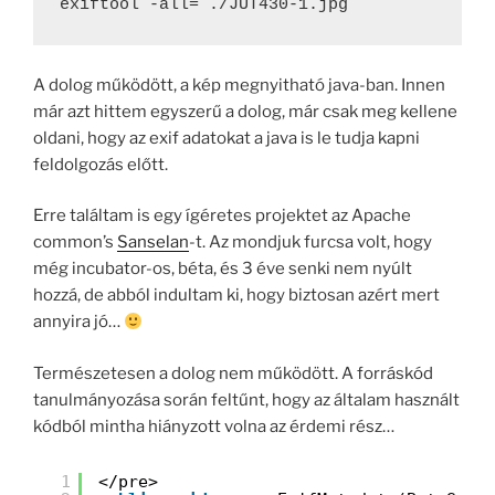
exiftool -all= ./JUT430-1.jpg
A dolog működött, a kép megnyitható java-ban. Innen
már azt hittem egyszerű a dolog, már csak meg kellene
oldani, hogy az exif adatokat a java is le tudja kapni
feldolgozás előtt.
Erre találtam is egy ígéretes projektet az Apache
common’s
Sanselan
-t. Az mondjuk furcsa volt, hogy
még incubator-os, béta, és 3 éve senki nem nyúlt
hozzá, de abból indultam ki, hogy biztosan azért mert
annyira jó…
Természetesen a dolog nem működött. A forráskód
tanulmányozása során feltűnt, hogy az általam használt
kódból mintha hiányzott volna az érdemi rész…
1
</pre>