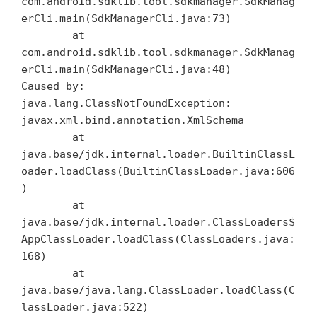
com.android.sdklib.tool.sdkmanager.SdkManag
erCli.main(SdkManagerCli.java:73)

        at 
com.android.sdklib.tool.sdkmanager.SdkManag
erCli.main(SdkManagerCli.java:48)

Caused by: 
java.lang.ClassNotFoundException: 
javax.xml.bind.annotation.XmlSchema

        at 
java.base/jdk.internal.loader.BuiltinClassL
oader.loadClass(BuiltinClassLoader.java:606
)

        at 
java.base/jdk.internal.loader.ClassLoaders$
AppClassLoader.loadClass(ClassLoaders.java:
168)

        at 
java.base/java.lang.ClassLoader.loadClass(C
lassLoader.java:522)
