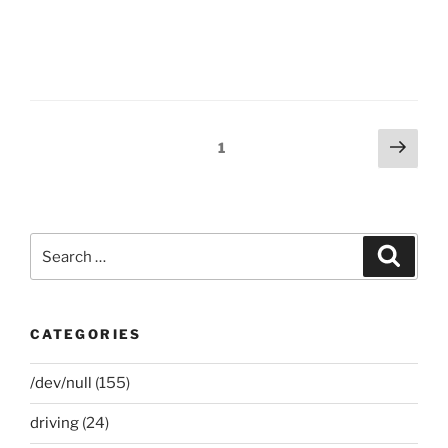
Posts
Next
Page
1
page
pagination
Search
Search
for:
CATEGORIES
/dev/null
(155)
driving
(24)