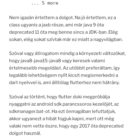
        ... 5 more
Nem igazán értettem a dolgot. Na jó értettem, ez a
class ugyanis a jaxb része, ami már java 9 óta
deprecated 11 óta meg benne sincs a JDK-ban. Elég
sokan, elég sokat szívtak már ez miatt a nagyvilágban.
Szóval vagy átírogatom mindig a környezeti változókat,
hogy java8-java15-java8 vagy keresek valami
értelmesebb megoldást. Az utóbbit preferáltam, így
legalább lehetőségem nyílt kicsit megismerkedni a
dart nyelvvel is, ami állítólag flutterhez nem hátrány.
Szóval az történt, hogy flutter doki megpróbálja
nyaggatni az android sdk parancssoros kezelőjét, az
sdkmanager.bat-ot. Ha ezt önmagában lefuttatjuk,
akkor ugyanezt a hibát fogjuk kapni, mert ott még
valaki nem vette észre, hogy egy 2017 óta deprecated
dolgot használ.