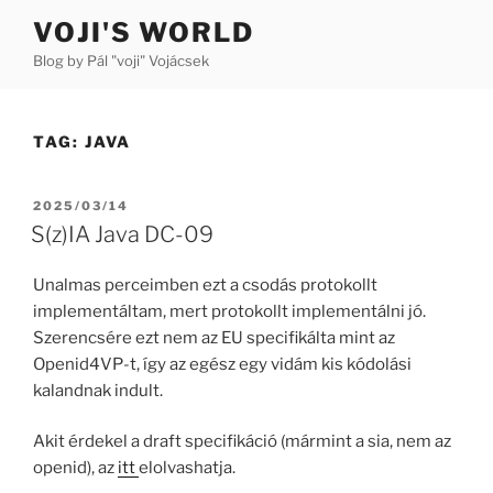
Skip
VOJI'S WORLD
to
Blog by Pál "voji" Vojácsek
content
TAG:
JAVA
POSTED
2025/03/14
ON
S(z)IA Java DC-09
Unalmas perceimben ezt a csodás protokollt
implementáltam, mert protokollt implementálni jó.
Szerencsére ezt nem az EU specifikálta mint az
Openid4VP-t, így az egész egy vidám kis kódolási
kalandnak indult.
Akit érdekel a draft specifikáció (mármint a sia, nem az
openid), az
itt
elolvashatja.