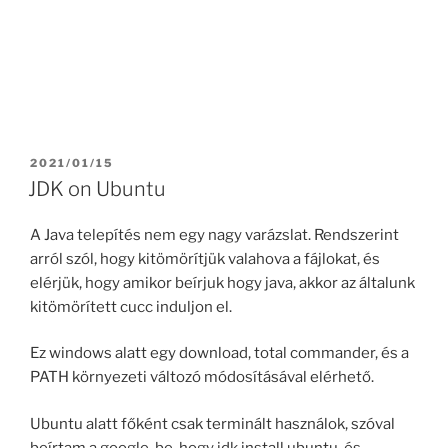
POSTED
2021/01/15
ON
JDK on Ubuntu
A Java telepítés nem egy nagy varázslat. Rendszerint
arról szól, hogy kitömörítjük valahova a fájlokat, és
elérjük, hogy amikor beírjuk hogy java, akkor az általunk
kitömörített cucc induljon el.
Ez windows alatt egy download, total commander, és a
PATH környezeti változó módosításával elérhető.
Ubuntu alatt főként csak terminált használok, szóval
beírtam a google-be, hogy jdk install ubuntu, és