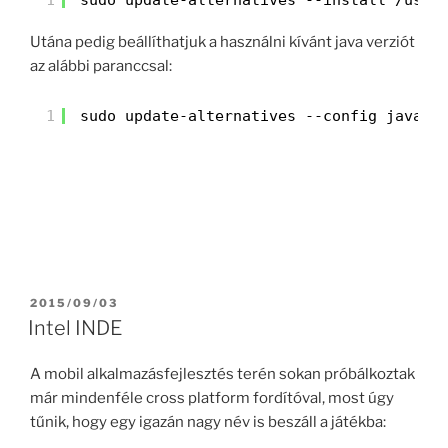
Utána pedig beállíthatjuk a használni kívánt java verziót
az alábbi paranccsal:
1
sudo update-alternatives --config java
POSTED
2015/09/03
ON
Intel INDE
A mobil alkalmazásfejlesztés terén sokan próbálkoztak
már mindenféle cross platform fordítóval, most úgy
tűnik, hogy egy igazán nagy név is beszáll a játékba: