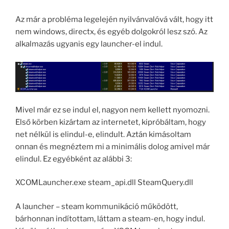
Az már a probléma legelején nyilvánvalóvá vált, hogy itt
nem windows, directx, és egyéb dolgokról lesz szó. Az
alkalmazás ugyanis egy launcher-el indul.
Mivel már ez se indul el, nagyon nem kellett nyomozni.
Első körben kizártam az internetet, kipróbáltam, hogy
net nélkül is elindul-e, elindult. Aztán kimásoltam
onnan és megnéztem mi a minimális dolog amivel már
elindul. Ez egyébként az alábbi 3:
XCOMLauncher.exe steam_api.dll SteamQuery.dll
A launcher – steam kommunikáció működött,
bárhonnan indítottam, láttam a steam-en, hogy indul.