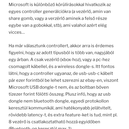
Microsoft is különböző körülírásokkal hivatkozik az
egyes controller generálciókra (a vezérlő, amin van
share gomb, vagy a verzérlő aminek a felső része
egybe van a gobokkal, stb), ami valahol azért elég
vicces…
Ha már választunk controllert, akkor arra is érdemes
figyelni, hogy az adott típusból is több van, nagyjából
egy árban. A csak vezérlő (xbox-hoz), vagy a pc-hez
csomagolt kábellel, és a wireless dongle-s. Itt fontos
látni, hogy a controller ugyanaz, de usb-usb-c kábelt
pár ezer forintból be lehet szerezni az ebay-en, viszont
Microsoft USB dongle-t nem, és az boltban bőven
tízezer forint fölötti összeg. Plusz infó, hogy az usb
dongle nem bluetooth dongle, egyedi protokollon
keresztül kommunikál, ami hatékonyabb jelátvitelt,
rövidebb latency-t, és extra feature-ket is tud, mint pl.
8 vezérő is csatlakoztatható hozzá egyidőben
(Bluetooth-on keresztül max. 1).