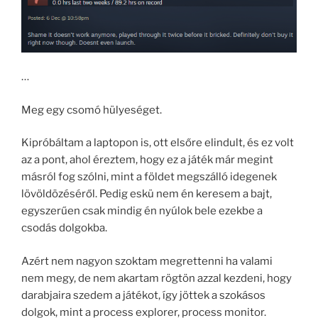
…
Meg egy csomó hülyeséget.
Kipróbáltam a laptopon is, ott elsőre elindult, és ez volt
az a pont, ahol éreztem, hogy ez a játék már megint
másról fog szólni, mint a földet megszálló idegenek
lövöldözéséről. Pedig eskü nem én keresem a bajt,
egyszerűen csak mindig én nyúlok bele ezekbe a
csodás dolgokba.
Azért nem nagyon szoktam megrettenni ha valami
nem megy, de nem akartam rögtön azzal kezdeni, hogy
darabjaira szedem a játékot, így jöttek a szokásos
dolgok, mint a process explorer, process monitor.