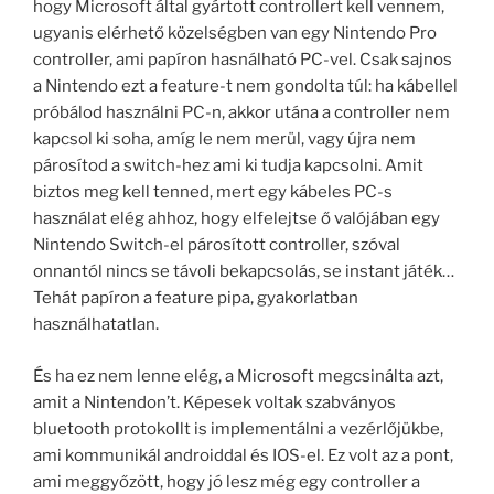
hogy Microsoft által gyártott controllert kell vennem,
ugyanis elérhető közelségben van egy Nintendo Pro
controller, ami papíron hasnálható PC-vel. Csak sajnos
a Nintendo ezt a feature-t nem gondolta túl: ha kábellel
próbálod használni PC-n, akkor utána a controller nem
kapcsol ki soha, amíg le nem merül, vagy újra nem
párosítod a switch-hez ami ki tudja kapcsolni. Amit
biztos meg kell tenned, mert egy kábeles PC-s
használat elég ahhoz, hogy elfelejtse ő valójában egy
Nintendo Switch-el párosított controller, szóval
onnantól nincs se távoli bekapcsolás, se instant játék…
Tehát papíron a feature pipa, gyakorlatban
használhatatlan.
És ha ez nem lenne elég, a Microsoft megcsinálta azt,
amit a Nintendon’t. Képesek voltak szabványos
bluetooth protokollt is implementálni a vezérlőjükbe,
ami kommunikál androiddal és IOS-el. Ez volt az a pont,
ami meggyőzött, hogy jó lesz még egy controller a