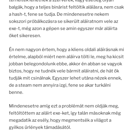
terheltek lehetnek a szerverek, vagy esetleg olyan
balgák, hogy a teljes binárist feltöltik aláíásra, nem csak
a hash-t, fene se tudja. De mindenesetre nekem
sokszori próbálkozásra se sikerült aláíratnom vele az
exe-t, még azon a gépen se amin egyszer már aláírta
őket sikeresen.
Én nem nagyon értem, hogy a kliens oldali aláírásnak mi
értelme, alapból miért nem aláírva tölti le, meg ha kicsit
jobban belegondolunk ebbe, akkor én abban se vagyok
biztos, hogy ne tudnék vele bármit aláíratni, de hát ők
tudják mit csinálnak. Egyszer lehet utána nézek ennek,
de a steam nem annyira izgi, fene se akar turkálni
benne.
Mindenesetre amíg ezt a problémát nem oldják meg,
feltöltöttem az aláírt exe-ket, így talán másoknak még
megadatik az esély, hogy megmentsék a világot a
gyilkos űrlények támadásától.