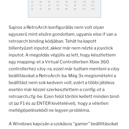
Sajnos a RetroArch konfigurálás nem volt olyan
egyszerű mint elsőre gondotlam, ugyanis else if van a
retroarch binding kódjában. Tehát ha kapott
billentyűzet inputot, akkor már nem nézte a joystick
inputot. A megoldás végülis az lett, hogy készítettem
egy mapping-et a Virtual Controllerben Xbox 360
controllerhez vJoy-ra, ezzel már tudtam menteni a vJoy
beállításokat a RetroArch-ba. Még 3x megismételni a
beállítást nem sok kedvem volt, ezért a többi játékos
esetén már kézzel szerkesztettem a config-ot a
retroarch.cfg-be. Ezen felül törölni kellett minden bind-
ot (az F1 és az ENTER kivételével), hogy a véletlen
mellégépelésekből ne legyen probléma.
A Windows kapcsán a szokásos “gamer” beálllításokat