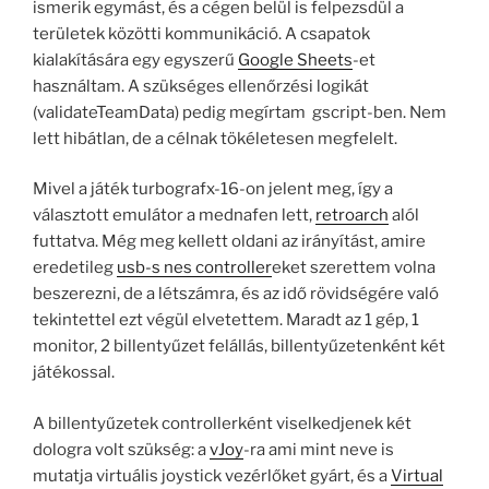
ismerik egymást, és a cégen belül is felpezsdül a
területek közötti kommunikáció. A csapatok
kialakítására egy egyszerű
Google Sheets
-et
használtam. A szükséges ellenőrzési logikát
(validateTeamData) pedig megírtam gscript-ben. Nem
lett hibátlan, de a célnak tökéletesen megfelelt.
Mivel a játék turbografx-16-on jelent meg, így a
választott emulátor a mednafen lett,
retroarch
alól
futtatva. Még meg kellett oldani az irányítást, amire
eredetileg
usb-s nes controller
eket szerettem volna
beszerezni, de a létszámra, és az idő rövidségére való
tekintettel ezt végül elvetettem. Maradt az 1 gép, 1
monitor, 2 billentyűzet felállás, billentyűzetenként két
játékossal.
A billentyűzetek controllerként viselkedjenek két
dologra volt szükség: a
vJoy
-ra ami mint neve is
mutatja virtuális joystick vezérlőket gyárt, és a
Virtual