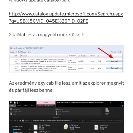
windows update catalog-ban:
http://www.catalog.update.microsoft.com/Search.aspx
?q=USB%5CVID_045E%26PID_02FE
2 találat lesz, a nagyobb méretű kell:
Az eredmény egy cab file lesz, amit az explorer megnyit
és pár fájl lesz benne: