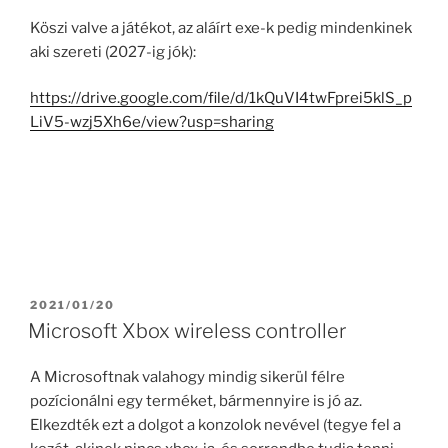
Köszi valve a játékot, az aláírt exe-k pedig mindenkinek
aki szereti (2027-ig jók):
https://drive.google.com/file/d/1kQuVI4twFprei5klS_p
LiV5-wzj5Xh6e/view?usp=sharing
POSTED
2021/01/20
ON
Microsoft Xbox wireless controller
A Microsoftnak valahogy mindig sikerül félre
pozícionálni egy terméket, bármennyire is jó az.
Elkezdték ezt a dolgot a konzolok nevével (tegye fel a