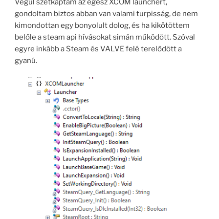
Végül szétkaptam az egész XCOM launchert,
gondoltam biztos abban van valami turpisság, de nem
kimondottan egy bonyolult dolog, és ha kikötöttem
belőle a steam api hívásokat simán működött. Szóval
egyre inkább a Steam és VALVE felé terelődött a
gyanú.