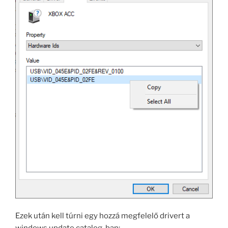
Ezek után kell túrni egy hozzá megfelelő drivert a