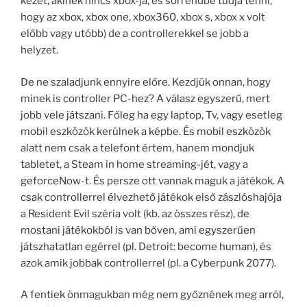
kezét, akinek nincs xbox-ja, és sorrendbe tudja tenni,
hogy az xbox, xbox one, xbox360, xbox s, xbox x volt
előbb vagy utóbb) de a controllerekkel se jobb a
helyzet.
De ne szaladjunk ennyire előre. Kezdjük onnan, hogy
minek is controller PC-hez? A válasz egyszerű, mert
jobb vele játszani. Főleg ha egy laptop, Tv, vagy esetleg
mobil eszközök kerülnek a képbe. És mobil eszközök
alatt nem csak a telefont értem, hanem mondjuk
tabletet, a Steam in home streaming-jét, vagy a
geforceNow-t. És persze ott vannak maguk a játékok. A
csak controllerrel élvezhető játékok első zászlóshajója
a Resident Evil széria volt (kb. az összes rész), de
mostani játékokból is van bőven, ami egyszerűen
játszhatatlan egérrel (pl. Detroit: become human), és
azok amik jobbak controllerrel (pl. a Cyberpunk 2077).
A fentiek önmagukban még nem győznének meg arról,