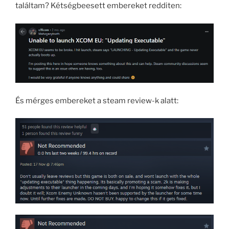
találtam? Kétségbeesett embereket redditen:
És mérges embereket a steam review-k alatt: