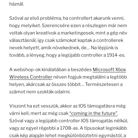
háznál.
Szóval az első probléma, ha controllert akarunk venni,
hogy melyiket. Szerencsére ezen a részlegen már nem
voltak olyan kreatívok a marketingesek, mint a gép név
választásnál, így csak számokat kaptak a controllerek
nevek helyett, amik növekednek, de… Na lépjünk is
tovább, a lényeg, hogy a legújabb controller a 1914-es.
A webshop-ok kínálatában a beszédes
Microsoft Xbox
Wireless Controller
néven fogjuk megtalálni a legtöbb
helyen, akárcsak az összes többit… Természetesen a
számot nem szokták odaírni.
Viszont ha ezt vesszük, akkor az IOS támogatásra még
várni kell, mert az még csak
“coming in the future”
.
Szóval vagy a legújabb controller IOS támogatás nélkül,
vagy az egyel régebbi a 1708-as. A típusokat leginkább
csak kép alapján lehet megkülönböztetni egymástól, a