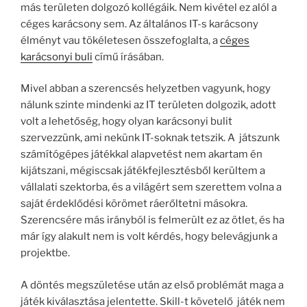
más területen dolgozó kollégáik. Nem kivétel ez alól a
céges karácsony sem. Az általános IT-s karácsony
élményt vau tökéletesen összefoglalta, a
céges
karácsonyi buli
című írásában.
Mivel abban a szerencsés helyzetben vagyunk, hogy
nálunk szinte mindenki az IT területen dolgozik, adott
volt a lehetőség, hogy olyan karácsonyi bulit
szervezzünk, ami nekünk IT-soknak tetszik. A játszunk
számítógépes játékkal alapvetést nem akartam én
kijátszani, mégiscsak játékfejlesztésből kerültem a
vállalati szektorba, és a világért sem szerettem volna a
saját érdeklődési körömet ráerőltetni másokra.
Szerencsére más irányból is felmerült ez az ötlet, és ha
már így alakult nem is volt kérdés, hogy belevágjunk a
projektbe.
A döntés megszületése után az első problémát maga a
játék kiválasztása jelentette. Skill-t követelő játék nem