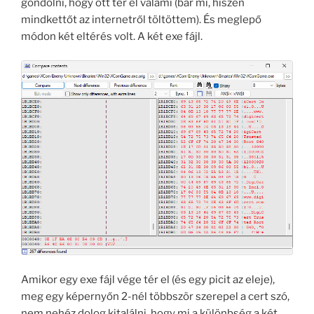
gondolni, hogy ott tér el valami (bár mi, hiszen
mindkettőt az internetről töltöttem). És meglepő
módon két eltérés volt. A két exe fájl.
Amikor egy exe fájl vége tér el (és egy picit az eleje),
meg egy képernyőn 2-nél többször szerepel a cert szó,
nem nehéz dolog kitalálni, hogy mi a különbség a két