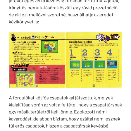
játékot egészen a kezdésig titokban tartottuk. A játék,
irányítás bemutatására készült egy rövid prezetnáció,
de aki ezt mellőzni szeretné, használhatja az eredeti
kézikönyvet is:
A fordulókat kétfős csapatokkal játszottuk, melyek
kialakítása során az volt a feltétel, hogy a csapattársnak
egy másik területről kell jönnie. Ez okozott némi
kavarodást, de abban bíztam, hogy ezáltal nem lesznek
túl erős csapatok, hiszen a csapattársak kevésbé