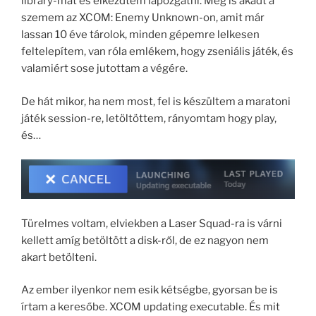
library-mat és elkezdtem lapozgatni. Meg is akadt a
szemem az XCOM: Enemy Unknown-on, amit már
lassan 10 éve tárolok, minden gépemre lelkesen
feltelepítem, van róla emlékem, hogy zseniális játék, és
valamiért sose jutottam a végére.
De hát mikor, ha nem most, fel is készültem a maratoni
játék session-re, letöltöttem, rányomtam hogy play,
és…
Türelmes voltam, elviekben a Laser Squad-ra is várni
kellett amíg betöltött a disk-ről, de ez nagyon nem
akart betölteni.
Az ember ilyenkor nem esik kétségbe, gyorsan be is
írtam a keresőbe. XCOM updating executable. És mit