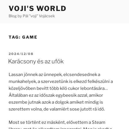
Skip
VOJI'S WORLD
to
Blog by Pál "voji" Vojácsek
content
TAG:
GAME
POSTED
2024/12/08
ON
Karácsony és az ufók
Lassan jönnek az ünnepek, elcsendesednek a
munkahelyek, a szervezetünk is elkezd felkészülni a
közeljövőben bevitt több kiló cukor lebontására…
Általában ez az időszak egybeesik azzal, amikor
eszembe jutnak azok a dolgok amiket mindig is
szerettem volna, de valamiért sose jutott rá idő.
Most se történt ez másként, elővettem a Steam