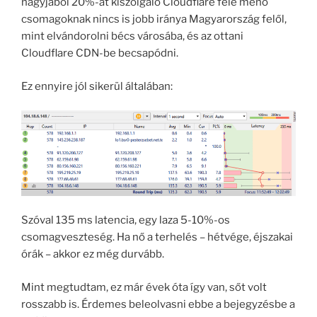
nagyjából 20%-át kiszolgáló Cloudflare felé menő
csomagoknak nincs is jobb iránya Magyarország felől,
mint elvándorolni bécs városába, és az ottani
Cloudflare CDN-be becsapódni.
Ez ennyire jól sikerül általában:
Szóval 135 ms latencia, egy laza 5-10%-os
csomagveszteség. Ha nő a terhelés – hétvége, éjszakai
órák – akkor ez még durvább.
Mint megtudtam, ez már évek óta így van, sőt volt
rosszabb is. Érdemes beleolvasni ebbe a bejegyzésbe a