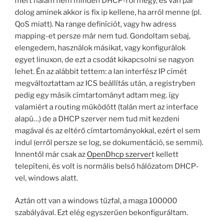
mert nálam nem minden DHCP-ről megy, és van pár
dolog aminek akkor is fix ip kellene, ha arról menne (pl.
QoS miatt). Na range definíciót, vagy hw adress
mapping-et persze már nem tud. Gondoltam sebaj,
elengedem, használok másikat, vagy konfigurálok
egyet linuxon, de ezt a csodát kikapcsolni se nagyon
lehet. Én az alábbit tettem: a lan interfész IP címét
megváltoztattam az ICS beállítás után, a registryben
pedig egy másik címtartományt adtam meg. így
valamiért a routing működött (talán mert az interface
alapú…) de a DHCP szerver nem tud mit kezdeni
magával és az eltérő címtartományokkal, ezért el sem
indul (erről persze se log, se dokumentáció, se semmi).
Innentől már csak az
OpenDhcp szerver
t kellett
telepíteni, és volt is normális belső hálózatom DHCP-
vel, windows alatt.
Aztán ott van a windows tűzfal, a maga 100000
szabályával. Ezt elég egyszerűen bekonfiguráltam.