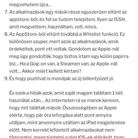
megvehetem újra…
Az alkalmazások egy másik része egyszerűen eltűnt az
appstore-ból, és fel se tudom telepíteni. Ilyen az ISSH,
amit megvettem, használtam, volt, nincs.
Az AppStore-ból eltűnt továbbá a Whislist funkció. Ez
különösen szuper, mert azok az alkalmazások, amik
érdekeltek, pont ott voltak. Gondolom az Apple-nál
meg úgy gondolták, hogy biztos írtam egy külön papírra
(is)… Ha a Gog-on van, a Steamen van, az Apple-nál
volt… Akkor miért kellett kiírtani?
És hogy pozitívat is mondjak: az új billentyűzet jó
És ezek a hibák azok, amit saját magam találtam 1 hét
használat után… Az interneten rá se merek keresni,
hogy mit találtak mások. Összességében az Apple
elérte, hogy pár óra leforgása alatt pont annyira
utáljam, mint amennyire utáltam az iPad megjelenése
előtt. Nem korrekt kifizetett alkalmazásokat nem
támogatni, megszüntetni a régi IOS-ek aláírását, hogy