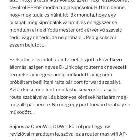
attól, hogy a technikus kolléga az én “régi” eszközömet
távolról PPPoE módba tudja kapcsolni. Hittem benne,
hogy meg tudja csinálni, kb. 3x mondta, hogy egy
pillanat, még kipróbálok valamit, és én egyszer se
mondtam el neki Yoda mester örök érvényű szavait:
tedd, vagy ne tedd, de ne próbáld… Pedig sokszor
eszem bejutott…
Ezek után el is indult az internet, és jött a következő
állomás, az igen neves D-Link cég routernek nevezett
terméke, ami egész addig működött, amíg nem
próbáltam beállítani rajta pár port forward szabályt.
Aztán kicsit önellentmondásba keveredett a saját
route szabályaival, és bizonyos kérések hatására meg-
megállt pár percre. No meg egy port forward szabály se
működött…
Sajnos az OpenWrt, DDWrt körről pont egy hw
revízióval maradtam le, szóval ez a router max wifi AP-