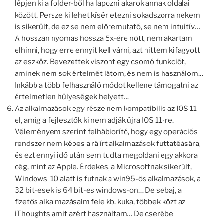
lépjen ki a folder-ből ha lapozni akarok annak oldalai
között. Persze ki lehet kísérletezni sokadszorra nekem
is sikerült, de ez se nem előremutató, se nem intuitív…
A hosszan nyomás hossza 5x-ére nőtt, nem akartam
elhinni, hogy erre ennyit kell várni, azt hittem kifagyott
az eszköz. Bevezettek viszont egy csomó funkciót,
aminek nem sok értelmét látom, és nem is használom…
Inkább a több felhasználó módot kellene támogatni az
értelmetlen hülyeségek helyett…
Az alkalmazások egy része nem kompatibilis az IOS 11-
el, amíg a fejlesztők ki nem adják újra IOS 11-re.
Véleményem szerint felhábiorító, hogy egy operációs
rendszer nem képes a rá írt alkalmazások futtatéására,
és ezt ennyi idő után sem tudta megoldani egy akkora
cég, mint az Apple. Érdekes, a Microsoftnak sikerült,
Windows 10 alatt is futnak a win95-ös alkalmazások, a
32 bit-esek is 64 bit-es windows-on… De sebaj, a
fizetős alkalmazásaim fele kb. kuka, többek közt az
iThoughts amit azért használtam… De cserébe