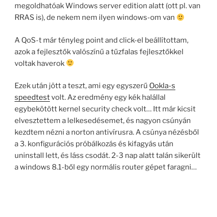
megoldhatóak Windows server edition alatt (ott pl. van
RRAS is), de nekem nem ilyen windows-om van
A QoS-t már tényleg point and click-el beállítottam,
azok a fejlesztők valószínű a tűzfalas fejlesztőkkel
voltak haverok
Ezek után jött a teszt, ami egy egyszerű
Ookla-s
speedtest
volt. Az eredmény egy kék halállal
egybekötött kernel security check volt… Itt már kicsit
elvesztettem a lelkesedésemet, és nagyon csúnyán
kezdtem nézni a norton antivírusra. A csúnya nézésből
a 3. konfigurációs próbálkozás és kifagyás után
uninstall lett, és láss csodát. 2-3 nap alatt talán sikerült
a windows 8.1-ből egy normális router gépet faragni…