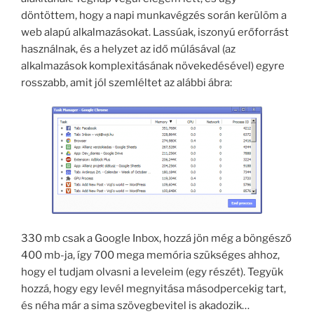
döntöttem, hogy a napi munkavégzés során kerülöm a
web alapú alkalmazásokat. Lassúak, iszonyú erőforrást
használnak, és a helyzet az idő múlásával (az
alkalmazások komplexitásának növekedésével) egyre
rosszabb, amit jól szemléltet az alábbi ábra:
330 mb csak a Google Inbox, hozzá jön még a böngésző
400 mb-ja, így 700 mega memória szükséges ahhoz,
hogy el tudjam olvasni a leveleim (egy részét). Tegyük
hozzá, hogy egy levél megnyitása másodpercekig tart,
és néha már a sima szövegbevitel is akadozik…