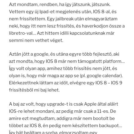
Azt mondtam, rendben, ha így játszunk, játszunk.
Vettem egy új Ipad-et megjelenés után, IOS 8-al, és
nem frissítettem. Egy jailbreak után elmagyaráztam
neki, hogy itt nem lesz frissítés, és haverkodjon össze a
libretro-val… Azt hittem idilli kapcsolatunknak már
semmi nem vethet véget.
Aztán jött a google, és utána egyre több fejlesztő, aki
azt mondta, hogy IOS 8 már nem támogatott platform…
Így volt olyan app, amihez több frissítés nem jött, és
olyan is, hogy már maga az app se (pl. google calendar).
Elérkezettnek láttam az időt, elvégre egy IOS 8 – IOS 9
frissítésből mi baj lehet.
A baj az volt, hogy upgrade-t is csak Apple által aláírt
IOS-re lehet mondani, az pedig már csak a 11-es. De
amire ezt megtudtam, addigra már nem bootolt be
többet az IOS 8, én pedig nem készítettem backupot…
Így hát beáltam a sorba, elmorzsoltam egy