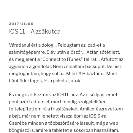
POSTED
2017/11/06
ON
IOS 11 – A zsákutca
Váratlanul ért a dolog… Feldugtam az ipad-et a
számítógépemre, 5 év után először… Aztán sötét lett,
és megjelent a “Connect to ITunes” felirat… Átfutott az
agyamon a gondolat: Nem csináltam backupot. De hisz
megfogadtam, hogy soha… Miért?! Hibáztam… Most
bűnhődni fogok, és a pokolra jutok…
És meg is érkeztünk az IOS11-hez. Az első Ipad-emet
pont azért adtam el, mert mindig szolgalelkűen
feltelepítettem rá a frissítéseket. Amikor észrevettem
a bajt, már nem lehetett visszalépni az IOS 6-ra.
Cserébe minden a többszörösére lassult, még a web
böngésző is, amire a tabletet elsősorban használtam.