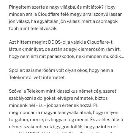
Pingeltem szerte a nagy világba, és mit látok? Hogy
minden ami a Cloudflare felé megy, arra iszonyú lassan
jön válasz, ha egyáltalán jön válasz, mert a csomagok
több mint fele elveszik.
Azt hittem megint DDOS-olja valaki a Cloudflare-t,
láttunk már ilyet, de aztán az egyik ismerősöm rám írt,
hogy nem érti mit panaszkodok, neki minden működik…
Spoiler: az ismerősöm volt olyan okos, hogy nem a
Telekomtól vett internetet.
Szóval a Telekom mint klasszikus német cég, szereti
szabályozni a dolgokat, elvégre németek, biztos
mindenkinél – is – jobban értenek hozzá. Pl.
megmondani a magyar leányvállalatnak, hogy milyen
forgalom, merre, és hogyan fog menni. És az éleslátású
német szakemberek úgy gondolták, hogy az internet