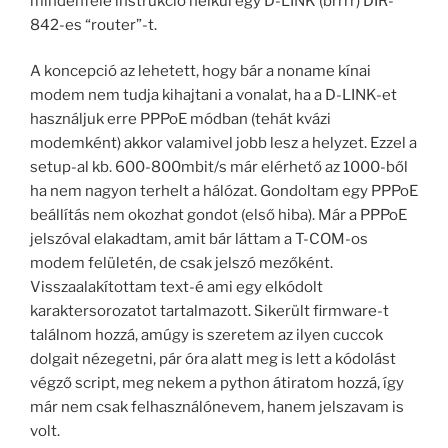
mindenféle instrukció nélkül egy D-LINK (brrrr) DIR-
842-es “router”-t.
A koncepció az lehetett, hogy bár a noname kínai
modem nem tudja kihajtani a vonalat, ha a D-LINK-et
használjuk erre PPPoE módban (tehát kvázi
modemként) akkor valamivel jobb lesz a helyzet. Ezzel a
setup-al kb. 600-800mbit/s már elérhető az 1000-ből
ha nem nagyon terhelt a hálózat. Gondoltam egy PPPoE
beállítás nem okozhat gondot (első hiba). Már a PPPoE
jelszóval elakadtam, amit bár láttam a T-COM-os
modem felületén, de csak jelszó mezőként.
Visszaalakítottam text-é ami egy elkódolt
karaktersorozatot tartalmazott. Sikerült firmware-t
találnom hozzá, amúgy is szeretem az ilyen cuccok
dolgait nézegetni, pár óra alatt meg is lett a kódolást
végző script, meg nekem a python átiratom hozzá, így
már nem csak felhasználónevem, hanem jelszavam is
volt.