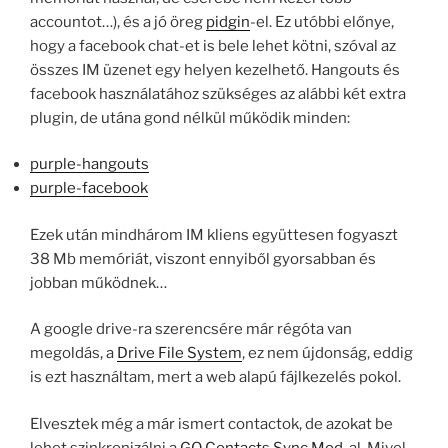
accountot…), és a jó öreg
pidgin
-el. Ez utóbbi előnye,
hogy a facebook chat-et is bele lehet kötni, szóval az
összes IM üzenet egy helyen kezelhető. Hangouts és
facebook használatához szükséges az alábbi két extra
plugin, de utána gond nélkül működik minden:
purple-hangouts
purple-facebook
Ezek után mindhárom IM kliens együttesen fogyaszt
38 Mb memóriát, viszont ennyiből gyorsabban és
jobban működnek…
A google drive-ra szerencsére már régóta van
megoldás, a
Drive File System
, ez nem újdonság, eddig
is ezt használtam, mert a web alapú fájlkezelés pokol.
Elvesztek még a már ismert contactok, de azokat be
lehet szinkronizálni a
GO Contacts Sync Mod
-al. Mivel