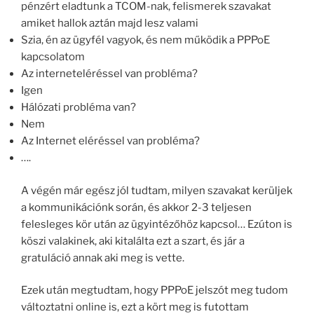
pénzért eladtunk a TCOM-nak, felismerek szavakat
amiket hallok aztán majd lesz valami
Szia, én az ügyfél vagyok, és nem működik a PPPoE
kapcsolatom
Az interneteléréssel van probléma?
Igen
Hálózati probléma van?
Nem
Az Internet eléréssel van probléma?
….
A végén már egész jól tudtam, milyen szavakat kerüljek
a kommunikációnk során, és akkor 2-3 teljesen
felesleges kör után az ügyintézőhöz kapcsol… Ezúton is
köszi valakinek, aki kitalálta ezt a szart, és jár a
gratuláció annak aki meg is vette.
Ezek után megtudtam, hogy PPPoE jelszót meg tudom
változtatni online is, ezt a kört meg is futottam