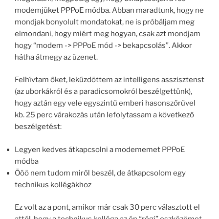
modemjüket PPPoE módba. Abban maradtunk, hogy ne
mondjak bonyolult mondatokat, ne is próbáljam meg
elmondani, hogy miért meg hogyan, csak azt mondjam
hogy “modem -> PPPoE mód -> bekapcsolás”. Akkor
hátha átmegy az üzenet.
Felhívtam őket, lekűzdöttem az intelligens asszisztenst
(az uborkákról és a paradicsomokról beszélgettünk),
hogy aztán egy vele egyszintű emberi hasonszőrűvel
kb. 25 perc várakozás után lefolytassam a következő
beszélgetést:
Legyen kedves átkapcsolni a modememet PPPoE
módba
Ööö nem tudom miről beszél, de átkapcsolom egy
technikus kollégákhoz
Ez volt az a pont, amikor már csak 30 perc választott el