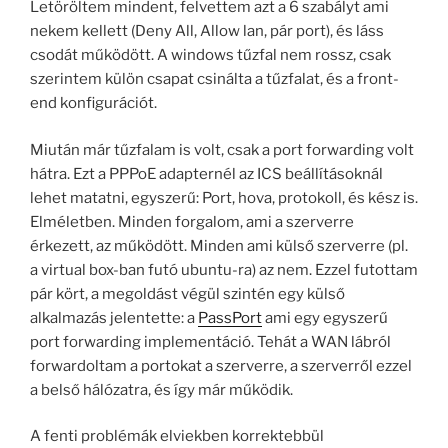
Letöröltem mindent, felvettem azt a 6 szabályt ami
nekem kellett (Deny All, Allow lan, pár port), és láss
csodát működött. A windows tűzfal nem rossz, csak
szerintem külön csapat csinálta a tűzfalat, és a front-
end konfigurációt.
Miután már tűzfalam is volt, csak a port forwarding volt
hátra. Ezt a PPPoE adapternél az ICS beállításoknál
lehet matatni, egyszerű: Port, hova, protokoll, és kész is.
Elméletben. Minden forgalom, ami a szerverre
érkezett, az működött. Minden ami külső szerverre (pl.
a virtual box-ban futó ubuntu-ra) az nem. Ezzel futottam
pár kört, a megoldást végül szintén egy külső
alkalmazás jelentette: a
PassPort
ami egy egyszerű
port forwarding implementáció. Tehát a WAN lábról
forwardoltam a portokat a szerverre, a szerverről ezzel
a belső hálózatra, és így már működik.
A fenti problémák elviekben korrektebbül