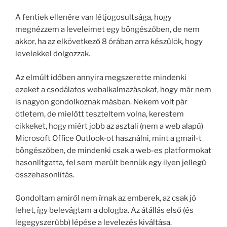
A fentiek ellenére van létjogosultsága, hogy
megnézzem a leveleimet egy böngészőben, de nem
akkor, ha az elkövetkező 8 órában arra készülök, hogy
levelekkel dolgozzak.
Az elmúlt időben annyira megszerette mindenki
ezeket a csodálatos webalkalmazásokat, hogy már nem
is nagyon gondolkoznak másban. Nekem volt pár
ötletem, de mielőtt teszteltem volna, kerestem
cikkeket, hogy miért jobb az asztali (nem a web alapú)
Microsoft Office Outlook-ot használni, mint a gmail-t
böngészőben, de mindenki csak a web-es platformokat
hasonlítgatta, fel sem merült bennük egy ilyen jellegű
összehasonlítás.
Gondoltam amiről nem írnak az emberek, az csak jó
lehet, így belevágtam a dologba. Az átállás első (és
legegyszerűbb) lépése a levelezés kiváltása.