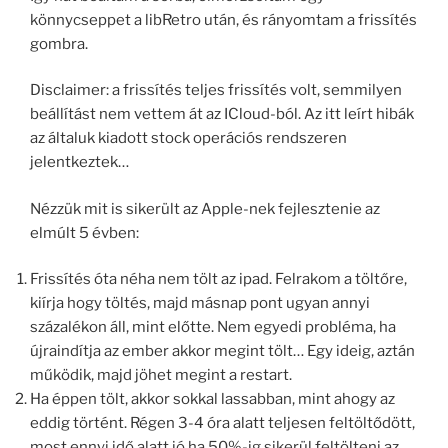
könnycseppet a libRetro után, és rányomtam a frissítés
gombra.
Disclaimer: a frissítés teljes frissítés volt, semmilyen
beállítást nem vettem át az ICloud-ból. Az itt leírt hibák
az általuk kiadott stock operációs rendszeren
jelentkeztek…
Nézzük mit is sikerült az Apple-nek fejlesztenie az
elmúlt 5 évben:
Frissítés óta néha nem tölt az ipad. Felrakom a töltőre,
kiírja hogy töltés, majd másnap pont ugyan annyi
százalékon áll, mint előtte. Nem egyedi probléma, ha
újraindítja az ember akkor megint tölt… Egy ideig, aztán
működik, majd jöhet megint a restart.
Ha éppen tölt, akkor sokkal lassabban, mint ahogy az
eddig történt. Régen 3-4 óra alatt teljesen feltöltődött,
most ennyi idő alatt jó ha 50%-ig sikerül feltölteni az