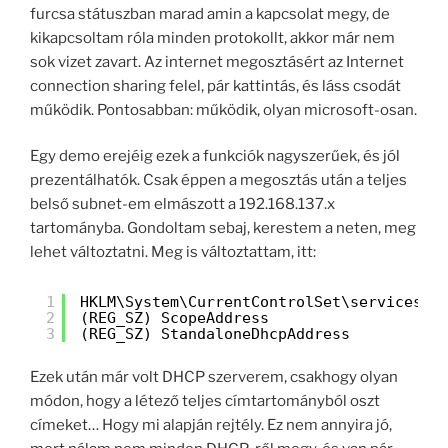
furcsa státuszban marad amin a kapcsolat megy, de
kikapcsoltam róla minden protokollt, akkor már nem
sok vizet zavart. Az internet megosztásért az Internet
connection sharing felel, pár kattintás, és láss csodát
működik. Pontosabban: működik, olyan microsoft-osan.
Egy demo erejéig ezek a funkciók nagyszerűek, és jól
prezentálhatók. Csak éppen a megosztás után a teljes
belső subnet-em elmászott a 192.168.137.x
tartományba. Gondoltam sebaj, kerestem a neten, meg
lehet változtatni. Meg is változtattam, itt:
1
HKLM\System\CurrentControlSet\services\S
2
(REG_SZ) ScopeAddress
3
(REG_SZ) StandaloneDhcpAddress
Ezek után már volt DHCP szerverem, csakhogy olyan
módon, hogy a létező teljes címtartományból oszt
címeket… Hogy mi alapján rejtély. Ez nem annyira jó,