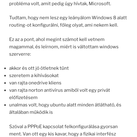
probléma volt, amit pedig úgy hívtak, Microsoft.
Tudtam, hogy nem lesz egy leányálom Windows 8 alatt
routing-ot konfigurálni, főleg olyat, ami nekem kell.
Ez az a pont, ahol megint számot kell vetnem
magammal, és leírnom, miért is váltottam windows
szerverre:
akkor és ott jó ötletnek tűnt
szeretem a kihívásokat
van rajta onedrive kliens
van rajta norton antivírus amiből volt egy privát
előfizetésem
unalmas volt, hogy ubuntu alatt minden átlátható, és
általában működik is
Szóval a PPPoE kapcsolat felkonfigurálása gyorsan
ment. Van ott egy kis kavar, hogy a fizikai interfész