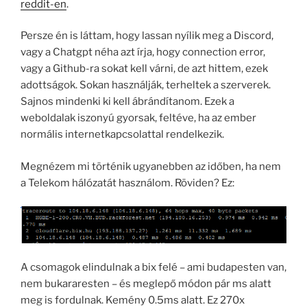
reddit-en
.
Persze én is láttam, hogy lassan nyílik meg a Discord,
vagy a Chatgpt néha azt írja, hogy connection error,
vagy a Github-ra sokat kell várni, de azt hittem, ezek
adottságok. Sokan használják, terheltek a szerverek.
Sajnos mindenki ki kell ábrándítanom. Ezek a
weboldalak iszonyú gyorsak, feltéve, ha az ember
normális internetkapcsolattal rendelkezik.
Megnézem mi történik ugyanebben az időben, ha nem
a Telekom hálózatát használom. Röviden? Ez:
A csomagok elindulnak a bix felé – ami budapesten van,
nem bukararesten – és meglepő módon pár ms alatt
meg is fordulnak. Kemény 0.5ms alatt. Ez 270x