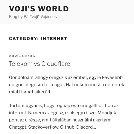
Skip
VOJI'S WORLD
to
Blog by Pál "voji" Vojácsek
content
CATEGORY:
INTERNET
POSTED
2026/02/06
ON
Telekom vs Cloudflare
Gondolnám, ahogy öregszik az ember, egyre kevesebb
dolgon idegesíti fel magát. Hát nekem most a németek
miatt ismét sikerült.
Történt ugyanis, hogy tegnap este megállt otthon az
internet. Na nem az egész, csak egy része. Mondjuk
pont az a része, amit általában használni akartam:
Chatgpt, Stackoverflow, Github, Discord…