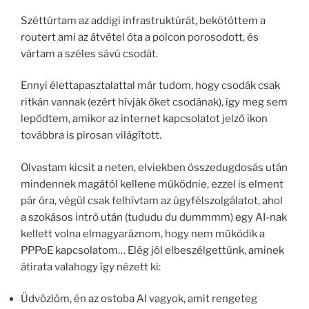
Széttúrtam az addigi infrastruktúrát, bekötöttem a
routert ami az átvétel óta a polcon porosodott, és
vártam a széles sávú csodát.
Ennyi élettapasztalattal már tudom, hogy csodák csak
ritkán vannak (ezért hívják őket csodának), így meg sem
lepődtem, amikor az internet kapcsolatot jelző ikon
továbbra is pirosan világított.
Olvastam kicsit a neten, elviekben összedugdosás után
mindennek magától kellene működnie, ezzel is elment
pár óra, végül csak felhívtam az ügyfélszolgálatot, ahol
a szokásos intró után (tududu du dummmm) egy AI-nak
kellett volna elmagyaráznom, hogy nem működik a
PPPoE kapcsolatom… Elég jól elbeszélgettünk, aminek
átirata valahogy így nézett ki:
Üdvözlöm, én az ostoba AI vagyok, amit rengeteg