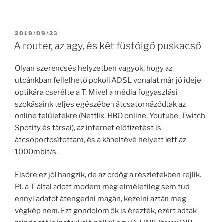
POSTED
2019/09/23
ON
A router, az agy, és két füstölgő puskacső
Olyan szerencsés helyzetben vagyok, hogy az
utcánkban fellelhető pokoli ADSL vonalat már jó ideje
optikára cserélte a T. Mivel a média fogyasztási
szokásaink teljes egészében átcsatornázódtak az
online felületekre (Netflix, HBO online, Youtube, Twitch,
Spotify és társai), az internet előfizetést is
átcsoportosítottam, és a kábeltévé helyett lett az
1000mbit/s .
Elsőre ez jól hangzik, de az ördög a részletekben rejlik.
Pl. a T által adott modem még elméletileg sem tud
ennyi adatot átengedni magán, kezelni aztán meg
végkép nem. Ezt gondolom ők is érezték, ezért adtak