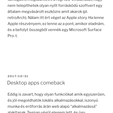
nem telepíthetek olyan nyílt forráskódú szoftvert egy
általam megvásárolt eszközre amit akarok (pl.
retroArch). Nálam itt ért véget az Apple story. Ha lenne
Apple részvényem, ez lenne az a pont, amikor eladnám,
és a befolyt összegből vennék egy Microsoft Surface
Pro-t.
POSTED
2017/10/31
ON
Desktop apps comeback
Eddig is zavart, hogy olyan funkciókat amik egyszerűen,
és jól megoldhatók lokális alkalmazásokkal, iszonyú
munka és erőforrás árán web alapú “alkalmazássá”
alakítanak. Tegnap végül elegem lett, és úgy