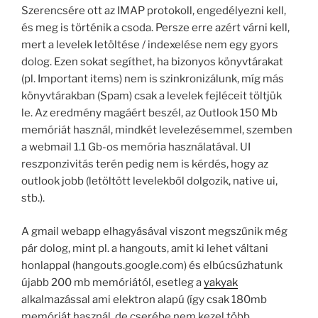
Szerencsére ott az IMAP protokoll, engedélyezni kell,
és meg is történik a csoda. Persze erre azért várni kell,
mert a levelek letöltése / indexelése nem egy gyors
dolog. Ezen sokat segíthet, ha bizonyos könyvtárakat
(pl. Important items) nem is szinkronizálunk, míg más
könyvtárakban (Spam) csak a levelek fejléceit töltjük
le. Az eredmény magáért beszél, az Outlook 150 Mb
memóriát használ, mindkét levelezésemmel, szemben
a webmail 1.1 Gb-os memória használatával. UI
reszponzivitás terén pedig nem is kérdés, hogy az
outlook jobb (letöltött levelekből dolgozik, native ui,
stb.).
A gmail webapp elhagyásával viszont megszűnik még
pár dolog, mint pl. a hangouts, amit ki lehet váltani
honlappal (hangouts.google.com) és elbúcsúzhatunk
újabb 200 mb memóriától, esetleg a
yakyak
alkalmazással ami elektron alapú (így csak 180mb
memóriát használ, de cserébe nem kezel több