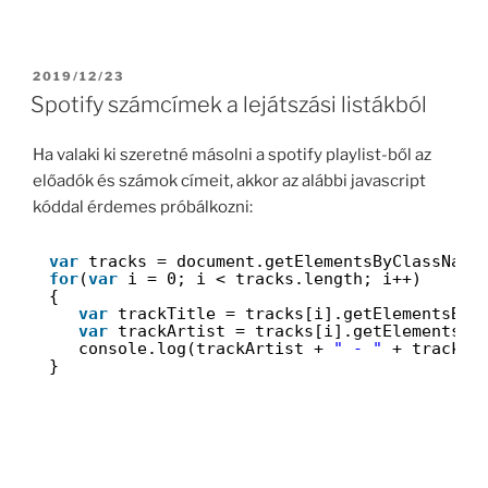
POSTED
2019/12/23
ON
Spotify számcímek a lejátszási listákból
Ha valaki ki szeretné másolni a spotify playlist-ből az
előadók és számok címeit, akkor az alábbi javascript
kóddal érdemes próbálkozni:
var
tracks = document.getElementsByClassName
for
(
var
i = 0; i < tracks.length; i++)
{
var
trackTitle = tracks[i].getElementsByC
var
trackArtist = tracks[i].getElementsBy
console.log(trackArtist + 
" - "
+ trackTi
}