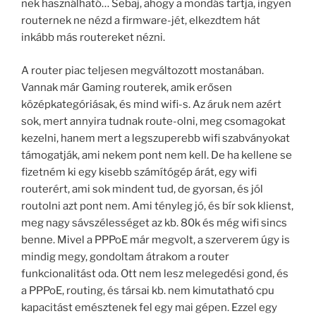
nek használható… Sebaj, ahogy a mondás tartja, ingyen
routernek ne nézd a firmware-jét, elkezdtem hát
inkább más routereket nézni.
A router piac teljesen megváltozott mostanában.
Vannak már Gaming routerek, amik erősen
középkategóriásak, és mind wifi-s. Az áruk nem azért
sok, mert annyira tudnak route-olni, meg csomagokat
kezelni, hanem mert a legszuperebb wifi szabványokat
támogatják, ami nekem pont nem kell. De ha kellene se
fizetném ki egy kisebb számítógép árát, egy wifi
routerért, ami sok mindent tud, de gyorsan, és jól
routolni azt pont nem. Ami tényleg jó, és bír sok klienst,
meg nagy sávszélességet az kb. 80k és még wifi sincs
benne. Mivel a PPPoE már megvolt, a szerverem úgy is
mindig megy, gondoltam átrakom a router
funkcionalitást oda. Ott nem lesz melegedési gond, és
a PPPoE, routing, és társai kb. nem kimutatható cpu
kapacitást emésztenek fel egy mai gépen. Ezzel egy