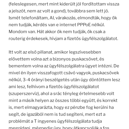
(feleslegesen, mert mint kiderült jól fordítottam vissza
a jelszót, nem az volt a gond), továbbra sem lett jó.
Ismét telefonáltam, AI, várakozás, elmondták, hogy ők
nem tudják, kérdés van e internet PPPoE nélkül.
Mondom van. Hát akkor ők nem tudják, ők csak a
routerig érdekesek, hívjam a fizetős ügyfélszolgálatot.
Itt volt az első pillanat, amikor legszívesebben
elővettem volna azt a bizonyos puskacsövet, és
bementem volna az ügyfélszolgálatra ügyet intézni. De
mivel én ilyen visszafogott csávó vagyok, puskacsövek
nélkül, 3-4 órányi beszélgetés után úgy döntöttem lesz
ami lesz, felhívom a fizetős ügyfélszolgálatot
(szuperszervíz), ahol a srác tényleg értelmesebb volt
mint a másik helyen az összes többi együtt, és korrekt
is, mert elmagyarázta, hogy ez pénzbe fog kerülni ha
segít, de igazából nem is tud segíteni, mert ezt a
problémát a T ingyenes ügyfélszolgálata tudja
megoldani, mégpedig úgy, hogy átkapcsolják a fos