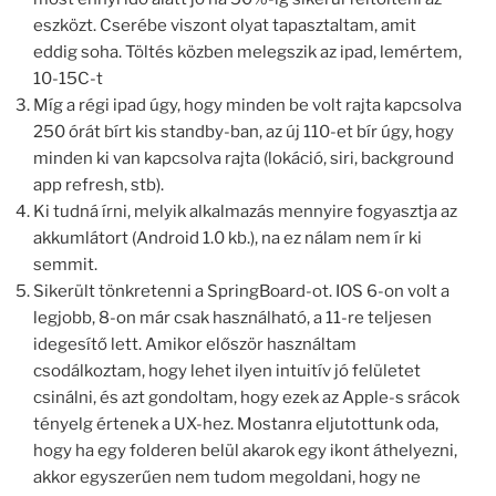
eszközt. Cserébe viszont olyat tapasztaltam, amit
eddig soha. Töltés közben melegszik az ipad, lemértem,
10-15C-t
Míg a régi ipad úgy, hogy minden be volt rajta kapcsolva
250 órát bírt kis standby-ban, az új 110-et bír úgy, hogy
minden ki van kapcsolva rajta (lokáció, siri, background
app refresh, stb).
Ki tudná írni, melyik alkalmazás mennyire fogyasztja az
akkumlátort (Android 1.0 kb.), na ez nálam nem ír ki
semmit.
Sikerült tönkretenni a SpringBoard-ot. IOS 6-on volt a
legjobb, 8-on már csak használható, a 11-re teljesen
idegesítő lett. Amikor először használtam
csodálkoztam, hogy lehet ilyen intuitív jó felületet
csinálni, és azt gondoltam, hogy ezek az Apple-s srácok
tényelg értenek a UX-hez. Mostanra eljutottunk oda,
hogy ha egy folderen belül akarok egy ikont áthelyezni,
akkor egyszerűen nem tudom megoldani, hogy ne