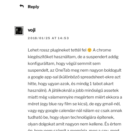
Reply
voji
2018/01/25 AT 14:53
Lehet rossz plugineket tettél fel
A chrome
kiegészítőket használtam, de a suspendert addig
konfiguráltam, hogy végül semmit sem
suspendelt, az OneTab meg nem nagyon boldogult
a google app-sal (különböző spreadsheet-ekre azt
hitte, hogy ugyan azok, és mindig 1 tabot akart
használni). A játékoknál a jobb minőségű assetek
miatt még valamennyire megértem miért ekkora a
méret (egy blue ray film se kicsi), de egy gmail-nél,
vagy egy google calendar-nál nálam ez csak annak
tudható be, hogy olyan technológiára építenek,
olyan dolgokat amit nagyon nem kellene. És értem
én, hogy nem számít a memória, meg a cpu, mert