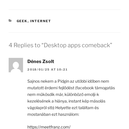
CATEGORIES
GEEK
,
INTERNET
4 Replies to “Desktop apps comeback”
Dénes Zsolt
2018/01/25 AT 10:21
Sajnos nekem a Pidgin az utóbbi időben nem
mutatott érdemi fejlődést (facebook támogatás
nem műkösdik már, különböző emolji-k
kezelésének a hiánya, instant kép másolás
vágolapról stb) Helyette ezt találtam és
mostanában ezt használom:
https://meetfranz.com/