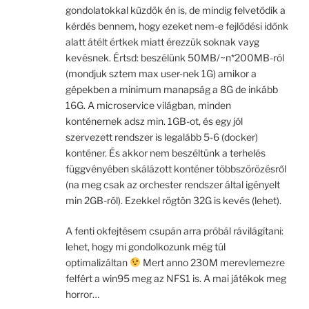
gondolatokkal kűzdök én is, de mindig felvetődik a
kérdés bennem, hogy ezeket nem-e fejlődési időnk
alatt átélt értkek miatt érezzük soknak vayg
kevésnek. Értsd: beszélünk 50MB/~n*200MB-ról
(mondjuk sztem max user-nek 1G) amikor a
gépekben a minimum manapság a 8G de inkább
16G. A microservice világban, minden
konténernek adsz min. 1GB-ot, és egy jól
szervezett rendszer is legalább 5-6 (docker)
konténer. És akkor nem beszéltünk a terhelés
függvényében skálázott konténer többszörözésről
(na meg csak az orchester rendszer által igényelt
min 2GB-ról). Ezekkel rögtön 32G is kevés (lehet).
A fenti okfejtésem csupán arra próbál rávilágítani:
lehet, hogy mi gondolkozunk még túl
optimalizáltan
Mert anno 230M merevlemezre
felfért a win95 meg az NFS1 is. A mai játékok meg
horror…