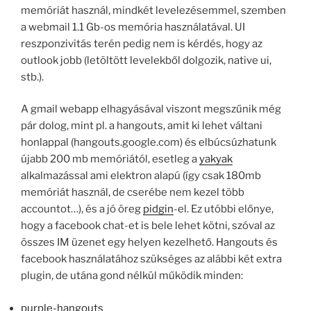
memóriát használ, mindkét levelezésemmel, szemben
a webmail 1.1 Gb-os memória használatával. UI
reszponzivitás terén pedig nem is kérdés, hogy az
outlook jobb (letöltött levelekből dolgozik, native ui,
stb.).
A gmail webapp elhagyásával viszont megszűnik még
pár dolog, mint pl. a hangouts, amit ki lehet váltani
honlappal (hangouts.google.com) és elbúcsúzhatunk
újabb 200 mb memóriától, esetleg a
yakyak
alkalmazással ami elektron alapú (így csak 180mb
memóriát használ, de cserébe nem kezel több
accountot…), és a jó öreg
pidgin
-el. Ez utóbbi előnye,
hogy a facebook chat-et is bele lehet kötni, szóval az
összes IM üzenet egy helyen kezelhető. Hangouts és
facebook használatához szükséges az alábbi két extra
plugin, de utána gond nélkül működik minden:
purple-hangouts