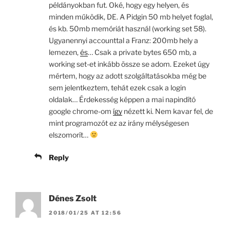
példányokban fut. Oké, hogy egy helyen, és
minden működik, DE. A Pidgin 50 mb helyet foglal,
és kb. 50mb memóriát használ (working set 58).
Ugyanennyi accounttal a Franz: 200mb hely a
lemezen,
és
… Csak a private bytes 650 mb, a
working set-et inkább össze se adom. Ezeket úgy
mértem, hogy az adott szolgáltatásokba még be
sem jelentkeztem, tehát ezek csak a login
oldalak… Érdekesség képpen a mai napindító
google chrome-om
így
nézett ki. Nem kavar fel, de
mint programozót ez az irány mélységesen
elszomorít…
Reply
Dénes Zsolt
2018/01/25 AT 12:56