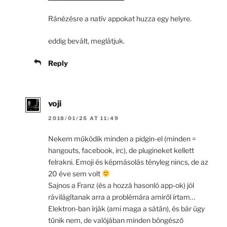
Ránézésre a natív appokat huzza egy helyre.
eddig bevált, meglátjuk.
Reply
voji
2018/01/25 AT 11:49
Nekem működik minden a pidgin-el (minden =
hangouts, facebook, irc), de plugineket kellett
felrakni. Emoji és képmásolás tényleg nincs, de az
20 éve sem volt
Sajnos a Franz (és a hozzá hasonló app-ok) jól
rávilágítanak arra a problémára amiről írtam…
Elektron-ban írják (ami maga a sátán), és bár úgy
tűnik nem, de valójában minden böngésző