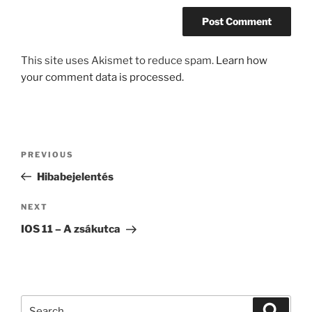
This site uses Akismet to reduce spam.
Learn how
your comment data is processed.
Post
Previous
PREVIOUS
navigation
Post
Hibabejelentés
Next
NEXT
Post
IOS 11 – A zsákutca
Search
Search