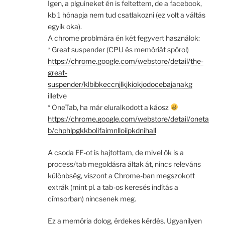
Igen, a plguineket én is feltettem, de a facebook,
kb 1 hónapja nem tud csatlakozni (ez volt a váltás
egyik oka).
A chrome problmára én két fegyvert használok:
* Great suspender (CPU és memóriát spórol)
https://chrome.google.com/webstore/detail/the-
great-
suspender/klbibkeccnjlkjkiokjodocebajanakg
illetve
* OneTab, ha már eluralkodott a káosz
https://chrome.google.com/webstore/detail/oneta
b/chphlpgkkbolifaimnlloiipkdnihall
A csoda FF-ot is hajtottam, de mivel ők is a
process/tab megoldásra áltak át, nincs releváns
különbség, viszont a Chrome-ban megszokott
extrák (mint pl. a tab-os keresés indítás a
címsorban) nincsenek meg.
Ez a memória dolog, érdekes kérdés. Ugyanilyen