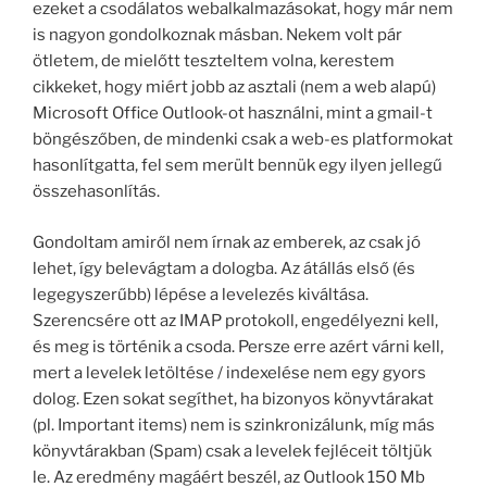
ezeket a csodálatos webalkalmazásokat, hogy már nem
is nagyon gondolkoznak másban. Nekem volt pár
ötletem, de mielőtt teszteltem volna, kerestem
cikkeket, hogy miért jobb az asztali (nem a web alapú)
Microsoft Office Outlook-ot használni, mint a gmail-t
böngészőben, de mindenki csak a web-es platformokat
hasonlítgatta, fel sem merült bennük egy ilyen jellegű
összehasonlítás.
Gondoltam amiről nem írnak az emberek, az csak jó
lehet, így belevágtam a dologba. Az átállás első (és
legegyszerűbb) lépése a levelezés kiváltása.
Szerencsére ott az IMAP protokoll, engedélyezni kell,
és meg is történik a csoda. Persze erre azért várni kell,
mert a levelek letöltése / indexelése nem egy gyors
dolog. Ezen sokat segíthet, ha bizonyos könyvtárakat
(pl. Important items) nem is szinkronizálunk, míg más
könyvtárakban (Spam) csak a levelek fejléceit töltjük
le. Az eredmény magáért beszél, az Outlook 150 Mb