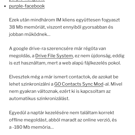
purple-facebook
Ezek után mindhárom IM kliens együttesen fogyaszt
38 Mb memóriát, viszont ennyiből gyorsabban és
jobban működnek…
A google drive-ra szerencsére már régóta van
megoldás, a
Drive File System
, ez nem újdonság, eddig
is ezt használtam, mert a web alapú fájlkezelés pokol.
Elvesztek még a már ismert contactok, de azokat be
lehet szinkronizálni a
GO Contacts Sync Mod
-al. Mivel
nem gyakran változnak, ezért ki is kapcsoltam az
automatikus szinkronizálást.
Egyedül a naptár kezelésére nem találtam korrekt
offline megoldást, abból maradt az online verzió, és
a -180 Mb memória…