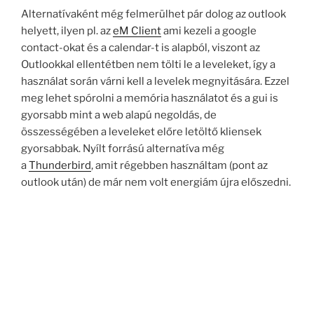
Alternatívaként még felmerülhet pár dolog az outlook
helyett, ilyen pl. az
eM Client
ami kezeli a google
contact-okat és a calendar-t is alapból, viszont az
Outlookkal ellentétben nem tölti le a leveleket, így a
használat során várni kell a levelek megnyitására. Ezzel
meg lehet spórolni a memória használatot és a gui is
gyorsabb mint a web alapú negoldás, de
összességében a leveleket előre letöltő kliensek
gyorsabbak. Nyílt forrású alternatíva még
a
Thunderbird
, amit régebben használtam (pont az
outlook után) de már nem volt energiám újra előszedni.