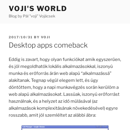
Skip
VOJI'S WORLD
to
Blog by Pál "voji" Vojácsek
content
POSTED
2017/10/31
BY
VOJI
ON
Desktop apps comeback
Eddig is zavart, hogy olyan funkciókat amik egyszerűen,
és jól megoldhatók lokális alkalmazásokkal, iszonyú
munka és erőforrás árán web alapú “alkalmazássá”
alakítanak. Tegnap végül elegem lett, és úgy
döntöttem, hogy a napi munkavégzés során kerülöm a
web alapú alkalmazásokat. Lassúak, iszonyú erőforrást
használnak, és a helyzet az idő múlásával (az
alkalmazások komplexitásának növekedésével) egyre
rosszabb, amit jól szemléltet az alábbi ábra: