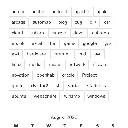
admin
adobe
android
apache
apple
arcade
automap
blog
bug
c++
car
cloud
csharp
cubase
devel
dubstep
ebook
excel
fun
game
google
gps
gwt
hardware
internet
ipad
java
linux
media
music
network
nissan
novation
openhab
oracle
Project
quote
rFactor2
sh
social
statistics
ubuntu
websphere
winamp
windows
August 2026
M
T
W
T
F
S
S