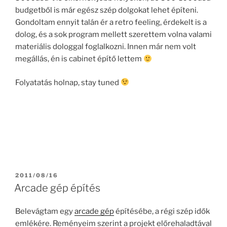
budgetből is már egész szép dolgokat lehet építeni.
Gondoltam ennyit talán ér a retro feeling, érdekelt is a
dolog, és a sok program mellett szerettem volna valami
materiális dologgal foglalkozni. Innen már nem volt
megállás, én is cabinet építő lettem
Folyatatás holnap, stay tuned
POSTED
2011/08/16
ON
Arcade gép építés
Belevágtam egy
arcade gép
építésébe, a régi szép idők
emlékére. Reményeim szerint a projekt előrehaladtával