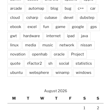
arcade
automap
blog
bug
c++
car
cloud
csharp
cubase
devel
dubstep
ebook
excel
fun
game
google
gps
gwt
hardware
internet
ipad
java
linux
media
music
network
nissan
novation
openhab
oracle
Project
quote
rFactor2
sh
social
statistics
ubuntu
websphere
winamp
windows
August 2026
M
T
W
T
F
S
S
1
2