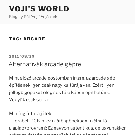
Skip
VOJI'S WORLD
to
Blog by Pál "voji" Vojácsek
content
TAG:
ARCADE
POSTED
2011/08/29
ON
Alternatívák arcade gépre
Mint előző arcade postomban írtam, az arcade gép
építésnek igen csak nagy kultúrája van. Ezért ilyen
jellegű gépeket elég sok féle képen építhetünk.
Vegyük csak sorra:
Min fog futni a játék:
– korabeli PCB-n (ez a játékgépekben található
alaplap+program): Ez nagyon autentikus, de ugyanakkor