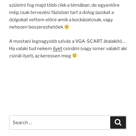
születni fog majd több cikk a témában, de egyenlőre
még csak tervezési fázisban tart a dolog (azokat a
dolgokat vettem előre amik a kockázatosak, vagy
nehezen beszerezhetőek
A mostani legnagyobb szívás a VGA-SCART átalakító…
Ha valaki tud nekem
ilyet
csinálni (vagy ismer valakit aki
csinál ilyet), az keressen meg
Search
Search
for: