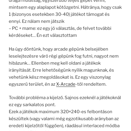
drága mulatság, egyszerűbb teljes gépet venni,
mintsem egy alaplapot kötözgetni. Hátránya, hogy csak
1 (bizonyos esetekben 30-40) játékot támogat és
ennyi. Ez nálam nem játszik
– PC + mame: ez egy jó választás, de felvet további
kérdéseket… Én ezt választottam
Ha úgy döntünk, hogy arcade gépünk belsejében
leselejtezésre váró régi gépünk fog futni, nagyot nem
hibázunk… Ellenben meg kell oldani a játékok
irányítását. Erre lehetőségünk nyílik magunknak, és
vehetünk kész megoldásokat is. Ez egy viszonylag
egyszerű terület, én az
X-Arcade
-től rendeltem.
További probléma a kijelző. Sajnos ezeknél a játékoknál
ez egy sarkalatos pont.
Ezek a játékok maximum 320×240-es felbontáson
készültek (vagy valami még egzotikusabb arányban az
eredeti kijelzőtől függően), ráadásul interlaced módba