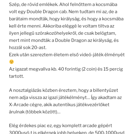
Szép, de rövid emlékek. Ahol felnőttem a kocsmába
volt egy Double Dragon cab. Nem tudtam mi az, de a
barátaim mondták, hogy királyság, és hogy a kocsmába
kell érte menni. Akkoriba eléggé le voltam tiltva az
ilyen jellegű szórakozóhelyekről, de csak belógtam,
mert mint mondták: a Double Dragon az királyság, és
hozzál sok 20-ast.
Ezek után szereztem életem első videó-játék élményét
Az igazat megvallva kb. 40 forintig (2 coin) és 15 percig
tartott.
A nosztalgiázás közben éreztem, hogy a billentyűzet
nem adja vissza az igazi játékélményt… Így akadtam az
X-Arcade cégre, akik autentikus játékvezérlőket
árulnak (többek között)…
Elég érdekes piac ez, egy komplett arcade gépért
3000usd-t is elkérnek jobb helyeken, de 500-1000usd