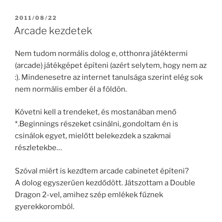
POSTED
2011/08/22
ON
Arcade kezdetek
Nem tudom normális dolog e, otthonra játéktermi
(arcade) játékgépet építeni (azért selytem, hogy nem az
:). Mindenesetre az internet tanulsága szerint elég sok
nem normális ember él a földön.
Követni kell a trendeket, és mostanában menő
*.Beginnings részeket csinálni, gondoltam én is
csinálok egyet, mielőtt belekezdek a szakmai
részletekbe…
Szóval miért is kezdtem arcade cabinetet építeni?
A dolog egyszerűen kezdődött. Játszottam a Double
Dragon 2-vel, amihez szép emlékek fűznek
gyerekkoromból.