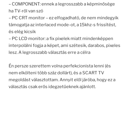
– COMPONENT: ennek a legrosszabb a képminősége
ha TV-ről van szó
– PC CRT monitor – ez elfogadható, de nem mindegyik
támogatja az interlaced mode-ot, a 15khz-s frissítést,
és elég kicsik
– PC LCD monitor: a fix pixelek miatt mindenképpen
interpolálni fogja a képet, ami szétesik, darabos, pixeles
lesz. A legrosszabb választás erre a célra
Én persze szerettem volna perfekcionista lenni (és
nem elkölteni több száz dollárt), és a SCART TV
megoldást választottam. Annyit elől járóba, hogy ez a
választás csak erős idegzetűeknek ajánlott.