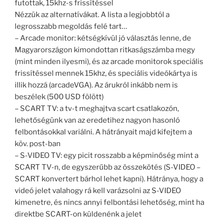
futottak, 15khz-s frissítéssel
Nézzük az alternatívákat. A lista a legjobbtól a
legrosszabb megoldás felé tart…
– Arcade monitor: kétségkívül jó választás lenne, de
Magyarországon kimondottan ritkaságszámba megy
(mint minden ilyesmi), és az arcade monitorok speciális
frissítéssel mennek 15khz, és speciális videókártya is
illik hozzá (arcadeVGA). Az árukról inkább nem is
beszélek (500 USD fölött)
– SCART TV: a tv-t meghajtva scart csatlakozón,
lehetőségünk van az eredetihez nagyon hasonló
felbontásokkal variálni. A hátrányait majd kifejtem a
köv. post-ban
– S-VIDEO TV: egy picit rosszabb a képminőség mint a
SCART TV-n, de egyszerűbb az összekötés (S-VIDEO –
SCART konvertert bárhol lehet kapni). Hátránya, hogy a
videó jelet valahogy rá kell varázsolni az S-VIDEO
kimenetre, és nincs annyi felbontási lehetőség, mint ha
direktbe SCART-on küldenénk a jelet