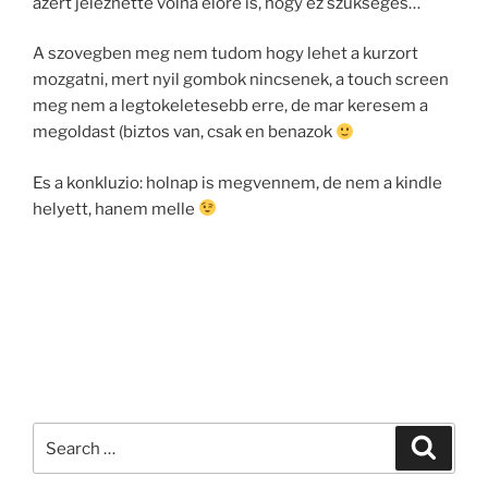
azert jelezhette volna elore is, hogy ez szukseges…
A szovegben meg nem tudom hogy lehet a kurzort
mozgatni, mert nyil gombok nincsenek, a touch screen
meg nem a legtokeletesebb erre, de mar keresem a
megoldast (biztos van, csak en benazok
Es a konkluzio: holnap is megvennem, de nem a kindle
helyett, hanem melle
Search
Search
for: