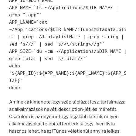
APP_ID=$DIR_NAME
APP_NAME=`ls ~/Applications/$DIR_NAME/ |
grep ".app"`
APP_LNAME=`cat
~/Applications/$DIR_NAME/iTunesMetadata.pli
st | grep -A1 playlistName | grep string |
sed 's/
//' | sed 's/<\/string>//g'`
APP_SIZE=`du -cm ~/Applications/$DIR_NAME |
grep total | sed 's/total//'`
echo
"${APP_ID};${APP_NAME};${APP_LNAME};${APP_S
IZE}"
done
Aminek a kimenete, egy szép táblázat lesz, tartalmazza
az alkalmazások nevét, description-jét, és méretét.
Csatolom is az enyémet, így legalább látszik, milyen
alkalmazásokat telepítettem eddig (egy ilyen lista
hasznos lehet, ha az iTunes véletlenül annyira lelkes,