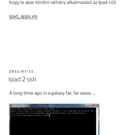
hogy le akar törölni néhány alkalmazást az Ipad-ról)
ipad_apps.xls
POSTED
2011/07/11
ON
Ipad 2 ssh
A long time ago in a galaxy far, far away….