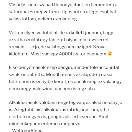
Vásárlás: nem szabad túlbonyolítani, en bementem a
saturnba es megvettem. Tipusbol en a legolcsobbat
valasztottam, nekem ez mar eleg.
Vettem ilyen vedofoliat, de ra kellett jonnom, hogy
azzal hasznalni egy tabletet olyan mint ovszerrel
szexelni… Jo jo, de valahogy nem az igazi. Szoval
kidobtam. Most van egy 4000ft-s torlokendom
Elso benyomasok: szep desgin, mindenfele accountal
szinkronizal, stb… Mondhatnank ez alap, de a nokia
telefonom is ennyibe kerult, es annak meg ez valahogy
nem megy. Valoszinu mar nem is fog soha.
Alkalmazasok: valoban rengeteg van, es akad nehany jo
is. A legtobb pici alkalmazas (pl idojaras, ora, stb.)
elerheto ingyen is, google ads-ert cserebe. Amit
mindenkeppen erdemes megnezni:
– WolframAlpha