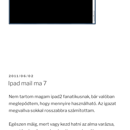
POSTED
2011/06/02
ON
Ipad mail ma 7
Nem tartom magam ipad2 fanatikusnak, bár valóban
meglepődtem, hogy mennyire használható. Az igazat
megvallva sokkal rosszabbra számítottam.
Egészen máig, mert vagy kezd hatni az alma varázsa,