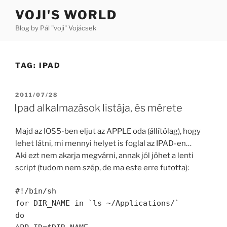
Skip
VOJI'S WORLD
to
Blog by Pál "voji" Vojácsek
content
TAG:
IPAD
POSTED
2011/07/28
ON
Ipad alkalmazások listája, és mérete
Majd az IOS5-ben eljut az APPLE oda (állítólag), hogy
lehet látni, mi mennyi helyet is foglal az IPAD-en…
Aki ezt nem akarja megvárni, annak jól jöhet a lenti
script (tudom nem szép, de ma este erre futotta):
#!/bin/sh
for DIR_NAME in `ls ~/Applications/`
do