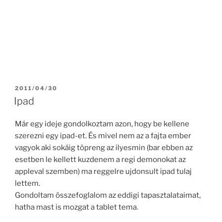
POSTED
2011/04/30
ON
Ipad
Már egy ideje gondolkoztam azon, hogy be kellene
szerezni egy ipad-et. És mivel nem az a fajta ember
vagyok aki sokáig töpreng az ilyesmin (bar ebben az
esetben le kellett kuzdenem a regi demonokat az
appleval szemben) ma reggelre ujdonsult ipad tulaj
lettem.
Gondoltam összefoglalom az eddigi tapasztalataimat,
hatha mast is mozgat a tablet tema.