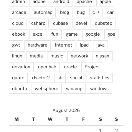
admin
adobe
android
apache
apple
arcade
automap
blog
bug
c++
car
cloud
csharp
cubase
devel
dubstep
ebook
excel
fun
game
google
gps
gwt
hardware
internet
ipad
java
linux
media
music
network
nissan
novation
openhab
oracle
Project
quote
rFactor2
sh
social
statistics
ubuntu
websphere
winamp
windows
August 2026
M
T
W
T
F
S
S
1
2