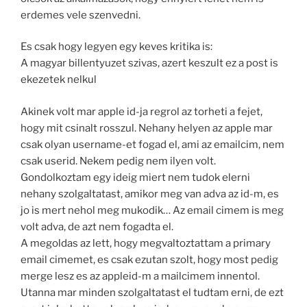
erdemes vele szenvedni.
Es csak hogy legyen egy keves kritika is:
A magyar billentyuzet szivas, azert keszult ez a post is
ekezetek nelkul
Akinek volt mar apple id-ja regrol az torheti a fejet,
hogy mit csinalt rosszul. Nehany helyen az apple mar
csak olyan username-et fogad el, ami az emailcim, nem
csak userid. Nekem pedig nem ilyen volt.
Gondolkoztam egy ideig miert nem tudok elerni
nehany szolgaltatast, amikor meg van adva az id-m, es
jo is mert nehol meg mukodik… Az email cimem is meg
volt adva, de azt nem fogadta el.
A megoldas az lett, hogy megvaltoztattam a primary
email cimemet, es csak ezutan szolt, hogy most pedig
merge lesz es az appleid-m a mailcimem innentol.
Utanna mar minden szolgaltatast el tudtam erni, de ezt