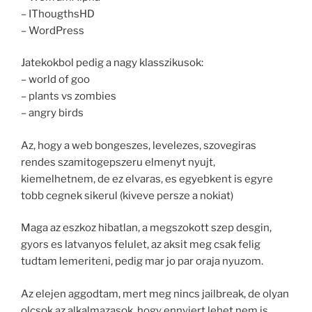
– IThougthsHD
– WordPress
Jatekokbol pedig a nagy klasszikusok:
– world of goo
– plants vs zombies
– angry birds
Az, hogy a web bongeszes, levelezes, szovegiras
rendes szamitogepszeru elmenyt nyujt,
kiemelhetnem, de ez elvaras, es egyebkent is egyre
tobb cegnek sikerul (kiveve persze a nokiat)
Maga az eszkoz hibatlan, a megszokott szep desgin,
gyors es latvanyos felulet, az aksit meg csak felig
tudtam lemeriteni, pedig mar jo par oraja nyuzom.
Az elejen aggodtam, mert meg nincs jailbreak, de olyan
olcsok az alkalmazasok, hogy ennyiert lehet nem is