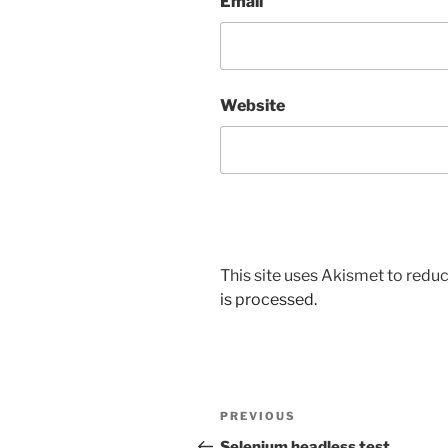
Email
Website
This site uses Akismet to red
is processed.
Post
Previous
PREVIOUS
navigation
Post
Selenium headless test