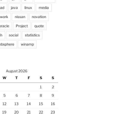
pad
java
linux
media
twork
nissan
novation
oracle
Project
quote
sh
social
statistics
ebsphere
winamp
August 2026
W
T
F
S
S
1
2
5
6
7
8
9
12
13
14
15
16
19
20
21
22
23