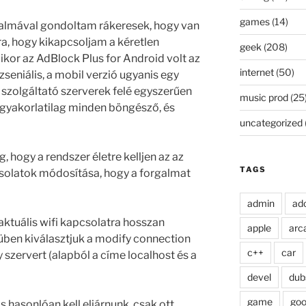
games
(14)
almával gondoltam rákeresek, hogy van
a, hogy kikapcsoljam a kéretlen
geek
(208)
or az AdBlock Plus for Android volt az
internet
(50)
zseniális, a mobil verzió ugyanis egy
t szolgáltató szerverek felé egyszerűen
music prod
(25
 gyakorlatilag minden böngésző, és
uncategorized
, hogy a rendszer életre kelljen az az
TAGS
csolatok módosítása, hogy a forgalmat
admin
ad
aktuális wifi kapcsolatra hosszan
apple
arc
üben kiválasztjuk a modify connection
c++
car
 szervert (alapból a címe localhost és a
devel
dub
game
goo
 hasonlóan kell eljárnunk, csak ott