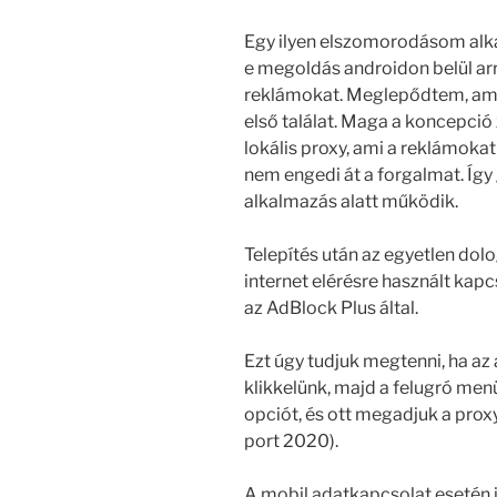
Egy ilyen elszomorodásom alk
e megoldás androidon belül arr
reklámokat. Meglepődtem, amik
első találat. Maga a koncepció 
lokális proxy, ami a reklámoka
nem engedi át a forgalmat. Így
alkalmazás alatt működik.
Telepítés után az egyetlen dolog
internet elérésre használt kap
az AdBlock Plus által.
Ezt úgy tudjuk megtenni, ha az 
klikkelünk, majd a felugró men
opciót, és ott megadjuk a proxy
port 2020).
A mobil adatkapcsolat esetén is