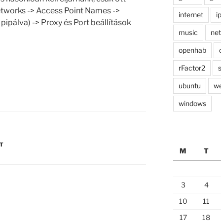
etworks -> Access Point Names ->
internet
i
pipálva) -> Proxy és Port beállítások
music
ne
openhab
rFactor2
ubuntu
w
windows
ET
M
T
3
4
10
11
17
18