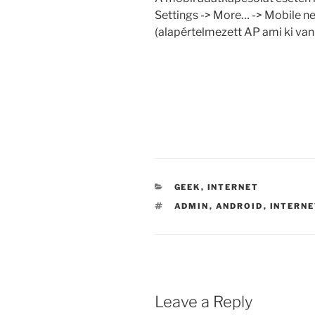
Settings -> More… -> Mobile n
(alapértelmezett AP ami ki van 
CATEGORIES
GEEK
,
INTERNET
TAGS
ADMIN
,
ANDROID
,
INTERN
Leave a Reply