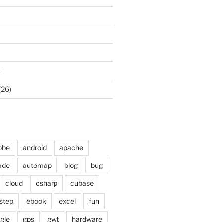
)
(26)
obe
android
apache
ade
automap
blog
bug
cloud
csharp
cubase
step
ebook
excel
fun
gle
gps
gwt
hardware