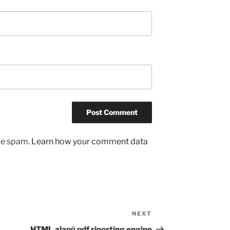
uce spam.
Learn how your comment data
NEXT
Next
Post
HTML alapú pdf riporting engine