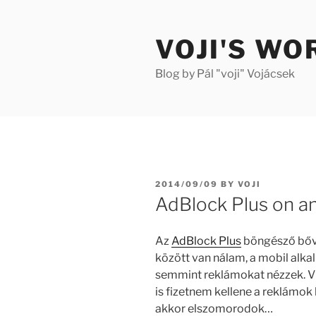
Skip
to
VOJI'S WO
content
Blog by Pál "voji" Vojácsek
POSTED
2014/09/09
BY
VOJI
ON
AdBlock Plus on a
Az
AdBlock Plus
böngésző bőví
között van nálam, a mobil alka
semmint reklámokat nézzek. V
is fizetnem kellene a reklámok 
akkor elszomorodok…