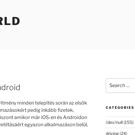
RLD
Search
ndroid
for:
tmény minden telepítés során az elsők
CATEGORIES
lmazásokért pedig inkább fizetek,
iszont amikor már iOS-en és Androidon
/dev/null
(155)
letiltásáért egyazon alkalmazáson belül,
driving
(24)