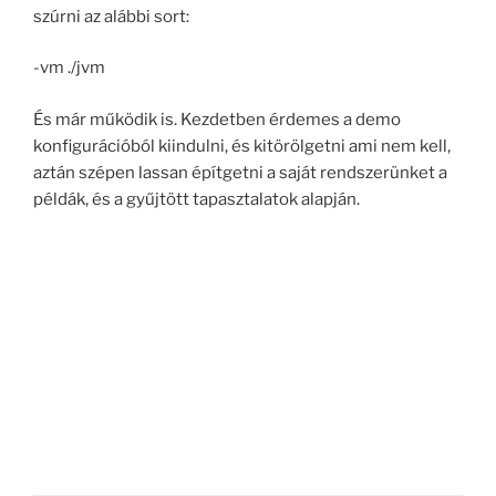
szúrni az alábbi sort:
-vm ./jvm
És már működik is. Kezdetben érdemes a demo
konfigurációból kiindulni, és kitörölgetni ami nem kell,
aztán szépen lassan építgetni a saját rendszerünket a
példák, és a gyűjtött tapasztalatok alapján.