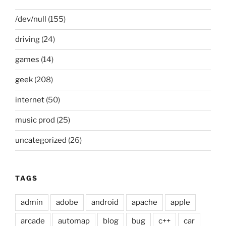
/dev/null
(155)
driving
(24)
games
(14)
geek
(208)
internet
(50)
music prod
(25)
uncategorized
(26)
TAGS
admin
adobe
android
apache
apple
arcade
automap
blog
bug
c++
car