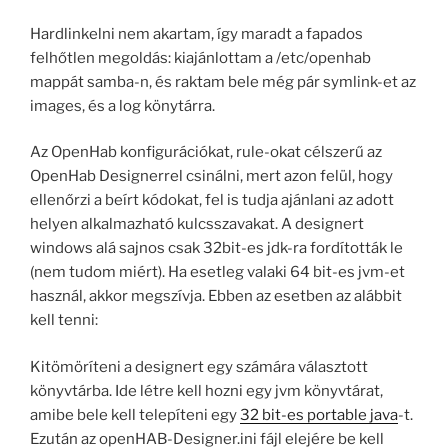
Hardlinkelni nem akartam, így maradt a fapados
felhőtlen megoldás: kiajánlottam a /etc/openhab
mappát samba-n, és raktam bele még pár symlink-et az
images, és a log könytárra.
Az OpenHab konfigurációkat, rule-okat célszerű az
OpenHab Designerrel csinálni, mert azon felül, hogy
ellenőrzi a beírt kódokat, fel is tudja ajánlani az adott
helyen alkalmazható kulcsszavakat. A designert
windows alá sajnos csak 32bit-es jdk-ra fordították le
(nem tudom miért). Ha esetleg valaki 64 bit-es jvm-et
használ, akkor megszívja. Ebben az esetben az alábbit
kell tenni:
Kitömöríteni a designert egy számára választott
könyvtárba. Ide létre kell hozni egy jvm könyvtárat,
amibe bele kell telepíteni egy
32 bit-es portable java
-t.
Ezután az openHAB-Designer.ini fájl elejére be kell