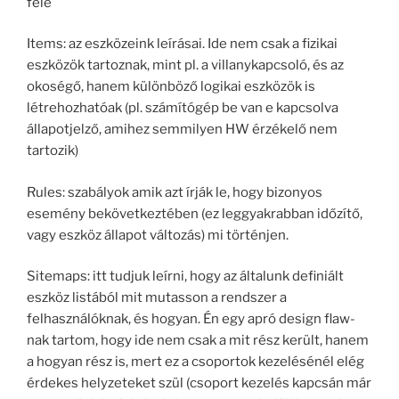
felé
Items: az eszközeink leírásai. Ide nem csak a fizikai
eszközök tartoznak, mint pl. a villanykapcsoló, és az
okoségő, hanem különböző logikai eszközök is
létrehozhatóak (pl. számítógép be van e kapcsolva
állapotjelző, amihez semmilyen HW érzékelő nem
tartozik)
Rules: szabályok amik azt írják le, hogy bizonyos
esemény bekövetkeztében (ez leggyakrabban időzítő,
vagy eszköz állapot változás) mi történjen.
Sitemaps: itt tudjuk leírni, hogy az általunk definiált
eszköz listából mit mutasson a rendszer a
felhasználóknak, és hogyan. Én egy apró design flaw-
nak tartom, hogy ide nem csak a mit rész került, hanem
a hogyan rész is, mert ez a csoportok kezelésénél elég
érdekes helyzeteket szül (csoport kezelés kapcsán már