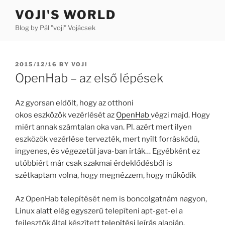
Skip
VOJI'S WORLD
to
Blog by Pál "voji" Vojácsek
content
POSTED
2015/12/16
BY
VOJI
ON
OpenHab – az első lépések
Az gyorsan eldőlt, hogy az otthoni
okos eszközök vezérlését az
OpenHab
végzi majd. Hogy
miért annak számtalan oka van. Pl. azért mert ilyen
eszközök vezérlése tervezték, mert nyílt forráskódú,
ingyenes, és végezetül java-ban írták… Egyébként ez
utóbbiért már csak szakmai érdeklődésből is
szétkaptam volna, hogy megnézzem, hogy működik
Az OpenHab telepítését nem is boncolgatnám nagyon,
Linux alatt elég egyszerű telepíteni apt-get-el a
fejlesztők által készített
telepítési leírás
alapján.