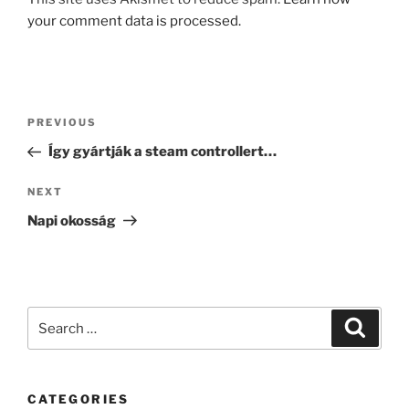
your comment data is processed.
Post
Previous
PREVIOUS
navigation
Post
Így gyártják a steam controllert…
Next
NEXT
Post
Napi okosság
Search
Search
for:
CATEGORIES