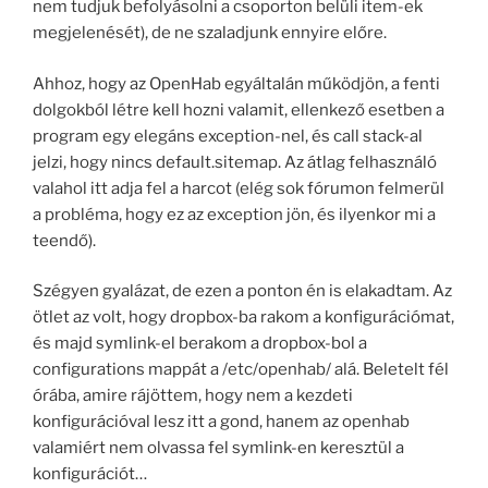
nem tudjuk befolyásolni a csoporton belüli item-ek
megjelenését), de ne szaladjunk ennyire előre.
Ahhoz, hogy az OpenHab egyáltalán működjön, a fenti
dolgokból létre kell hozni valamit, ellenkező esetben a
program egy elegáns exception-nel, és call stack-al
jelzi, hogy nincs default.sitemap. Az átlag felhasználó
valahol itt adja fel a harcot (elég sok fórumon felmerül
a probléma, hogy ez az exception jön, és ilyenkor mi a
teendő).
Szégyen gyalázat, de ezen a ponton én is elakadtam. Az
ötlet az volt, hogy dropbox-ba rakom a konfigurációmat,
és majd symlink-el berakom a dropbox-bol a
configurations mappát a /etc/openhab/ alá. Beletelt fél
órába, amire rájöttem, hogy nem a kezdeti
konfigurációval lesz itt a gond, hanem az openhab
valamiért nem olvassa fel symlink-en keresztül a
konfigurációt…