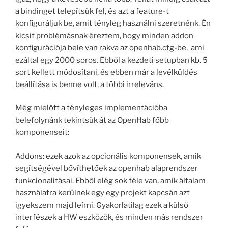
a bindinget telepítsük fel, és azt a feature-t
konfiguráljuk be, amit tényleg használni szeretnénk. Én
kicsit problémásnak éreztem, hogy minden addon
konfigurációja bele van rakva az openhab.cfg-be, ami
ezáltal egy 2000 soros. Ebből a kezdeti setupban kb. 5
sort kellett módosítani, és ebben már a levélküldés
beállítása is benne volt, a többi irreleváns.
Még mielőtt a tényleges implementációba
belefolynánk tekintsük át az OpenHab főbb
komponenseit:
Addons: ezek azok az opcionális komponensek, amik
segítségével bővíthetőek az openhab alaprendszer
funkcionalitásai. Ebből elég sok féle van, amik általam
használatra kerülnek egy egy projekt kapcsán azt
igyekszem majd leírni. Gyakorlatilag ezek a külső
interfészek a HW eszközök, és minden más rendszer