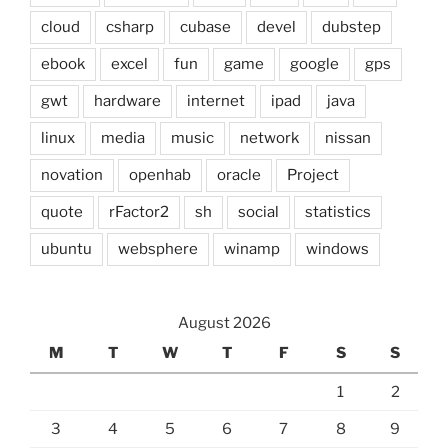
cloud
csharp
cubase
devel
dubstep
ebook
excel
fun
game
google
gps
gwt
hardware
internet
ipad
java
linux
media
music
network
nissan
novation
openhab
oracle
Project
quote
rFactor2
sh
social
statistics
ubuntu
websphere
winamp
windows
August 2026
M
T
W
T
F
S
S
1
2
3
4
5
6
7
8
9