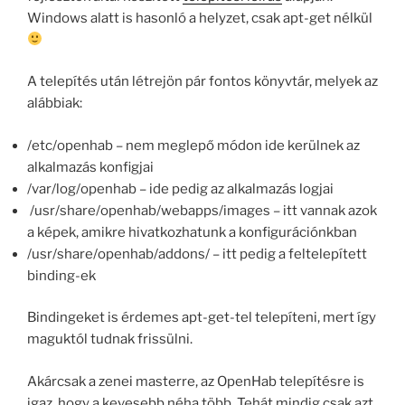
Windows alatt is hasonló a helyzet, csak apt-get nélkül
A telepítés után létrejön pár fontos könyvtár, melyek az
alábbiak:
/etc/openhab – nem meglepő módon ide kerülnek az
alkalmazás konfigjai
/var/log/openhab – ide pedig az alkalmazás logjai
/usr/share/openhab/webapps/images – itt vannak azok
a képek, amikre hivatkozhatunk a konfigurációnkban
/usr/share/openhab/addons/ – itt pedig a feltelepített
binding-ek
Bindingeket is érdemes apt-get-tel telepíteni, mert így
maguktól tudnak frissülni.
Akárcsak a zenei masterre, az OpenHab telepítésre is
igaz, hogy a kevesebb néha több. Tehát mindig csak azt