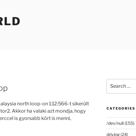
RLD
Search
oop
for:
laysia north loop-on 1:12:566-t sikerült
CATEGORIES
ctor2. Akkor ha valaki azt mondja, hogy
rccel is gyorsabb kört is menni,
/dev/null
(155)
driving
(24)