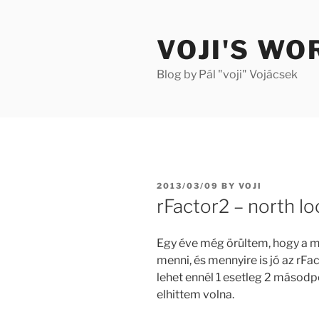
Skip
to
VOJI'S WO
content
Blog by Pál "voji" Vojácsek
POSTED
2013/03/09
BY
VOJI
ON
rFactor2 – north l
Egy éve még örültem, hogy a ma
menni, és mennyire is jó az rFa
lehet ennél 1 esetleg 2 másodpe
elhittem volna.