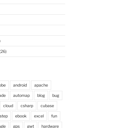
)
(26)
obe
android
apache
ade
automap
blog
bug
cloud
csharp
cubase
step
ebook
excel
fun
gle
gps
gwt
hardware