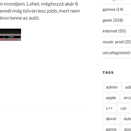
y én mondjam. Lehet, méghozzá akár 6
games
(14)
 ennél még bőven lesz jobb, mert nem
ron lenne az autó.
geek
(208)
internet
(50)
music prod
(25
uncategorized
TAGS
admin
ad
apple
arc
c++
car
devel
dub
game
goo