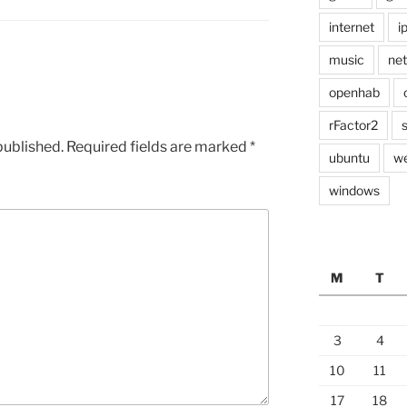
internet
i
music
ne
openhab
rFactor2
published.
Required fields are marked
*
ubuntu
w
windows
M
T
3
4
10
11
17
18