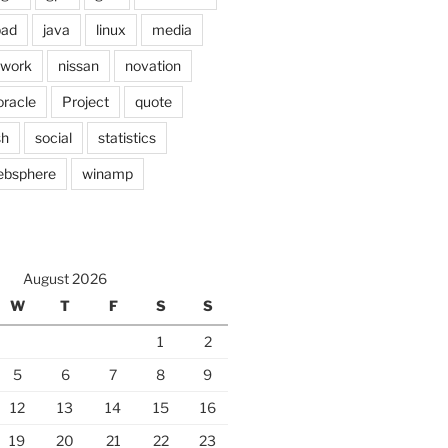
pad
java
linux
media
twork
nissan
novation
oracle
Project
quote
sh
social
statistics
ebsphere
winamp
August 2026
W
T
F
S
S
1
2
5
6
7
8
9
12
13
14
15
16
19
20
21
22
23