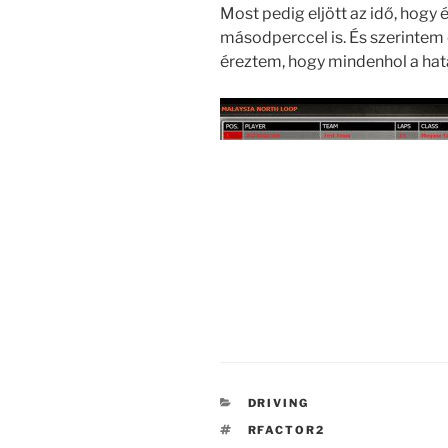
Most pedig eljött az idő, hog
másodperccel is. És szerintem
éreztem, hogy mindenhol a hatá
CATEGORIES
DRIVING
TAGS
RFACTOR2