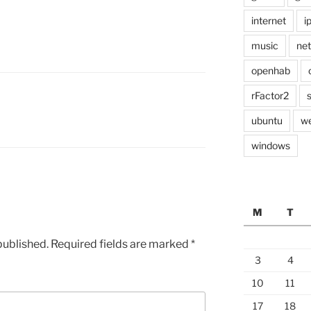
internet
i
music
ne
openhab
rFactor2
ubuntu
w
windows
M
T
published.
Required fields are marked
*
3
4
10
11
17
18