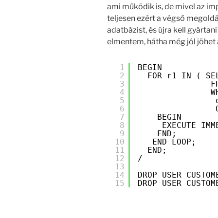
ami működik is, de mivel az i
teljesen ezért a végső megoldás 
adatbázist, és újra kell gyárta
elmentem, hátha még jól jöhe
1
BEGIN
2
FOR r1 IN ( SE
3
F
4
W
5
6
7
BEGIN 
8
EXECUTE IMM
9
END; 
10
END LOOP; 
11
END; 
12
/ 
13
14
DROP USER CUSTOM
15
DROP USER CUSTOM