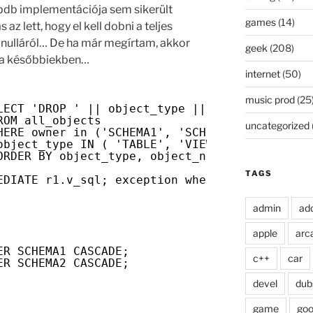
mpdb implementációja sem sikerült
games
(14)
az lett, hogy el kell dobni a teljes
ni nulláról… De ha már megírtam, akkor
geek
(208)
t a későbbiekben…
internet
(50)
music prod
(25
LECT 'DROP ' || object_type || ' ' || owner |
ROM all_objects
uncategorized
HERE owner in ('SCHEMA1', 'SCHEMA2') AND 
object_type IN ( 'TABLE', 'VIEW', 'PACKAGE', 
ORDER BY object_type, object_name ) LOOP 
TAGS
EDIATE r1.v_sql; exception when others then n
admin
ad
apple
arc
ER SCHEMA1 CASCADE;
c++
car
ER SCHEMA2 CASCADE;
devel
dub
game
goo