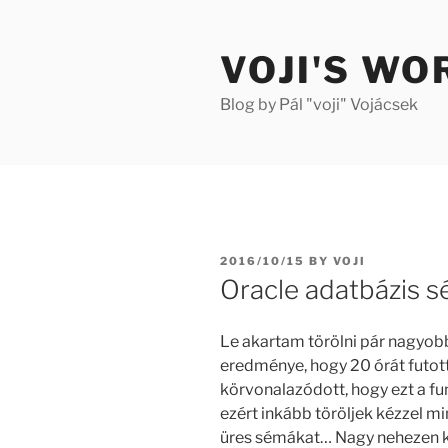
Skip
to
VOJI'S WO
content
Blog by Pál "voji" Vojácsek
POSTED
2016/10/15
BY
VOJI
ON
Oracle adatbázis s
Le akartam törölni pár nagyobb
eredménye, hogy 20 órát futot
körvonalazódott, hogy ezt a fun
ezért inkább töröljek kézzel m
üres sémákat… Nagy nehezen ki