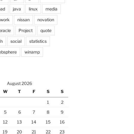
pad
java
linux
media
twork
nissan
novation
oracle
Project
quote
sh
social
statistics
ebsphere
winamp
August 2026
W
T
F
S
S
1
2
5
6
7
8
9
12
13
14
15
16
19
20
21
22
23