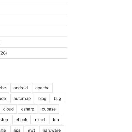
)
| '.' || object_name || DECODE ( object_type,
(26)
'TYPE', 'PROCEDURE', 'FUNCTION', 'TRIGGER', '
ull; 
obe
android
apache
ade
automap
blog
bug
cloud
csharp
cubase
step
ebook
excel
fun
gle
gps
gwt
hardware