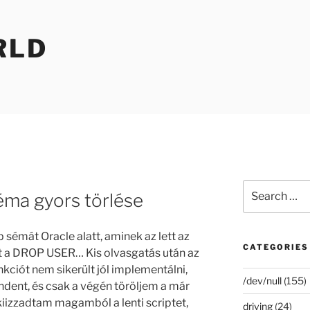
RLD
Search
éma gyors törlése
for:
 sémát Oracle alatt, aminek az lett az
CATEGORIES
t a DROP USER… Kis olvasgatás után az
kciót nem sikerült jól implementálni,
/dev/null
(155)
indent, és csak a végén töröljem a már
izzadtam magamból a lenti scriptet,
driving
(24)