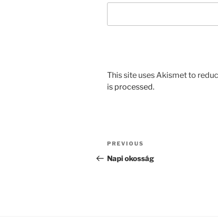
This site uses Akismet to red
is processed.
Post
Previous
PREVIOUS
navigation
Post
Napi okosság