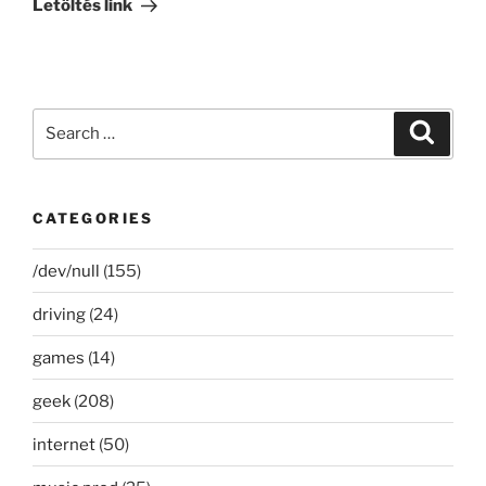
Letöltés link
Search
Search
for:
CATEGORIES
/dev/null
(155)
driving
(24)
games
(14)
geek
(208)
internet
(50)