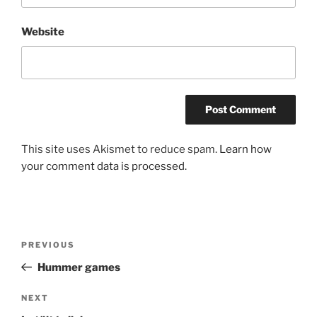
Website
This site uses Akismet to reduce spam.
Learn how
your comment data is processed.
Post
Previous
PREVIOUS
navigation
Post
Hummer games
Next
NEXT
Post