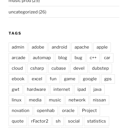
music prod
(25)
uncategorized
(26)
TAGS
admin
adobe
android
apache
apple
arcade
automap
blog
bug
c++
car
cloud
csharp
cubase
devel
dubstep
ebook
excel
fun
game
google
gps
gwt
hardware
internet
ipad
java
linux
media
music
network
nissan
novation
openhab
oracle
Project
quote
rFactor2
sh
social
statistics