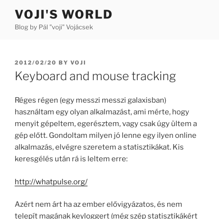
Skip
VOJI'S WORLD
to
Blog by Pál "voji" Vojácsek
content
POSTED
2012/02/20
BY
VOJI
ON
Keyboard and mouse tracking
Réges régen (egy messzi messzi galaxisban)
használtam egy olyan alkalmazást, ami mérte, hogy
menyit gépeltem, egerésztem, vagy csak úgy ültem a
gép előtt. Gondoltam milyen jó lenne egy ilyen online
alkalmazás, elvégre szeretem a statisztikákat. Kis
keresgélés után rá is leltem erre:
http://whatpulse.org/
Azért nem árt ha az ember elővigyázatos, és nem
telepít magának keyloggert (még szép statisztikákért