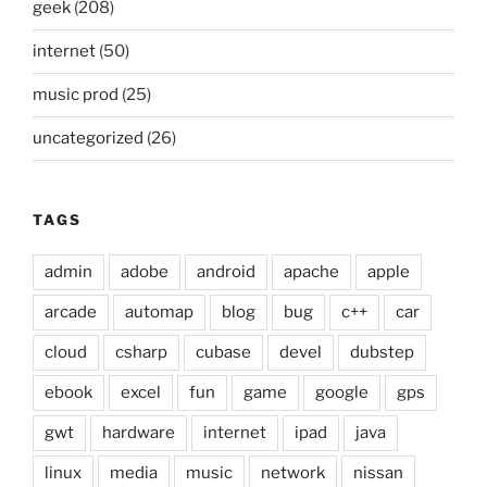
geek
(208)
internet
(50)
music prod
(25)
uncategorized
(26)
TAGS
admin
adobe
android
apache
apple
arcade
automap
blog
bug
c++
car
cloud
csharp
cubase
devel
dubstep
ebook
excel
fun
game
google
gps
gwt
hardware
internet
ipad
java
linux
media
music
network
nissan