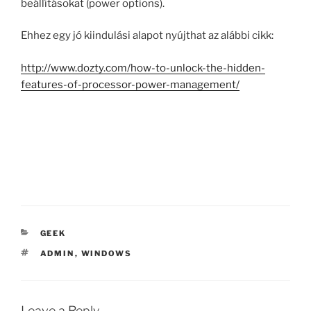
beállításokat (power options).
Ehhez egy jó kiindulási alapot nyújthat az alábbi cikk:
http://www.dozty.com/how-to-unlock-the-hidden-
features-of-processor-power-management/
CATEGORIES
GEEK
TAGS
ADMIN
,
WINDOWS
Leave a Reply