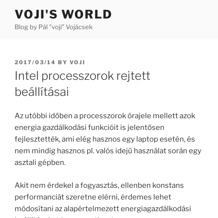
Skip
VOJI'S WORLD
to
Blog by Pál "voji" Vojácsek
content
POSTED
2017/03/14
BY
VOJI
ON
Intel processzorok rejtett
beállításai
Az utóbbi időben a processzorok órajele mellett azok
energia gazdálkodási funkcióit is jelentősen
fejlesztették, ami elég hasznos egy laptop esetén, és
nem mindig hasznos pl. valós idejű használat során egy
asztali gépben.
Akit nem érdekel a fogyasztás, ellenben konstans
performanciát szeretne elérni, érdemes lehet
módosítani az alapértelmezett energiagazdálkodási