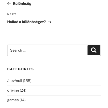
navigation
Post
Különbség
Next
NEXT
Post
Hallod a különbséget?
Search
Search
for:
CATEGORIES
/dev/null
(155)
driving
(24)
games
(14)