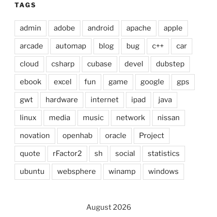
TAGS
admin
adobe
android
apache
apple
arcade
automap
blog
bug
c++
car
cloud
csharp
cubase
devel
dubstep
ebook
excel
fun
game
google
gps
gwt
hardware
internet
ipad
java
linux
media
music
network
nissan
novation
openhab
oracle
Project
quote
rFactor2
sh
social
statistics
ubuntu
websphere
winamp
windows
August 2026