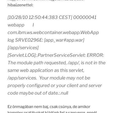
hibaüzenettel:
[10/28/10 12:50:44:383 CEST] 00000041
webapp I
com.ibm.ws.webcontainer.webapp.WebApp
log SRVE0296E: [app_war#app.war]
[/app/services]
[Servlet.LOG]:.PartnerServiceServlet: ERROR:
The module path requested, /app/, is not in the
same web application as this servlet,
/app/services. Your module may not be
properly configured or your client and server
code maybe out of date.:.null
Ez önmagában nem baj, csak csúnya, de amikor
komplex osztályokat küldünk fel a szerverre, ennél