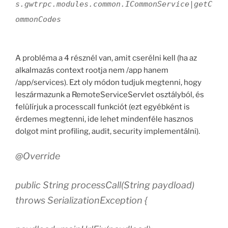
s.gwtrpc.modules.common.ICommonService|getC
ommonCodes
A probléma a 4 résznél van, amit cserélni kell (ha az
alkalmazás context rootja nem /app hanem
/app/services). Ezt oly módon tudjuk megtenni, hogy
leszármazunk a RemoteServiceServlet osztályból, és
felülírjuk a processcall funkciót (ezt egyébként is
érdemes megtenni, ide lehet mindenféle hasznos
dolgot mint profiling, audit, security implementálni).
@Override
public String processCall(String paydload)
throws SerializationException {