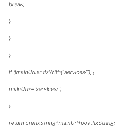
break;
}
}
}
if (!mainUrl.endsWith(“services/”)) {
mainUrl+=”services/”;
}
return prefixString+mainUrl+postfixString;