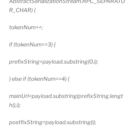
AbstractSerializationStream.
RPC_SEPARATO
R_CHAR
) {
tokenNum++;
if (tokenNum==3) {
prefixString=payload.substring(0,i);
} else if (tokenNum==4) {
mainUrl=payload.substring(prefixString.lengt
h(),i);
postfixString=payload.substring(i);