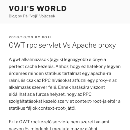
Skip
VOJI'S WORLD
to
Blog by Pál "voji" Vojácsek
content
POSTED
2010/10/29
BY
VOJI
ON
GWT rpc servlet Vs Apache proxy
A gwt alkalmazások (egyik) legnagyobb előnye a
perfect cache kezelés. Ahhoz, hogy ez hatékony legyen
érdemes minden statikus tartalmat egy apache-ra
rakni, és csak az RPC hívásokat átfűzni egy proxy-n az
alkalmazás szerver felé. Ennek hatására viszont
előállhat az a furcsa helyzet, hogy az RPC
szolgáltatásokat kezelő szervlet context-root-ja eltér a
statikus fájlok context-root-jától.
Ezt a GWT rpc kezelő servlete nem szereti valami
nagyon és mindenkit megjutalmaz az alábbi