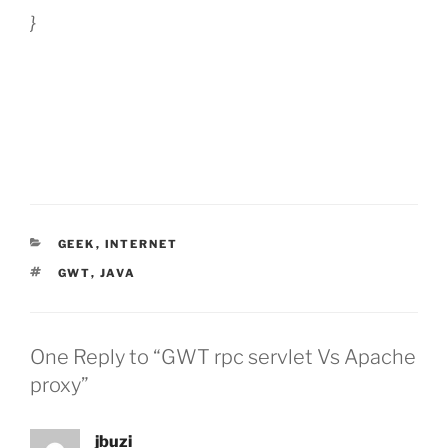
}
CATEGORIES
GEEK
,
INTERNET
TAGS
GWT
,
JAVA
One Reply to “GWT rpc servlet Vs Apache
proxy”
jbuzi