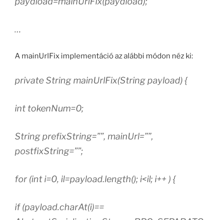
paydload=mainUrlFix(paydload);
…
A mainUrlFix implementáció az alábbi módon néz ki:
private String mainUrlFix(String payload) {
int tokenNum=0;
String prefixString=””, mainUrl=””,
postfixString=””;
for (int i=0, il=payload.length(); i<il; i++ ) {
if (payload.charAt(i)==