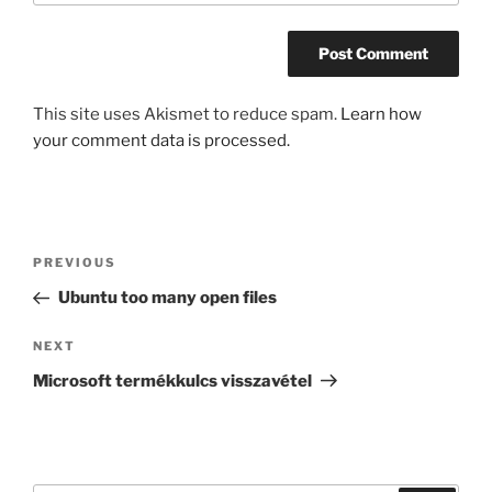
This site uses Akismet to reduce spam.
Learn how
your comment data is processed.
Post
Previous
PREVIOUS
navigation
Post
Ubuntu too many open files
Next
NEXT
Post
Microsoft termékkulcs visszavétel