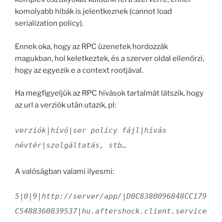
komolyabb hibák is jelentkeznek (cannot load
serialization policy).
Ennek oka, hogy az RPC üzenetek hordozzák
magukban, hol keletkeztek, és a szerver oldal ellenőrzi,
hogy az egyezik e a context rootjával.
Ha megfigyeljük az RPC hívások tartalmát látszik, hogy
az url a verziók után utazik, pl:
verziók|hívó|ser policy fájl|hívás
névtér|szolgáltatás, stb…
A valóságban valami ilyesmi:
5|0|9|http://server/app/|D0C8380096848CC179
C5488360839537|hu.aftershock.client.service