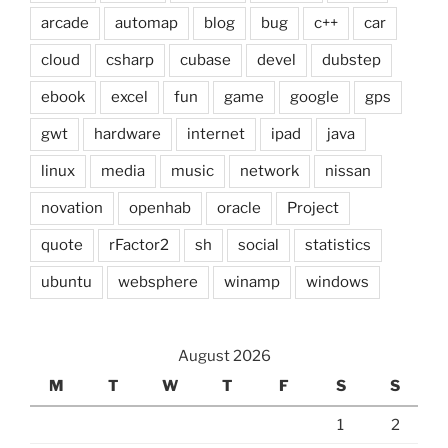
arcade
automap
blog
bug
c++
car
cloud
csharp
cubase
devel
dubstep
ebook
excel
fun
game
google
gps
gwt
hardware
internet
ipad
java
linux
media
music
network
nissan
novation
openhab
oracle
Project
quote
rFactor2
sh
social
statistics
ubuntu
websphere
winamp
windows
August 2026
M
T
W
T
F
S
S
1
2