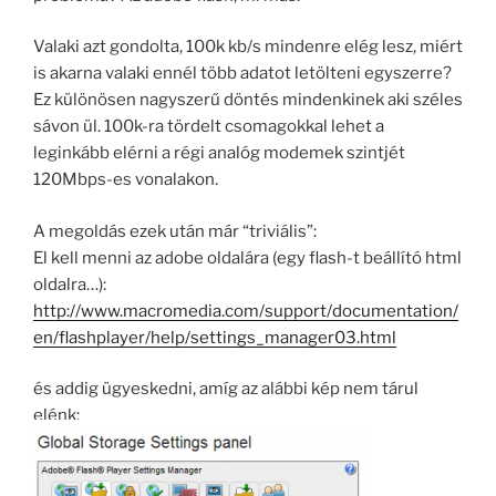
Valaki azt gondolta, 100k kb/s mindenre elég lesz, miért
is akarna valaki ennél több adatot letölteni egyszerre?
Ez különösen nagyszerű döntés mindenkinek aki széles
sávon ül. 100k-ra tördelt csomagokkal lehet a
leginkább elérni a régi analóg modemek szintjét
120Mbps-es vonalakon.
A megoldás ezek után már “triviális”:
El kell menni az adobe oldalára (egy flash-t beállító html
oldalra…):
http://www.macromedia.com/support/documentation/
en/flashplayer/help/settings_manager03.html
és addig ügyeskedni, amíg az alábbi kép nem tárul
elénk: