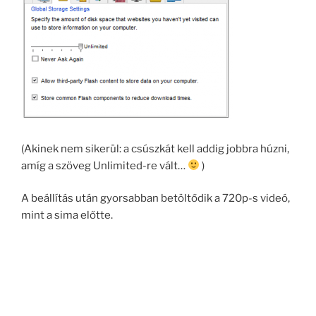
(Akinek nem sikerül: a csúszkát kell addig jobbra húzni,
amíg a szöveg Unlimited-re vált…
)
A beállítás után gyorsabban betöltődik a 720p-s videó,
mint a sima előtte.