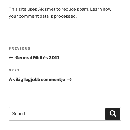
This site uses Akismet to reduce spam.
Learn how
your comment data is processed.
Post
Previous
PREVIOUS
navigation
Post
General Midi és 2011
Next
NEXT
Post
A világ legjobb commentje
Search
Search
for: