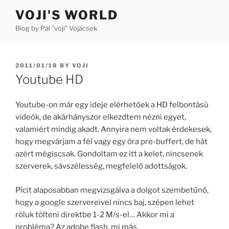
Skip
VOJI'S WORLD
to
Blog by Pál "voji" Vojácsek
content
POSTED
2011/01/18
BY
VOJI
ON
Youtube HD
Youtube-on már egy ideje elérhetőek a HD felbontású
videók, de akárhányszor elkezdtem nézni egyet,
valamiért mindig akadt. Annyira nem voltak érdekesek,
hogy megvárjam a fél vagy egy óra pre-buffert, de hát
azért mégiscsak. Gondoltam ez itt a kelet, nincsenek
szerverek, sávszélesség, megfelelő adottságok.
Picit alaposabban megvizsgálva a dolgot szembetűnő,
hogy a google szervereivel nincs baj, szépen lehet
róluk tölteni direktbe 1-2 M/s-el… Akkor mi a
probléma? Az adobe flash, mi más.