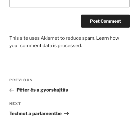
This site uses Akismet to reduce spam.
Learn how
your comment data is processed.
Post
Previous
PREVIOUS
navigation
Post
Péter és a gyorshajtás
Next
NEXT
Post
Technot a parlamentbe