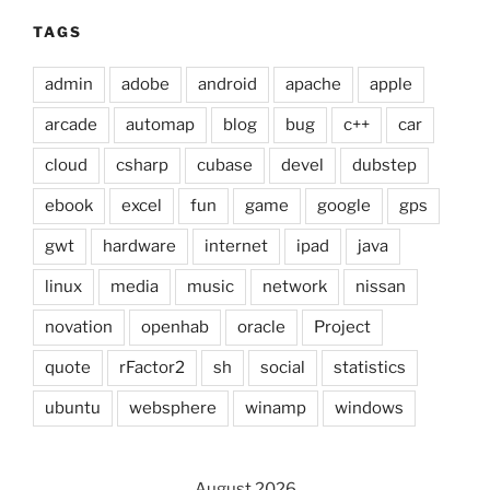
TAGS
admin
adobe
android
apache
apple
arcade
automap
blog
bug
c++
car
cloud
csharp
cubase
devel
dubstep
ebook
excel
fun
game
google
gps
gwt
hardware
internet
ipad
java
linux
media
music
network
nissan
novation
openhab
oracle
Project
quote
rFactor2
sh
social
statistics
ubuntu
websphere
winamp
windows
August 2026