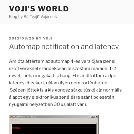
Skip
VOJI'S WORLD
to
Blog by Pál "voji" Vojácsek
content
POSTED
2012/03/25
BY
VOJI
ON
Automap notification and latency
Amióta áttértem az automap 4-es verziójára (zenei
szoftvereknél szándékosan le szoktam maradni 1-2
évvel), néha megakadt a hang. El is indítottam a dpc
latency checkert, nálam ilyen nem történhetne…
Szépen jöttek is a kis gonosz sárga tüskék (a normális
álapot egy elektronikus zenélésre szánt pc esetén
nyugalmi helyzetben 30 us alatt van).