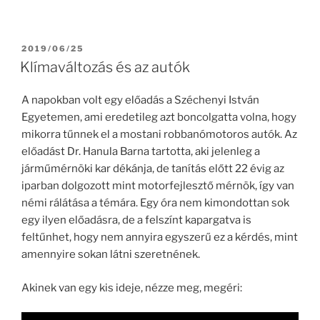
POSTED
2019/06/25
ON
Klímaváltozás és az autók
A napokban volt egy előadás a Széchenyi István
Egyetemen, ami eredetileg azt boncolgatta volna, hogy
mikorra tűnnek el a mostani robbanómotoros autók. Az
előadást Dr. Hanula Barna tartotta, aki jelenleg a
járműmérnöki kar dékánja, de tanítás előtt 22 évig az
iparban dolgozott mint motorfejlesztő mérnök, így van
némi rálátása a témára. Egy óra nem kimondottan sok
egy ilyen előadásra, de a felszínt kapargatva is
feltűnhet, hogy nem annyira egyszerű ez a kérdés, mint
amennyire sokan látni szeretnének.
Akinek van egy kis ideje, nézze meg, megéri: