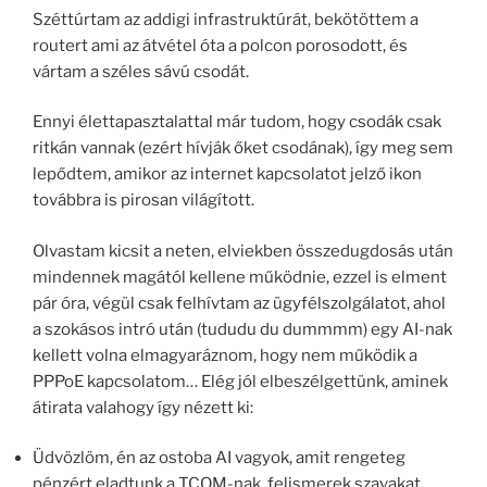
Széttúrtam az addigi infrastruktúrát, bekötöttem a
routert ami az átvétel óta a polcon porosodott, és
vártam a széles sávú csodát.
Ennyi élettapasztalattal már tudom, hogy csodák csak
ritkán vannak (ezért hívják őket csodának), így meg sem
lepődtem, amikor az internet kapcsolatot jelző ikon
továbbra is pirosan világított.
Olvastam kicsit a neten, elviekben összedugdosás után
mindennek magától kellene működnie, ezzel is elment
pár óra, végül csak felhívtam az ügyfélszolgálatot, ahol
a szokásos intró után (tududu du dummmm) egy AI-nak
kellett volna elmagyaráznom, hogy nem működik a
PPPoE kapcsolatom… Elég jól elbeszélgettünk, aminek
átirata valahogy így nézett ki:
Üdvözlöm, én az ostoba AI vagyok, amit rengeteg
pénzért eladtunk a TCOM-nak, felismerek szavakat