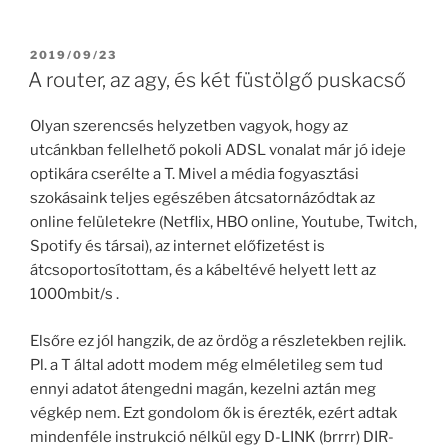
POSTED
2019/09/23
ON
A router, az agy, és két füstölgő puskacső
Olyan szerencsés helyzetben vagyok, hogy az
utcánkban fellelhető pokoli ADSL vonalat már jó ideje
optikára cserélte a T. Mivel a média fogyasztási
szokásaink teljes egészében átcsatornázódtak az
online felületekre (Netflix, HBO online, Youtube, Twitch,
Spotify és társai), az internet előfizetést is
átcsoportosítottam, és a kábeltévé helyett lett az
1000mbit/s .
Elsőre ez jól hangzik, de az ördög a részletekben rejlik.
Pl. a T által adott modem még elméletileg sem tud
ennyi adatot átengedni magán, kezelni aztán meg
végkép nem. Ezt gondolom ők is érezték, ezért adtak
mindenféle instrukció nélkül egy D-LINK (brrrr) DIR-