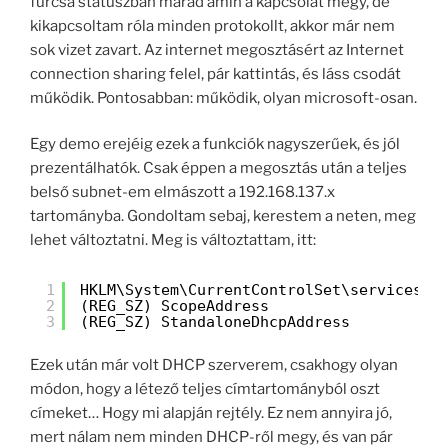
furcsa státuszban marad amin a kapcsolat megy, de
kikapcsoltam róla minden protokollt, akkor már nem
sok vizet zavart. Az internet megosztásért az Internet
connection sharing felel, pár kattintás, és láss csodát
működik. Pontosabban: működik, olyan microsoft-osan.
Egy demo erejéig ezek a funkciók nagyszerűek, és jól
prezentálhatók. Csak éppen a megosztás után a teljes
belső subnet-em elmászott a 192.168.137.x
tartományba. Gondoltam sebaj, kerestem a neten, meg
lehet változtatni. Meg is változtattam, itt:
1
HKLM\System\CurrentControlSet\services\S
2
(REG_SZ) ScopeAddress
3
(REG_SZ) StandaloneDhcpAddress
Ezek után már volt DHCP szerverem, csakhogy olyan
módon, hogy a létező teljes címtartományból oszt
címeket… Hogy mi alapján rejtély. Ez nem annyira jó,
mert nálam nem minden DHCP-ről megy, és van pár