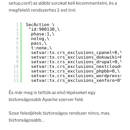
setup.conf) az alábbi sorokat kell kicommentelni, és a
megfelelő rendszerhez 1-est írni:
1
SecAction \
2
"id:900130,\
3
phase:1,\
4
nolog,\
5
pass,\
6
t:none,\
7
setvar:tx.crs_exclusions_cpanel=0,\
8
setvar:tx.crs_exclusions_dokuwiki=0,\
9
setvar:tx.crs_exclusions_drupal=0,\
10
setvar:tx.crs_exclusions_nextcloud=0,
11
setvar:tx.crs_exclusions_phpbb=0,\
12
setvar:tx.crs_exclusions_wordpress=1,
13
setvar:tx.crs_exclusions_xenforo=0"
És már meg is tettük az első lépéseket egy
biztonságosabb Apache szerver felé.
Sose feledjétek: biztonságos rendszer nincs, max.
biztonságosabb…