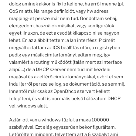
dolog aminek akkor is fix ip kellene, ha arról menne (pl.
QoS miatt). Na range definíciót, vagy hw adress
mapping-et persze már nem tud. Gondoltam sebaj,
elengedem, használok másikat, vagy konfigurálok
egyet linuxon, de ezt a csodát kikapcsolni se nagyon
lehet. Én az alábbit tettem: a lan interfész IP címét
megváltoztattam az ICS beállítás után, a registryben
pedig egy másik címtartományt adtam meg. így
valamiért a routing működött (talán mert az interface
alapú…) de a DHCP szerver nem tud mit kezdeni
magával és az eltérő címtartományokkal, ezért el sem
indul (erről persze se log, se dokumentáció, se semmi).
Innentől már csak az
OpenDhcp szerver
t kellett
telepíteni, és volt is normális belső hálózatom DHCP-
vel, windows alatt.
Aztán ott van a windows tűzfal, a maga 100000
szabályával. Ezt elég egyszerűen bekonfiguráltam.
Letöröltem mindent, felvettem azt a 6 szabályt ami