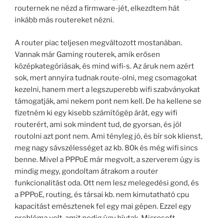
routernek ne nézd a firmware-jét, elkezdtem hát
inkább más routereket nézni.
A router piac teljesen megváltozott mostanában.
Vannak már Gaming routerek, amik erősen
középkategóriásak, és mind wifi-s. Az áruk nem azért
sok, mert annyira tudnak route-olni, meg csomagokat
kezelni, hanem mert a legszuperebb wifi szabványokat
támogatják, ami nekem pont nem kell. De ha kellene se
fizetném ki egy kisebb számítógép árát, egy wifi
routerért, ami sok mindent tud, de gyorsan, és jól
routolni azt pont nem. Ami tényleg jó, és bír sok klienst,
meg nagy sávszélességet az kb. 80k és még wifi sincs
benne. Mivel a PPPoE már megvolt, a szerverem úgy is
mindig megy, gondoltam átrakom a router
funkcionalitást oda. Ott nem lesz melegedési gond, és
a PPPoE, routing, és társai kb. nem kimutatható cpu
kapacitást emésztenek fel egy mai gépen. Ezzel egy
probléma volt, amit pedig úgy hívtak, Microsoft.