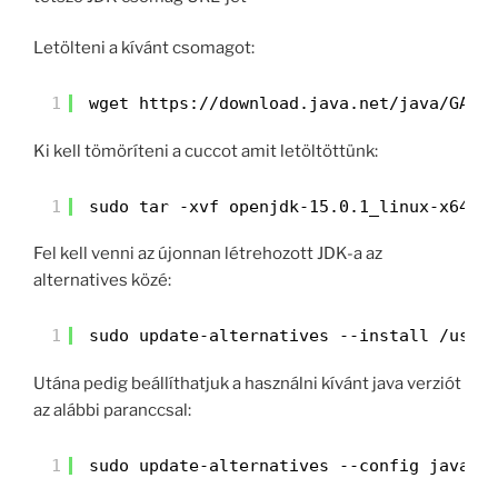
Letölteni a kívánt csomagot:
1
wget 
https://download.java.net/java/GA/j
Ki kell tömöríteni a cuccot amit letöltöttünk:
1
sudo tar -xvf openjdk-15.0.1_linux-x64_b
Fel kell venni az újonnan létrehozott JDK-a az
alternatives közé:
1
sudo update-alternatives --install /usr/
Utána pedig beállíthatjuk a használni kívánt java verziót
az alábbi paranccsal:
1
sudo update-alternatives --config java