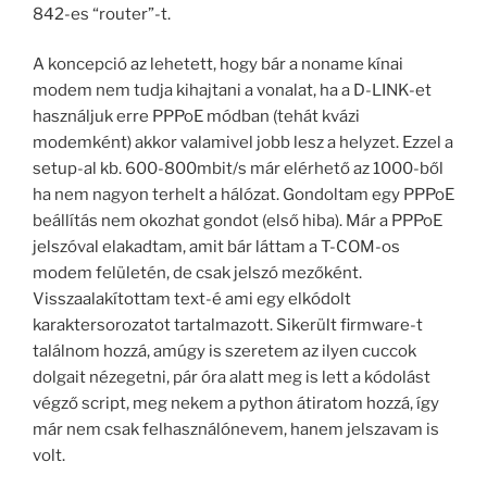
842-es “router”-t.
A koncepció az lehetett, hogy bár a noname kínai
modem nem tudja kihajtani a vonalat, ha a D-LINK-et
használjuk erre PPPoE módban (tehát kvázi
modemként) akkor valamivel jobb lesz a helyzet. Ezzel a
setup-al kb. 600-800mbit/s már elérhető az 1000-ből
ha nem nagyon terhelt a hálózat. Gondoltam egy PPPoE
beállítás nem okozhat gondot (első hiba). Már a PPPoE
jelszóval elakadtam, amit bár láttam a T-COM-os
modem felületén, de csak jelszó mezőként.
Visszaalakítottam text-é ami egy elkódolt
karaktersorozatot tartalmazott. Sikerült firmware-t
találnom hozzá, amúgy is szeretem az ilyen cuccok
dolgait nézegetni, pár óra alatt meg is lett a kódolást
végző script, meg nekem a python átiratom hozzá, így
már nem csak felhasználónevem, hanem jelszavam is
volt.