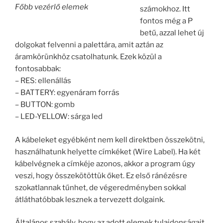
számokhoz. Itt
fontos még a P
betű, azzal lehet új
dolgokat felvenni a
palettára, amit
aztán az
áramkörünkhöz
csatolhatunk. Ezek
közül a
fontosabbak:
– RES: ellenállás
Főbb vezérlő elemek
– BATTERY:
egyenáram forrás
– BUTTON: gomb
– LED-YELLOW: sárga led
A kábeleket egyébként nem kell direktben összekötni,
használhatunk helyette címkéket (Wire Label). Ha két