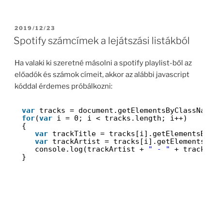
POSTED
2019/12/23
ON
Spotify számcímek a lejátszási listákból
Ha valaki ki szeretné másolni a spotify playlist-ből az
előadók és számok címeit, akkor az alábbi javascript
kóddal érdemes próbálkozni:
var
tracks = document.getElementsByClassName
for
(
var
i = 0; i < tracks.length; i++)
{
var
trackTitle = tracks[i].getElementsByC
var
trackArtist = tracks[i].getElementsBy
console.log(trackArtist + 
" - "
+ trackTi
}