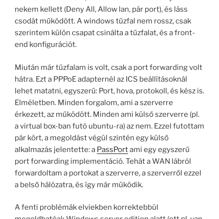
nekem kellett (Deny All, Allow lan, pár port), és láss
csodát működött. A windows tűzfal nem rossz, csak
szerintem külön csapat csinálta a tűzfalat, és a front-
end konfigurációt.
Miután már tűzfalam is volt, csak a port forwarding volt
hátra. Ezt a PPPoE adapternél az ICS beállításoknál
lehet matatni, egyszerű: Port, hova, protokoll, és kész is.
Elméletben. Minden forgalom, ami a szerverre
érkezett, az működött. Minden ami külső szerverre (pl.
a virtual box-ban futó ubuntu-ra) az nem. Ezzel futottam
pár kört, a megoldást végül szintén egy külső
alkalmazás jelentette: a
PassPort
ami egy egyszerű
port forwarding implementáció. Tehát a WAN lábról
forwardoltam a portokat a szerverre, a szerverről ezzel
a belső hálózatra, és így már működik.
A fenti problémák elviekben korrektebbül