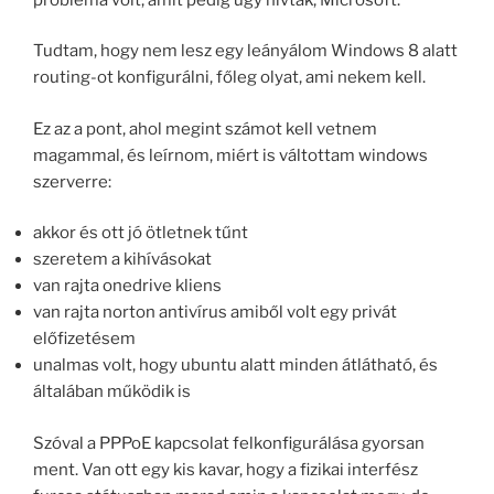
Tudtam, hogy nem lesz egy leányálom Windows 8 alatt
routing-ot konfigurálni, főleg olyat, ami nekem kell.
Ez az a pont, ahol megint számot kell vetnem
magammal, és leírnom, miért is váltottam windows
szerverre:
akkor és ott jó ötletnek tűnt
szeretem a kihívásokat
van rajta onedrive kliens
van rajta norton antivírus amiből volt egy privát
előfizetésem
unalmas volt, hogy ubuntu alatt minden átlátható, és
általában működik is
Szóval a PPPoE kapcsolat felkonfigurálása gyorsan
ment. Van ott egy kis kavar, hogy a fizikai interfész