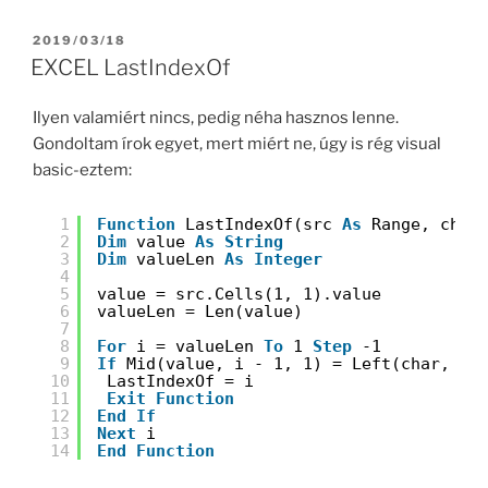
POSTED
2019/03/18
ON
EXCEL LastIndexOf
Ilyen valamiért nincs, pedig néha hasznos lenne.
Gondoltam írok egyet, mert miért ne, úgy is rég visual
basic-eztem:
1
Function
LastIndexOf(src 
As
Range, char
2
Dim
value 
As
String
3
Dim
valueLen 
As
Integer
4
5
value = src.Cells(1, 1).value
6
valueLen = Len(value)
7
8
For
i = valueLen 
To
1 
Step
-1
9
If
Mid(value, i - 1, 1) = Left(char, 1)
10
LastIndexOf = i
11
Exit
Function
12
End
If
13
Next
i
14
End
Function