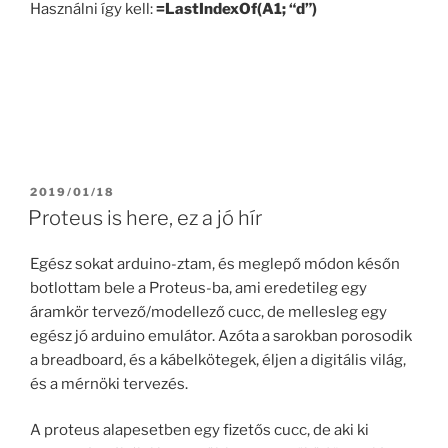
Használni így kell:
=LastIndexOf(A1; “d”)
POSTED
2019/01/18
ON
Proteus is here, ez a jó hír
Egész sokat arduino-ztam, és meglepő módon későn
botlottam bele a Proteus-ba, ami eredetileg egy
áramkör tervező/modellező cucc, de mellesleg egy
egész jó arduino emulátor. Azóta a sarokban porosodik
a breadboard, és a kábelkötegek, éljen a digitális világ,
és a mérnöki tervezés.
A proteus alapesetben egy fizetős cucc, de aki ki