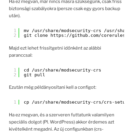
Ha ez megvan, már nincs másra szükségünk, csak friss
biztonsági szabályokra (persze csak egy gyors backup
után).
1
mv /usr/share/modsecurity-crs /usr/share
2
git clone 
https://github.com/coreruleset
Majd ezt lehet frissítgetni időnként az alábbi
paranccsal:
1
cd /usr/share/modsecurity-crs
2
git pull
Ezután még példányosítani kell a configot:
1
cp /usr/share/modsecurity-crs/crs-setup.
Ha ez megvan, és a szerveren futtatunk valamilyen
speciális dolgot (Pl. WordPress) akkor érdemes azt
kivételként megadni. Az új configunkban (crs-