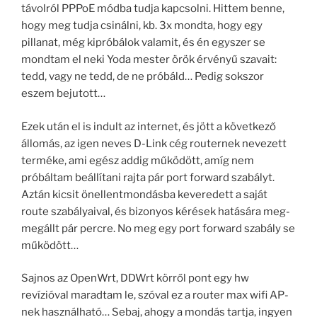
távolról PPPoE módba tudja kapcsolni. Hittem benne,
hogy meg tudja csinálni, kb. 3x mondta, hogy egy
pillanat, még kipróbálok valamit, és én egyszer se
mondtam el neki Yoda mester örök érvényű szavait:
tedd, vagy ne tedd, de ne próbáld… Pedig sokszor
eszem bejutott…
Ezek után el is indult az internet, és jött a következő
állomás, az igen neves D-Link cég routernek nevezett
terméke, ami egész addig működött, amíg nem
próbáltam beállítani rajta pár port forward szabályt.
Aztán kicsit önellentmondásba keveredett a saját
route szabályaival, és bizonyos kérések hatására meg-
megállt pár percre. No meg egy port forward szabály se
működött…
Sajnos az OpenWrt, DDWrt körről pont egy hw
revízióval maradtam le, szóval ez a router max wifi AP-
nek használható… Sebaj, ahogy a mondás tartja, ingyen