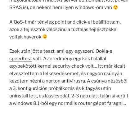
megoldhatóak Windows server edition alatt (ott pl. van
RRAS is), de nekem nem ilyen windows-om van
A QoS-t már tényleg point and click-el beállítottam,
azok a fejlesztők valószínű a tűzfalas fejlesztőkkel
voltak haverok
Ezek után jött a teszt, ami egy egyszerű
Ookla-s
speedtest
volt. Az eredmény egy kék halállal
egybekötött kernel security check volt… Itt már kicsit
elvesztettem a lelkesedésemet, és nagyon csúnyán
kezdtem nézni a norton antivírusra. A csúnya nézésből
a 3. konfigurációs próbálkozás és kifagyás után
uninstall lett, és láss csodát. 2-3 nap alatt talán sikerült
a windows 8.1-ből egy normális router gépet faragni…