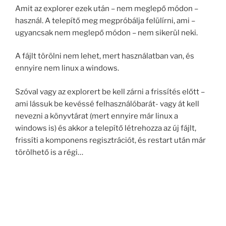
Amit az explorer ezek után – nem meglepő módon –
használ. A telepítő meg megpróbálja felülírni, ami –
ugyancsak nem meglepő módon – nem sikerül neki.
A fájlt törölni nem lehet, mert használatban van, és
ennyire nem linux a windows.
Szóval vagy az explorert be kell zárni a frissítés előtt –
ami lássuk be kevéssé felhasználóbarát- vagy át kell
nevezni a könyvtárat (mert ennyire már linux a
windows is) és akkor a telepítő létrehozza az új fájlt,
frissíti a komponens regisztrációt, és restart után már
törölhető is a régi…