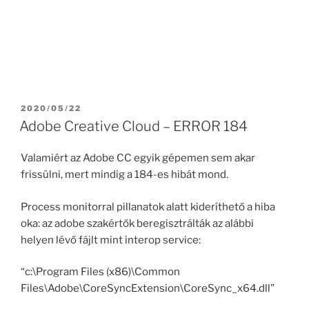
POSTED
2020/05/22
ON
Adobe Creative Cloud – ERROR 184
Valamiért az Adobe CC egyik gépemen sem akar
frissülni, mert mindig a 184-es hibát mond.
Process monitorral pillanatok alatt kideríthető a hiba
oka: az adobe szakértők beregisztrálták az alábbi
helyen lévő fájlt mint interop service:
“c:\Program Files (x86)\Common
Files\Adobe\CoreSyncExtension\CoreSync_x64.dll”