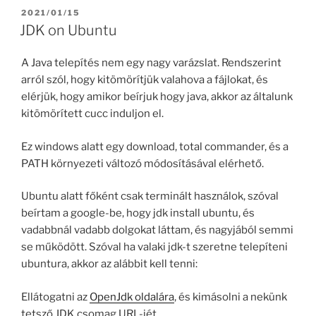
POSTED
2021/01/15
ON
JDK on Ubuntu
A Java telepítés nem egy nagy varázslat. Rendszerint
arról szól, hogy kitömörítjük valahova a fájlokat, és
elérjük, hogy amikor beírjuk hogy java, akkor az általunk
kitömörített cucc induljon el.
Ez windows alatt egy download, total commander, és a
PATH környezeti változó módosításával elérhető.
Ubuntu alatt főként csak terminált használok, szóval
beírtam a google-be, hogy jdk install ubuntu, és
vadabbnál vadabb dolgokat láttam, és nagyjából semmi
se működött. Szóval ha valaki jdk-t szeretne telepíteni
ubuntura, akkor az alábbit kell tenni:
Ellátogatni az
OpenJdk oldalára
, és kimásolni a nekünk
tetsző JDK csomag URL-jét