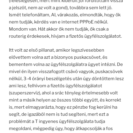
(feleslegesen, mert mint kiderült jól fordítottam vissza
a jelszót, nem az volt a gond), továbbra sem lett jó.
Ismét telefonáltam, AI, várakozás, elmondták, hogy ők
nem tudják, kérdés van e internet PPPoE nélkül.
Mondom van. Hát akkor ők nem tudják, ők csak a
routerig érdekesek, hívjam a fizetős ügyfélszolgálatot.
Itt volt az első pillanat, amikor legszívesebben
elővettem volna azt a bizonyos puskacsövet, és
bementem volna az ügyfélszolgálatra ügyet intézni. De
mivel én ilyen visszafogott csávó vagyok, puskacsövek
nélkül, 3-4 órányi beszélgetés után úgy döntöttem lesz
ami lesz, felhívom a fizetős ügyfélszolgálatot
(szuperszervíz), ahol a srác tényleg értelmesebb volt
mint a másik helyen az összes többi együtt, és korrekt
is, mert elmagyarázta, hogy ez pénzbe fog kerülni ha
segít, de igazából nem is tud segíteni, mert ezt a
problémát a T ingyenes ügyfélszolgálata tudja
megoldani, mégpedig úgy, hogy átkapcsolják a fos