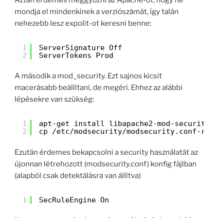
mondja el mindenkinek a verziószámát, így talán
nehezebb lesz expolit-ot keresni benne:
1
ServerSignature Off
2
ServerTokens Prod
A második a mod_security. Ezt sajnos kicsit
macerásabb beállítani, de megéri. Ehhez az alábbi
lépésekre van szükség:
1
apt-get install libapache2-mod-security2
2
cp /etc/modsecurity/modsecurity.conf-rec
Ezután érdemes bekapcsolni a security használatát az
újonnan létrehozott (modsecurity.conf) konfig fájlban
(alapból csak detektálásra van állítva)
1
SecRuleEngine On