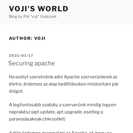
Skip
VOJI'S WORLD
to
Blog by Pál "voji" Vojácsek
content
AUTHOR:
VOJI
POSTED
2021/01/17
ON
Securing apache
Ha esélyt szeretnénk adni Apache szerverünknek az
életre, érdemes az alap beállításokon módosítani pár
dolgot.
A legfontosabb szabály, a szerverünk mindig legyen
naprakész (apt update, apt upgrade, esetleg a
paranoiásaknak chkrootkit)
Aztán érdemes meggyőzni az Apache-ot, hogy ne