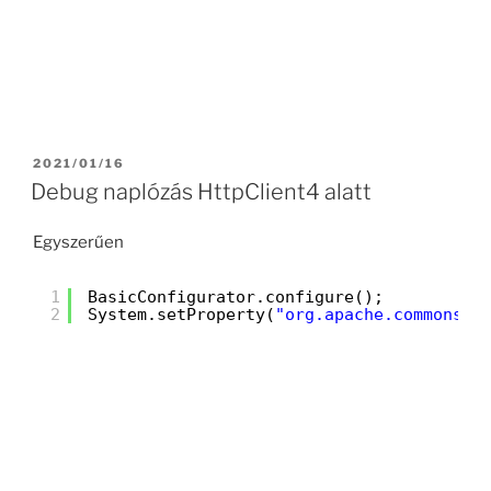
POSTED
2021/01/16
ON
Debug naplózás HttpClient4 alatt
Egyszerűen
1
BasicConfigurator.configure();
2
System.setProperty(
"org.apache.commons.l