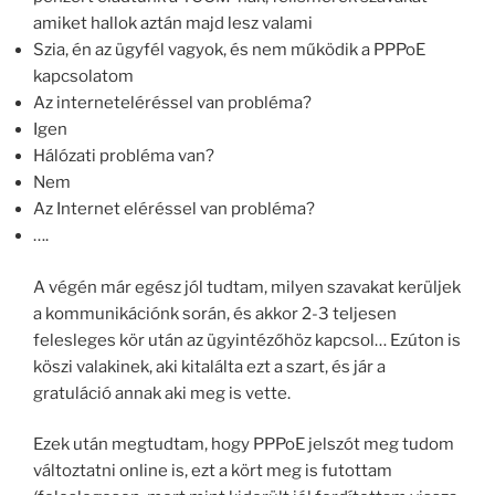
amiket hallok aztán majd lesz valami
Szia, én az ügyfél vagyok, és nem működik a PPPoE
kapcsolatom
Az interneteléréssel van probléma?
Igen
Hálózati probléma van?
Nem
Az Internet eléréssel van probléma?
….
A végén már egész jól tudtam, milyen szavakat kerüljek
a kommunikációnk során, és akkor 2-3 teljesen
felesleges kör után az ügyintézőhöz kapcsol… Ezúton is
köszi valakinek, aki kitalálta ezt a szart, és jár a
gratuláció annak aki meg is vette.
Ezek után megtudtam, hogy PPPoE jelszót meg tudom
változtatni online is, ezt a kört meg is futottam