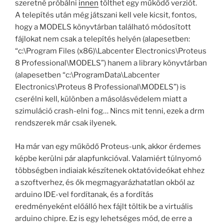
szeretné próbálni
innen
tölthet egy működő verziót.
A telepítés után még játszani kell vele kicsit, fontos,
hogy a MODELS könyvtárban található módosított
fájlokat nem csak a telepítés helyén (alapesetben:
“c:\Program Files (x86)\Labcenter Electronics\Proteus
8 Professional\MODELS”) hanem a library könyvtárban
(alapesetben “c:\ProgramData\Labcenter
Electronics\Proteus 8 Professional\MODELS”) is
cserélni kell, különben a másolásvédelem miatt a
szimuláció crash-elni fog… Nincs mit tenni, ezek a drm
rendszerek már csak ilyenek.
Ha már van egy működő Proteus-unk, akkor érdemes
képbe kerülni pár alapfunkcióval. Valamiért túlnyomó
többségben indiaiak készítenek oktatóvideókat ehhez
a szoftverhez, és ők megmagyarázhatatlan okból az
arduino IDE-vel fordítanak, és a fordítás
eredményeként előálló hex fájlt töltik be a virtuális
arduino chipre. Ez is egy lehetséges mód, de erre a