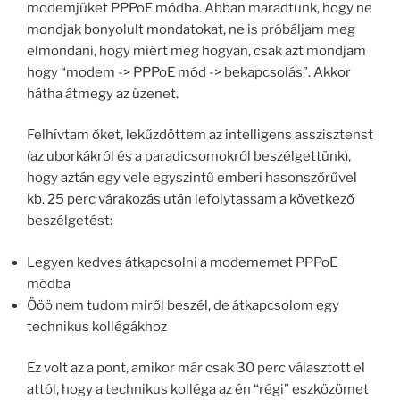
modemjüket PPPoE módba. Abban maradtunk, hogy ne
mondjak bonyolult mondatokat, ne is próbáljam meg
elmondani, hogy miért meg hogyan, csak azt mondjam
hogy “modem -> PPPoE mód -> bekapcsolás”. Akkor
hátha átmegy az üzenet.
Felhívtam őket, lekűzdöttem az intelligens asszisztenst
(az uborkákról és a paradicsomokról beszélgettünk),
hogy aztán egy vele egyszintű emberi hasonszőrűvel
kb. 25 perc várakozás után lefolytassam a következő
beszélgetést:
Legyen kedves átkapcsolni a modememet PPPoE
módba
Ööö nem tudom miről beszél, de átkapcsolom egy
technikus kollégákhoz
Ez volt az a pont, amikor már csak 30 perc választott el
attól, hogy a technikus kolléga az én “régi” eszközömet