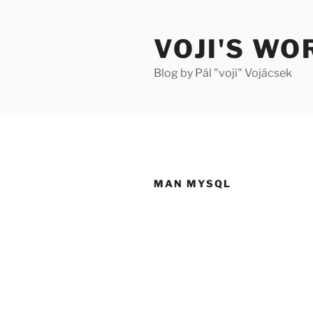
Skip
to
VOJI'S WO
content
Blog by Pál "voji" Vojácsek
MAN MYSQL