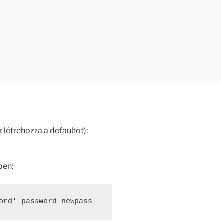
r létrehozza a defaultot):
ben:
ord' password newpass