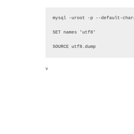
mysql -uroot -p --
default
-char
SET names 
'utf8'
SOURCE utf8.dump
v