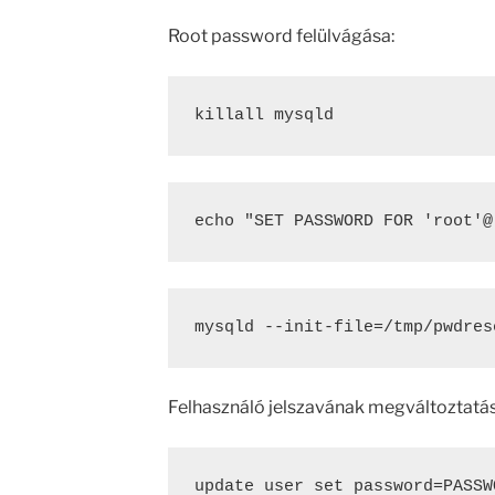
Root password felülvágása:
killall mysqld
echo "SET PASSWORD FOR 'root'@
mysqld --init-file=/tmp/pwdres
Felhasználó jelszavának megváltoztatás
update user set password=PASSW