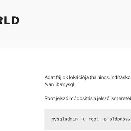
RLD
Adat fájlok lokációja (ha nincs, indításko
/var/lib/mysql
Root jelszó módosítás a jelszó ismereté
mysqladmin -u root -p'oldpassw