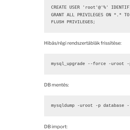
CREATE
USER
'root'
@
'%'
 IDENTIF
GRANT
ALL
 PRIVILEGES 
ON
*.*
TO
FLUSH PRIVILEGES
;
Hibás/régi rendszertáblák frissítése:
mysql_upgrade 
--
force 
-
uroot 
-
DB mentés:
mysqldump
-uroot
-p
database
-
DB import: