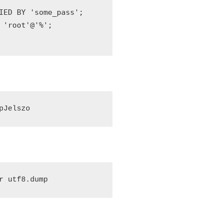
IED 
BY
'some_pass'
;
'root'
@
'%'
pJelszo
r
utf8
.dump