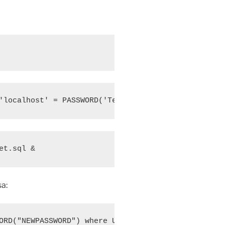
'localhost' = PASSWORD('TempPass');" > /tmp/pwdres
et.sql &
a:
ORD("NEWPASSWORD") where User='nixcraft' and host=