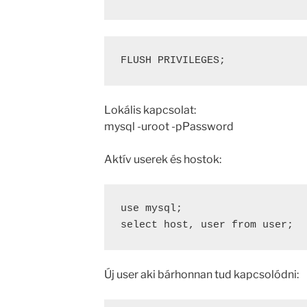
FLUSH PRIVILEGES
;
Lokális kapcsolat:
mysql -uroot -pPassword
Aktív userek és hostok:
use mysql;

select host, user from user;
Új user aki bárhonnan tud kapcsolódni: